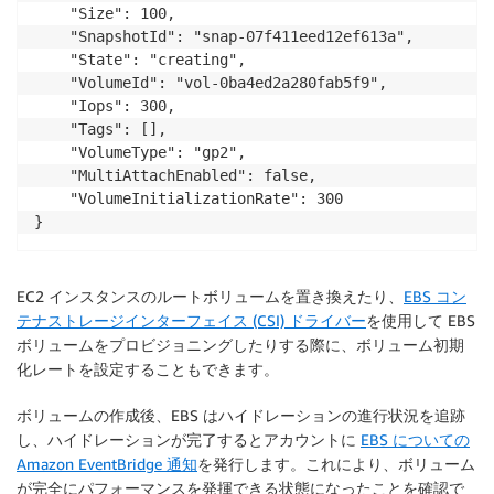
    "Size": 100,

    "SnapshotId": "snap-07f411eed12ef613a",

    "State": "creating",

    "VolumeId": "vol-0ba4ed2a280fab5f9",

    "Iops": 300,

    "Tags": [],

    "VolumeType": "gp2",

    "MultiAttachEnabled": false,

    "VolumeInitializationRate": 300

}
EC2 インスタンスのルートボリュームを置き換えたり、
EBS コン
テナストレージインターフェイス (CSI) ドライバー
を使用して EBS
ボリュームをプロビジョニングしたりする際に、ボリューム初期
化レートを設定することもできます。
ボリュームの作成後、EBS はハイドレーションの進行状況を追跡
し、ハイドレーションが完了するとアカウントに
EBS についての
Amazon EventBridge 通知
を発行します。これにより、ボリューム
が完全にパフォーマンスを発揮できる状態になったことを確認で