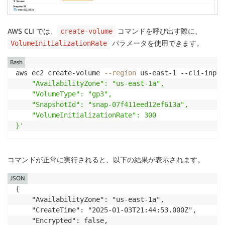
AWS CLI では、
コマンドを呼び出す際に、
create-volume
パラメータを使用できます。
VolumeInitializationRate
Bash
aws ec2 create-volume 
--region
 us-east-1 --cli-input
    "AvailabilityZone": "us-east-1a",

    "VolumeType": "gp3",

    "SnapshotId": "snap-07f411eed12ef613a",

    "VolumeInitializationRate": 300

}'
コマンドが正常に実行されると、以下の結果が表示されます。
JSON
{

    "AvailabilityZone": "us-east-1a",

    "CreateTime": "2025-01-03T21:44:53.000Z",

    "Encrypted": false,
