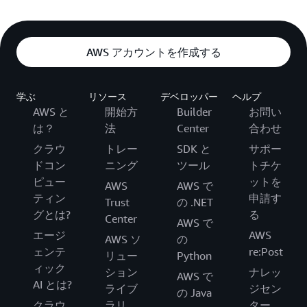
AWS アカウントを作成する
学ぶ
リソース
デベロッパー
ヘルプ
AWS と
開始方
Builder
お問い
は？
法
Center
合わせ
クラウ
トレー
SDK と
サポー
ドコン
ニング
ツール
トチケ
ピュー
ットを
AWS
AWS で
ティン
申請す
Trust
の .NET
グとは?
る
Center
AWS で
エージ
AWS
AWS ソ
の
ェンテ
re:Post
リュー
Python
ィック
ション
ナレッ
AWS で
AI とは?
ライブ
ジセン
の Java
クラウ
ラリ
ター