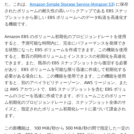
た。これは、
Amazon Simple Storage Service (Amazon S3)
に保存
されたボリュームの耐久性の高いバックアップである EBS スナッ
プショットから新しい EBS ボリュームへのデータ転送を高速化す
る機能です。
Amazon EBS のボリューム初期化のプロビジョンドレートを使用
すると、予測可能な時間内に、完全にパフォーマンスを発揮でき
る状態になった EBS ボリュームを作成できます。この機能を使用
すると、数百の同時ボリュームとインスタンスの初期化を高速化
できます。また、既存の EBS スナップショットから復旧する必要
があり、EBS ボリュームを可能な限り迅速に作成して初期化する
必要がある場合にも、この機能を使用できます。この機能を使用
すると、別のアベイラビリティーゾーン、AWS リージョン、また
は AWS アカウントで、EBS スナップショットを含む EBS ボリュ
ームのコピーを迅速に作成できます。ボリュームごとのボリュー
ム初期化のプロビジョンドレートは、スナップショット全体のサ
イズと、指定されたボリューム初期化レートに基づいて課金され
ます。
この新機能は、100 MiB/秒から 300 MiB/秒の間で指定した一定の