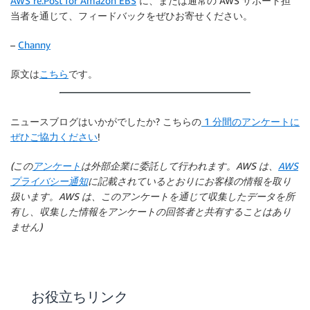
AWS re:Post for Amazon EBS
に、または通常の AWS サポート担
当者を通じて、フィードバックをぜひお寄せください。
–
Channy
原文は
こちら
です。
ニュースブログはいかがでしたか? こちらの
1 分間のアンケートに
ぜひご協力ください
!
(この
アンケート
は外部企業に委託して行われます。AWS は、
AWS
プライバシー通知
に記載されているとおりにお客様の情報を取り
扱います。AWS は、このアンケートを通じて収集したデータを所
有し、収集した情報をアンケートの回答者と共有することはあり
ません)
お役立ちリンク