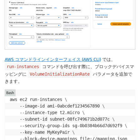
AWS コマンドラインインターフェイス (AWS CLI)
では、
コマンドを呼び出す際に、ブロックデバイスマ
run-instances
ッピングに
パラメータを追加で
VolumeInitializationRate
きます。
Bash
aws ec2 run-instances 
\
    --image-id ami-0abcdef1234567890 
\
    --instance-type t2.micro 
\
    --subnet-id subnet-08fc749671b2d077c 
\
    --security-group-ids sg-0b0384b66d7d692f9 
\
    --key-name MyKeyPair 
\
    --block-device-mappings file://mapping.json