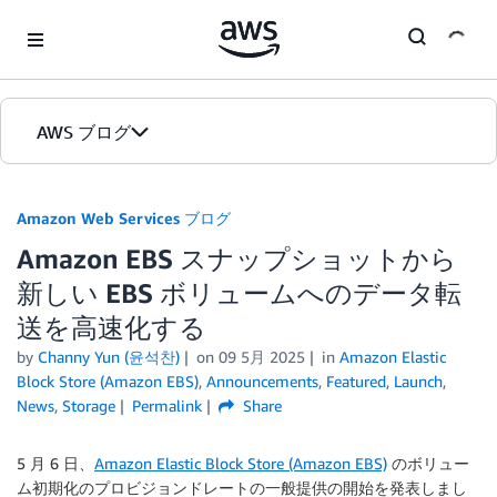
Skip to Main Content
AWS ブログ
ホーム
Amazon Web Services ブログ
Amazon EBS スナップショットから
カテゴリ
新しい EBS ボリュームへのデータ転
エディション
送を高速化する
by
Channy Yun (윤석찬)
on
09 5月 2025
in
Amazon Elastic
Block Store (Amazon EBS)
,
Announcements
,
Featured
,
Launch
,
News
,
Storage
Permalink
Share
5 月 6 日、
Amazon Elastic Block Store (Amazon EBS)
のボリュー
ム初期化のプロビジョンドレートの一般提供の開始を発表しまし