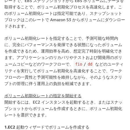
レートで、EBS スナップショットから EBS ボリュームにデータを
取得することで、ボリューム初期化プロセスを高速化します。こ
のボリューム初期化レートは指定可能であり、スナップショット
ブロックはこのレートで Amazon S3 からボリュームにダウンロー
ドされます。
ボリューム初期化レートを指定することで、予測可能な時間内
に、完全にパフォーマンスを発揮できる状態になったボリューム
を作成できるため、運用効率を高め、想定完了時刻を明確化でき
ます。アプリケーションのリカバリやテストおよび開発用のボリ
ュームコピーなどのワークフローで、
/
などのユーティ
fio
dd
リティを実行してボリューム初期化を高速化することで、ワーク
フローの一貫性と予測可能性を維持しながら、そのようなスクリ
プトの管理に伴う運用上の負担を軽減できます。
ボリューム初期化レートの指定を開始する
開始するには、EC2 インスタンスを起動するとき、またはスナッ
プショットからボリュームを作成するときに、ボリューム初期化
レートを選択できます。
1.EC2 起動ウィザードでボリュームを作成する