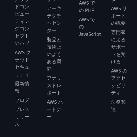
AWS で
ドコン
アーキ
AWS サ
の PHP
ピュー
テクチ
ポート
AWS で
ティン
ャセン
の概要
の
グコン
ター
専門家
JavaScript
セプト
製品と
による
のハブ
技術上
サポー
AWS ク
のよく
トを受
ラウド
ある質
ける
セキュ
問
AWS の
リティ
アナリ
アクセ
最新情
ストレ
シビリ
報
ポート
ティ
ブログ
AWS パ
法務関
プレス
ートナ
連
リリー
ー
ス