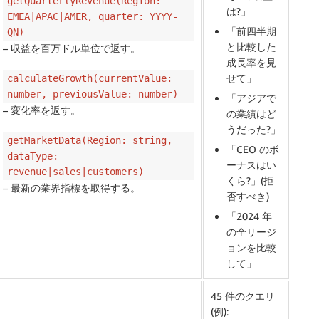
getQuarterlyRevenue(Region:
は?」
EMEA|APAC|AMER, quarter: YYYY-
「前四半期
QN)
と比較した
– 収益を百万ドル単位で返す。
成長率を見
せて」
calculateGrowth(currentValue:
number, previousValue: number)
「アジアで
– 変化率を返す。
の業績はど
うだった?」
getMarketData(Region: string,
「CEO のボ
dataType:
ーナスはい
revenue|sales|customers)
くら?」(拒
– 最新の業界指標を取得する。
否すべき)
「2024 年
の全リージ
ョンを比較
して」
45 件のクエリ
(例):