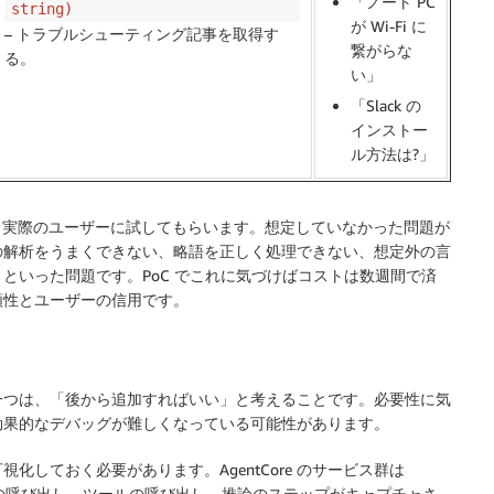
「ノート PC
string)
が Wi-Fi に
– トラブルシューティング記事を取得す
繋がらな
る。
い」
「Slack の
インストー
ル方法は?」
築し、実際のユーザーに試してもらいます。想定していなかった問題が
の解析をうまくできない、略語を正しく処理できない、想定外の言
といった問題です。PoC でこれに気づけばコストは数週間で済
頼性とユーザーの信用です。
一つは、「後から追加すればいい」と考えることです。必要性に気
効果的なデバッグが難しくなっている可能性があります。
しておく必要があります。AgentCore のサービス群は
の呼び出し、ツールの呼び出し、推論のステップがキャプチャさ