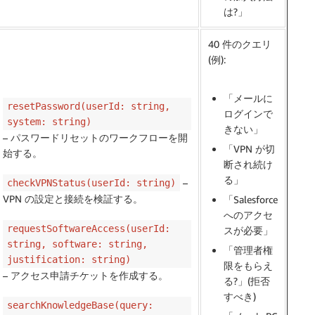
は?」
40 件のクエリ
(例):
「メールに
resetPassword(userId: string,
ログインで
system: string)
きない」
– パスワードリセットのワークフローを開
「VPN が切
始する。
断され続け
る」
–
checkVPNStatus(userId: string)
VPN の設定と接続を検証する。
「Salesforce
へのアクセ
requestSoftwareAccess(userId:
スが必要」
string, software: string,
「管理者権
justification: string)
限をもらえ
– アクセス申請チケットを作成する。
る?」(拒否
すべき)
searchKnowledgeBase(query: