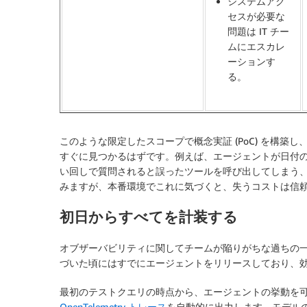
システムアク
セスが必要な
問題は IT チー
ムにエスカレ
ーションす
る。
このような限定したスコープで概念実証 (PoC) を構
すぐに見つかるはずです。例えば、エージェントが日付
い回しで質問されると誤ったツールを呼び出してしまう、
みますが、本番環境でこれに気づくと、失うコストは信
初日からすべてを計装する
オブザーバビリティに関してチームが陥りがちな過ちの
づいた頃にはすでにエージェントをリリースしており、
最初のテストクエリの時点から、エージェントの挙動を可視化
OpenTelemetry トレース
を自動的に出力します。モデル