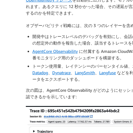
れます。あるクエリに 12 秒かかった場合、その遅延が言
するのかを特定できます。
オブザーバビリティ戦略には、次の 3 つのレイヤーを含
開発中はトレースレベルのデバッグを有効にし、会話
の想定外の動作を報告した場合、該当するトレースを
AgentCore Observability
に付属する Amazon Clo
番モニタリング用のダッシュボードを構築する。
トークン使用量、レイテンシーのパーセンタイル値、
Datadog
、
Dynatrace
、
LangSmith
、
Langfuse
などを利
ータをエクスポートする。
次の図は、AgentCore Observability がど
認できるかを示しています: