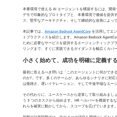
本番環境で使える AI エージェントを構築するには、
デモで印象的なプロトタイプと、本番環境で価値を提供
ス、堅牢なアーキテクチャ、そして継続的な改善によっ
本記事では、
Amazon Bedrock AgentCore
を活用してエンタ
トプラクティスを紹介します。Amazon Bedrock Age
ために必要なサービスを提供するエージェンティックプ
リングまで、すぐに実践できるガイダンスを幅広くカバ
小さく始めて、成功を明確に定義す
最初に答えるべき問いは「このエージェントに何ができる
のか?」です。多くのチームが、あらゆるシナリオに対応
は複雑さ、遅いイテレーション、そして中途半端なエー
その代わりに、ユースケースから逆算して取り組みまし
う 3 つのタスクから始めます。HR ヘルパーを構築する
れらを確実に動かしてから、スコープを広げていきます
初期の計画段階では、次の 4 つの項目を明確にしておく