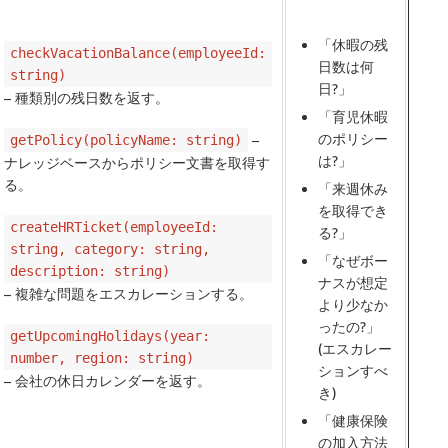
「休暇の残
checkVacationBalance(employeeId:
日数は何
string)
日?」
– 種類別の残日数を返す。
「育児休暇
のポリシー
–
getPolicy(policyName: string)
は?」
ナレッジベースからポリシー文書を取得す
る。
「来週休み
を取得でき
createHRTicket(employeeId:
る?」
string, category: string,
「なぜボー
description: string)
ナスが想定
– 複雑な問題をエスカレーションする。
より少なか
ったの?」
getUpcomingHolidays(year:
(エスカレー
number, region: string)
ションすべ
– 会社の休日カレンダーを返す。
き)
「健康保険
の加入方法