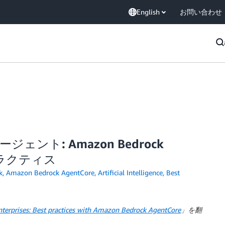
English
お問い合わせ
ェント: Amazon Bedrock
プラクティス
k
,
Amazon Bedrock AgentCore
,
Artificial Intelligence
,
Best
enterprises: Best practices with Amazon Bedrock AgentCore
」を翻