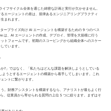
開発ライフサイクル全体を通じた綿密な計画と実行が欠かせません。
するエージェントの差は、規律あるエンジニアリングプラクティ
て生まれます。
ープライズ向け AI エージェントを構築するための 9 つのベス
ntCore は、AI エージェントの作成、デプロイ、管理を大規模に行う
ラットフォームです。初期のスコーピングから組織全体へのスケー
ーしています。
る
か?」ではなく、「私たちはどんな課題を解決しようとしている
しようとするエージェントの構築から着手してしまいます。これ
ジェントに繋がります。
ょう。財務アシスタントを構築するなら、アナリストが最もよく行
なら、従業員から寄せられる質問の上位 5 つに絞ります。まずはそ
。
必要があります: