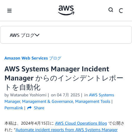
Skip to Main Content
AWS ブログ
ホーム
Amazon Web Services ブログ
AWS Systems Manager Incident
カテゴリ
Manager からのインシデントレポー
エディション
トを自動化
by
Watanabe Yoshiomi
on
04 7月 2025
in
AWS Systems
Manager
,
Management & Governance
,
Management Tools
Permalink
Share
本稿は、2024年4月15日に
AWS Cloud Operations Blog
で公開さ
れた “
Automate incident reports from AWS Systems Manager