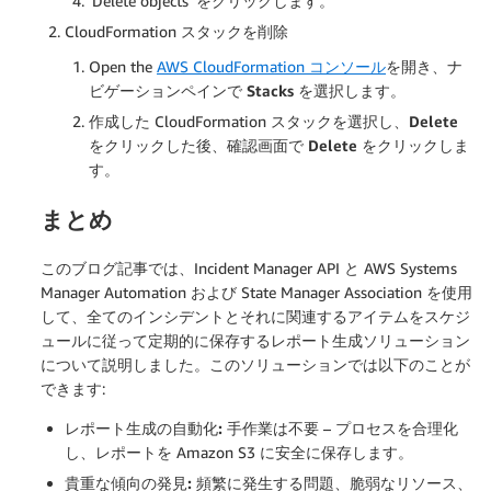
‘Delete objects’ をクリックします。
CloudFormation スタックを削除
Open the
AWS CloudFormation コンソール
を開き、ナ
ビゲーションペインで
Stacks
を選択します。
作成した CloudFormation スタックを選択し、
Delete
をクリックした後、確認画面で
Delete
をクリックしま
す。
まとめ
このブログ記事では、Incident Manager API と AWS Systems
Manager Automation および State Manager Association を使用
して、全てのインシデントとそれに関連するアイテムをスケジ
ュールに従って定期的に保存するレポート生成ソリューション
について説明しました。このソリューションでは以下のことが
できます:
レポート生成の自動化:
手作業は不要 – プロセスを合理化
し、レポートを Amazon S3 に安全に保存します。
貴重な傾向の発見:
頻繁に発生する問題、脆弱なリソース、