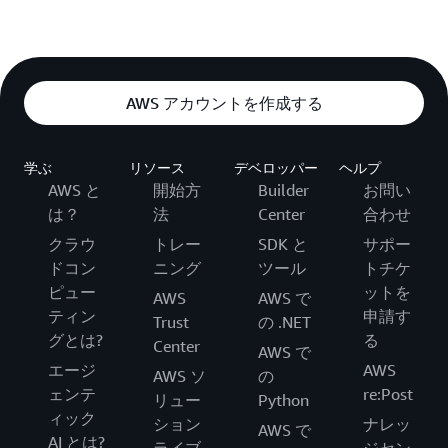
AWS アカウントを作成する
学ぶ
リソース
デベロッパー
ヘルプ
AWS と
開始方
Builder
お問い
は？
法
Center
合わせ
クラウ
トレー
SDK と
サポー
ドコン
ニング
ツール
トチケ
ピュー
ットを
AWS
AWS で
ティン
申請す
Trust
の .NET
グとは?
る
Center
AWS で
エージ
AWS
AWS ソ
の
ェンテ
re:Post
リュー
Python
ィック
ション
ナレッ
AWS で
AI とは?