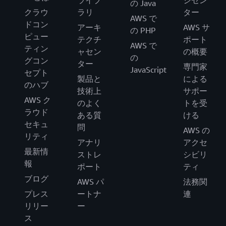
ライブ
ジセン
の Java
クラウ
ラリ
ター
AWS で
ドコン
アーキ
AWS サ
の PHP
ピュー
テクチ
ポート
AWS で
ティン
ャセン
の概要
の
グコン
ター
専門家
JavaScript
セプト
製品と
による
のハブ
技術上
サポー
AWS ク
のよく
トを受
ラウド
ある質
ける
セキュ
問
AWS の
リティ
アナリ
アクセ
最新情
ストレ
シビリ
報
ポート
ティ
ブログ
AWS パ
法務関
プレス
ートナ
連
リリー
ー
ス