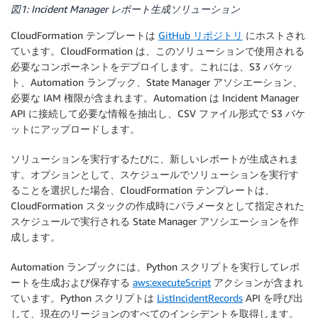
図1: Incident Manager レポート生成ソリューション
CloudFormation テンプレートは
GitHub リポジトリ
にホストされ
ています。CloudFormation は、このソリューションで使用される
必要なコンポーネントをデプロイします。これには、S3 バケッ
ト、Automation ランブック、State Manager アソシエーション、
必要な IAM 権限が含まれます。Automation は Incident Manager
API に接続して必要な情報を抽出し、CSV ファイル形式で S3 バケ
ットにアップロードします。
ソリューションを実行するたびに、新しいレポートが生成されま
す。オプションとして、スケジュールでソリューションを実行す
ることを選択した場合、CloudFormation テンプレートは、
CloudFormation スタックの作成時にパラメータとして指定された
スケジュールで実行される State Manager アソシエーションを作
成します。
Automation ランブックには、Python スクリプトを実行してレポ
ートを生成および保存する
aws:executeScript
アクションが含まれ
ています。Python スクリプトは
ListIncidentRecords
API を呼び出
して、現在のリージョンのすべてのインシデントを取得します。