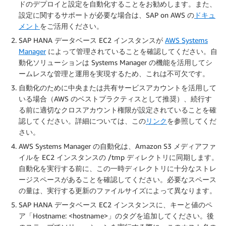
ドのデプロイと設定を自動化することをお勧めします。また、
設定に関するサポートが必要な場合は、SAP on AWS の
ドキュ
メント
をご活用ください。
SAP HANA データベース EC2 インスタンスが
AWS Systems
Manager
によって管理されていることを確認してください。自
動化ソリューションは Systems Manager の機能を活用してシ
ームレスな管理と運用を実現するため、これは不可欠です。
自動化のために中央または共有サービスアカウントを活用して
いる場合（AWS のベストプラクティスとして推奨）、続行す
る前に適切なクロスアカウント権限が設定されていることを確
認してください。詳細については、この
リンク
を参照してくだ
さい。
AWS Systems Manager の自動化は、Amazon S3 メディアファ
イルを EC2 インスタンスの /tmp ディレクトリに同期します。
自動化を実行する前に、この一時ディレクトリに十分なストレ
ージスペースがあることを確認してください。必要なスペース
の量は、実行する更新のファイルサイズによって異なります。
SAP HANA データベース EC2 インスタンスに、キーと値のペ
ア「Hostname: <hostname>」のタグを追加してください。後