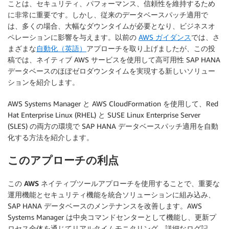
ことは、セキュリティ、パフォーマンス、信頼性を維持するため
に非常に重要です。しかし、従来のデータベースパッチ適用で
は、多くの場合、大幅なダウンタイムが必要となり、ビジネスオ
ペレーションに影響を与えます。以前の
AWS ガイダンス
では、さ
まざまな
自動化（英語）
アプローチを取り上げましたが、この投
稿では、ネイティブ AWS サービスを使用して高可用性 SAP HANA
データベースのほぼゼロダウンタイムを実現する新しいソリュー
ションを紹介します。
AWS Systems Manager と AWS CloudFormation を使用して、Red
Hat Enterprise Linux (RHEL) と SUSE Linux Enterprise Server
(SLES) の両方の環境で SAP HANA データベースパッチ適用を自動
化する方法を紹介します。
このアプローチの利点
この
AWS ネイティブツールアプローチ
を使用することで、重要な
運用機能とセキュリティ機能を統合ソリューションに組み込み、
SAP HANA データベースのメンテナンスを改善します。AWS
Systems Manager は中央コマンドセンターとして機能し、更新プ
ロセス全体を通じてリアルタイムモニタリング、詳細なログ記