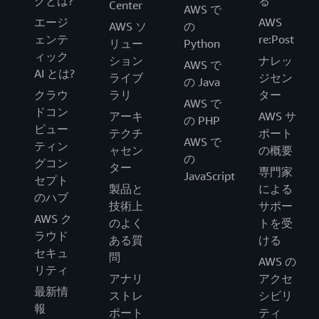
グとは?
る
Center
AWS で
エージ
AWS
AWS ソ
の
ェンテ
re:Post
リュー
Python
ィック
ション
ナレッ
AWS で
AI とは?
ライブ
ジセン
の Java
クラウ
ラリ
ター
AWS で
ドコン
アーキ
AWS サ
の PHP
ピュー
テクチ
ポート
AWS で
ティン
ャセン
の概要
の
グコン
ター
専門家
JavaScript
セプト
製品と
による
のハブ
技術上
サポー
AWS ク
のよく
トを受
ラウド
ある質
ける
セキュ
問
AWS の
リティ
アナリ
アクセ
最新情
ストレ
シビリ
報
ポート
ティ