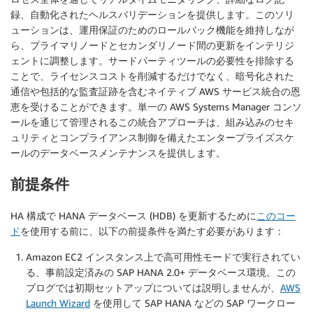
録、自動化されたヘルスバリデーションを提供します。このソリ
ューションは、運用保証のためのロールバック機能を維持しなが
ら、プライマリノードとセカンダリノード間の更新をインテリジ
ェントに調整します。サードパーティツールの必要性を排除する
ことで、ライセンスコストを削減するだけでなく、暗号化された
通信や包括的な監査証跡を含むネイティブ AWS サービス統合の恩
恵を受けることができます。単一の AWS Systems Manager コンソ
ールを通じて管理されるこの統合アプローチは、組み込みのセキ
ュリティとコンプライアンス制御を備えたエンタープライズスケ
ールのデータベースメンテナンスを提供します。
前提条件
HA 構成で HANA データベース (HDB) を更新するために
このコー
ド
を使用する前に、以下の前提条件を満たす必要があります：
Amazon EC2 インスタンス上で高可用性モードで実行されてい
る、事前設定済みの SAP HANA 2.0+ データベース環境。この
ブログでは初期セットアップについては説明しませんが、
AWS
Launch Wizard
を使用して SAP HANA などの SAP ワークロー