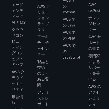
AWS で
エージ
AWS
AWS ソ
の
ェンテ
re:Post
リュー
Python
ィック
ション
ナレッ
AWS で
AI とは?
ライブ
ジセン
の Java
クラウ
ラリ
ター
AWS で
ドコン
アーキ
AWS サ
の PHP
ピュー
テクチ
ポート
AWS で
ティン
ャセン
の概要
の
グコン
ター
専門家
JavaScript
セプト
製品と
による
のハブ
技術上
サポー
AWS ク
のよく
トを受
ラウド
ある質
ける
セキュ
問
AWS の
リティ
アナリ
アクセ
最新情
ストレ
シビリ
報
ポート
ティ