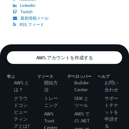
LinkedIn
Twitch
最新情報メール
RSS フィード
AWS アカウントを作成する
学ぶ
リソース
デベロッパー
ヘルプ
AWS と
開始方
Builder
お問い
は？
法
Center
合わせ
クラウ
トレー
SDK と
サポー
ドコン
ニング
ツール
トチケ
ピュー
ットを
AWS
AWS で
ティン
申請す
Trust
の .NET
グとは?
る
Center