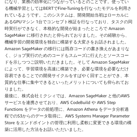
になり、業務の効率化につながっているとのことです。使ってい
る機械学習としてはBERTでFine-Tuningを行なったモデルを利用さ
れているようです。このシステムは、開発開始当初はローカルに
あるGPUマシン 1台でコンセプト検証を行なっており、タスクの同
時実行ができなく、本格的な開発が始まったところで Amazon
SageMaker に移行されたと仰られておりました。その経験から、
機械学習の開発環境を独自に構築する大変さをお話されました。
Amazon SageMaker の移行には既存コードの書き換えがあまりな
く、ジョブ実行のためのコードもスムーズに行えたとソースコー
ドを示しつつご説明いただきました。そして Amazon SageMaker
によって、学習環境を高速に構築でき、必要な環境を必要なだけ
容易できることでの開発サイクルをすばやく回すことができ、本
質的な仕事に集中できるといったメリットについても仰られてお
りました。
最後に、株式会社ミクシィでは、Amazon SageMaker と他のAWS
サービスを連携させており、AWS CodeBuild や AWS Step
Functions をデータの前処理に、Amazon Athena をデータ分析過
程でのS3からのデータ取得に、AWS Systems Manager Parameter
Store をエンドポイントの管理に利用し柔軟に変更できる環境の構
築に活用した方法をお話いただいました。