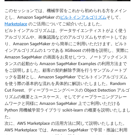
このセッションでは、機械学習をこれから初められる方をメイン
とし、Amazon SageMaker の
ビルトインアルゴリズム
そして、
Marketplace
のご活用についてご紹介いたしました。
ビルトインアルゴリズムは、データサイエンティストがよく使う
アルゴリズムや、画像認識などのアルゴリズムもサポートしてお
り、Amazon SageMaker から簡単にご利用いただけます。ビルト
インアルゴリズムの１つである XGBoost の特徴を説明し、実際に
Amazon SageMaker の画面をお見せしつつ、ノートブックインス
タンスの起動から Amazon SageMaker Examples の利用方法まで
をご説明しました。顧客の契約解除予測を行うサンプルノートブ
ックを題材とし、Amazon SageMaker でビルトインアルゴリズム
を使う際の基本的な流れを具体的に解説いたしました。Random
Cut Forest、ディープラーニングベースの Object Detection アルゴ
リズムの概要とユースケース、そしてディープラーニングフレー
ムワークと同様に Amazon SageMaker 上でご利用いただける
Python 用機械学習ライブラリ scikit-learn の概要を説明いたしまし
た。
次に、AWS Marketplace の活用方法に関して説明いたしました。
AWS Marketplace では、Amazon SageMaker で学習・推論に利用