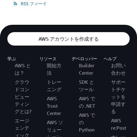
RSS フィード
AWS アカウントを作成する
学ぶ
リソース
デベロッパー
ヘルプ
AWS と
開始方
Builder
お問い
は？
法
Center
合わせ
クラウ
トレー
SDK と
サポー
ドコン
ニング
ツール
トチケ
ピュー
ットを
AWS
AWS で
ティン
申請す
Trust
の .NET
グとは?
る
Center
AWS で
エージ
AWS
AWS ソ
の
ェンテ
re:Post
リュー
Python
ィック