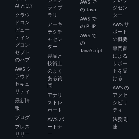
ション
ナレッ
AWS で
AI とは?
ライブ
ジセン
の Java
クラウ
ラリ
ター
AWS で
ドコン
アーキ
AWS サ
の PHP
ピュー
テクチ
ポート
AWS で
ティン
ャセン
の概要
の
グコン
ター
専門家
JavaScript
セプト
製品と
による
のハブ
技術上
サポー
AWS ク
のよく
トを受
ラウド
ある質
ける
セキュ
問
AWS の
リティ
アナリ
アクセ
最新情
ストレ
シビリ
報
ポート
ティ
ブログ
AWS パ
法務関
プレス
ートナ
連
リリー
ー