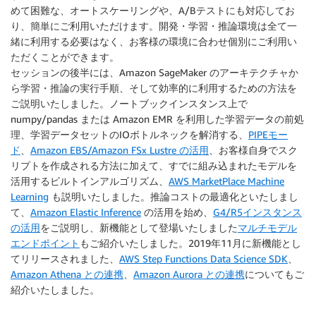
めて困難な、オートスケーリングや、A/Bテストにも対応してお
り、簡単にご利用いただけます。開発・学習・推論環境は全て一
緒に利用する必要はなく、お客様の環境に合わせ個別にご利用い
ただくことができます。
セッションの後半には、Amazon SageMaker のアーキテクチャか
ら学習・推論の実行手順、そして効率的に利用するための方法を
ご説明いたしました。ノートブックインスタンス上で
numpy/pandas または Amazon EMR を利用した学習データの前処
理、学習データセットのIOボトルネックを解消する、
PIPEモー
ド
、
Amazon EBS/Amazon FSx Lustre の活用
、お客様自身でスク
リプトを作成される方法に加えて、すでに組み込まれたモデルを
活用するビルトインアルゴリズム、
AWS MarketPlace Machine
Learning
も説明いたしました。推論コストの最適化といたしまし
て、
Amazon Elastic Inference
の活用を始め、
G4/R5インスタンス
の活用
をご説明し、新機能として登場いたしました
マルチモデル
エンドポイント
もご紹介いたしました。2019年11月に新機能とし
てリリースされました、
AWS Step Functions Data Science SDK
、
Amazon Athena との連携
、
Amazon Aurora との連携
についてもご
紹介いたしました。