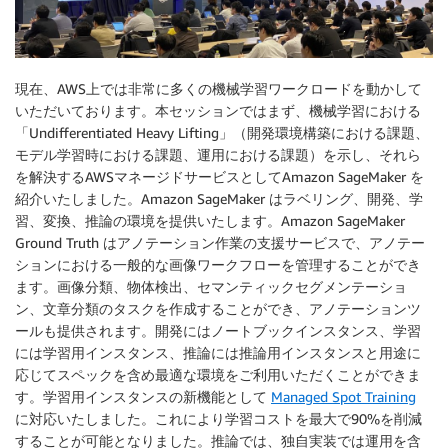
現在、AWS上では非常に多くの機械学習ワークロードを動かして
いただいております。本セッションではまず、機械学習における
「Undifferentiated Heavy Lifting」（開発環境構築における課題、
モデル学習時における課題、運用における課題）を示し、それら
を解決するAWSマネージドサービスとしてAmazon SageMaker を
紹介いたしました。Amazon SageMaker はラベリング、開発、学
習、変換、推論の環境を提供いたします。Amazon SageMaker
Ground Truth はアノテーション作業の支援サービスで、アノテー
ションにおける一般的な画像ワークフローを管理することができ
ます。画像分類、物体検出、セマンティックセグメンテーショ
ン、文章分類のタスクを作成することができ、アノテーションツ
ールも提供されます。開発にはノートブックインスタンス、学習
には学習用インスタンス、推論には推論用インスタンスと用途に
応じてスペックを含め最適な環境をご利用いただくことができま
す。学習用インスタンスの新機能として
Managed Spot Training
に対応いたしました。これにより学習コストを最大で90%を削減
することが可能となりました。推論では、独自実装では運用を含