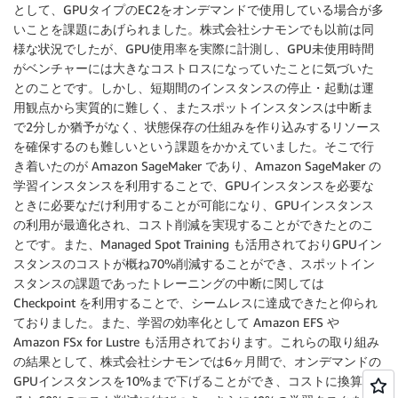
として、GPUタイプのEC2をオンデマンドで使用している場合が多
いことを課題にあげられました。株式会社シナモンでも以前は同
様な状況でしたが、GPU使用率を実際に計測し、GPU未使用時間
がベンチャーには大きなコストロスになっていたことに気づいた
とのことです。しかし、短期間のインスタンスの停止・起動は運
用観点から実質的に難しく、またスポットインスタンスは中断ま
で2分しか猶予がなく、状態保存の仕組みを作り込みするリソース
を確保するのも難しいという課題をかかえていました。そこで行
き着いたのが Amazon SageMaker であり、Amazon SageMaker の
学習インスタンスを利用することで、GPUインスタンスを必要な
ときに必要なだけ利用することが可能になり、GPUインスタンス
の利用が最適化され、コスト削減を実現することができたとのこ
とです。また、Managed Spot Training も活用されておりGPUイン
スタンスのコストが概ね70%削減することができ、スポットイン
スタンスの課題であったトレーニングの中断に関しては
Checkpoint を利用することで、シームレスに達成できたと仰られ
ておりました。また、学習の効率化として Amazon EFS や
Amazon FSx for Lustre も活用されております。これらの取り組み
の結果として、株式会社シナモンでは6ヶ月間で、オンデマンドの
GPUインスタンスを10%まで下げることができ、コストに換算す