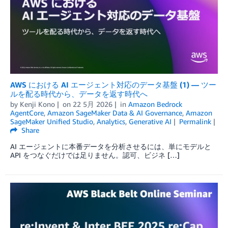
AWS における AI エージェント対応のデータ基盤 (1) — ツー
ルを配る時代から、データを返す時代へ
by
Kenji Kono
on
22 5月 2026
in
Amazon Bedrock
AgentCore
,
Amazon SageMaker Data & AI Governance
,
Amazon
SageMaker Unified Studio
,
Analytics
,
Generative AI
Permalink
Share
AI エージェントに本番データを分析させるには、単にモデルと
API をつなぐだけでは足りません。認可、ビジネ […]