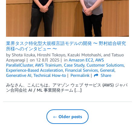
業界タスク特化型⼤規模⾔語モデルの開発 〜 野村総合研究
所様へのインタビュー 〜
by
Shota Iizuka
,
Hiroshi Tokoyo
,
Kazuki Motohashi
, and
Tatsuo
Azeyanagi
on
12 8月 2025
in
Amazon EC2
,
AWS
ParallelCluster
,
AWS Trainium
,
Case Study
,
Customer Solutions
,
Experience-Based Acceleration
,
Financial Services
,
General
,
Generative AI
,
Technical How-to
Permalink
Share
みなさん、こんにちは。アマゾン ウェブ サービス (AWS) ジャパ
ン合同会社 AI / ML 事業開発チーム […]
← Older posts