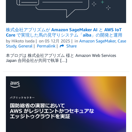
株式会社アプリズムが Amazon SageMaker AI と AWS IoT
Core で実現した馬の見守りシステム「aiba」の開発と運用
by
Hikoto Iseda
on
05 12月 2025
in
Amazon SageMaker
,
Case
Study
,
General
Permalink
Share
本ブログは 株式会社アプリズム 様と Amazon Web Services
Japan 合同会社が共同で執筆 […]