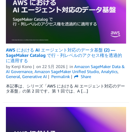
AWS における AI エージェント対応のデータ基盤 (2) —
SageMaker Catalog で行・列レベルのアクセス権を透過的
に適用する
by
Kenji Kono
on
22 5月 2026
in
Amazon SageMaker Data &
AI Governance
,
Amazon SageMaker Unified Studio
,
Analytics
,
General
,
Generative AI
Permalink
Share
本記事は、シリーズ「AWS における AI エージェント対応のデー
タ基盤」の第 2 回です。第 1 回では、A […]