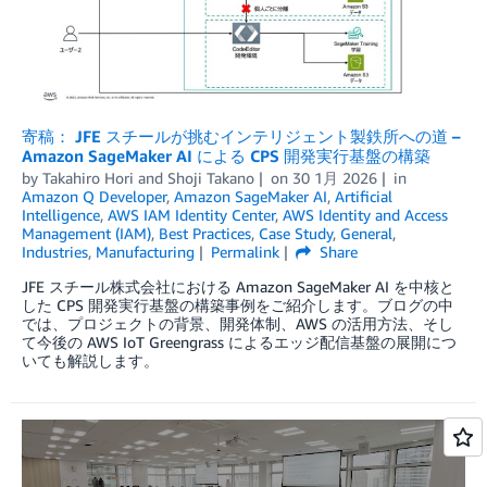
寄稿： JFE スチールが挑むインテリジェント製鉄所への道 –
Amazon SageMaker AI による CPS 開発実行基盤の構築
by
Takahiro Hori
and
Shoji Takano
on
30 1月 2026
in
Amazon Q Developer
,
Amazon SageMaker AI
,
Artificial
Intelligence
,
AWS IAM Identity Center
,
AWS Identity and Access
Management (IAM)
,
Best Practices
,
Case Study
,
General
,
Industries
,
Manufacturing
Permalink
Share
JFE スチール株式会社における Amazon SageMaker AI を中核と
した CPS 開発実行基盤の構築事例をご紹介します。ブログの中
では、プロジェクトの背景、開発体制、AWS の活用方法、そし
て今後の AWS IoT Greengrass によるエッジ配信基盤の展開につ
いても解説します。