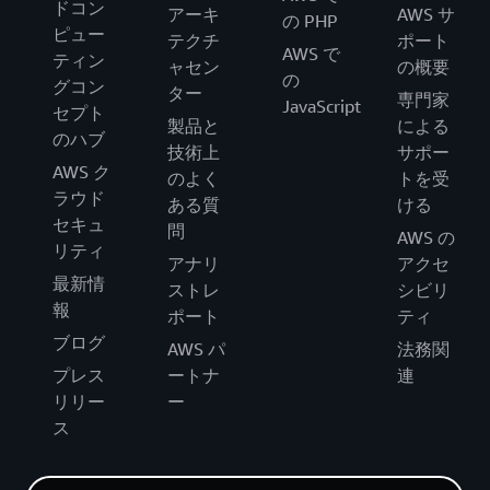
ドコン
アーキ
AWS サ
の PHP
ピュー
テクチ
ポート
AWS で
ティン
ャセン
の概要
の
グコン
ター
専門家
JavaScript
セプト
製品と
による
のハブ
技術上
サポー
AWS ク
のよく
トを受
ラウド
ある質
ける
セキュ
問
AWS の
リティ
アナリ
アクセ
最新情
ストレ
シビリ
報
ポート
ティ
ブログ
AWS パ
法務関
プレス
ートナ
連
リリー
ー
ス