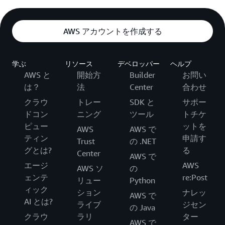
AWS アカウントを作成する
学ぶ
リソース
デベロッパー
ヘルプ
AWS と
開始方
Builder
お問い
は？
法
Center
合わせ
クラウ
トレー
SDK と
サポー
ドコン
ニング
ツール
トチケ
ピュー
ットを
AWS
AWS で
ティン
申請す
Trust
の .NET
グとは?
る
Center
AWS で
エージ
AWS
AWS ソ
の
ェンテ
re:Post
リュー
Python
ィック
ション
ナレッ
AWS で
AI とは?
ライブ
ジセン
の Java
クラウ
ラリ
ター
AWS で