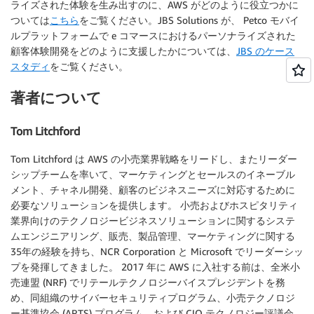
ライズされた体験を生み出すのに、AWS がどのように役立つかに
ついては
こちら
をご覧ください。JBS Solutions が、 Petco モバイ
ルプラットフォームで e コマースにおけるパーソナライズされた
顧客体験開発をどのように支援したかについては、
JBS のケース
スタディ
をご覧ください。
著者について
Tom Litchford
Tom Litchford は AWS の小売業界戦略をリードし、またリーダー
シップチームを率いて、マーケティングとセールスのイネーブル
メント、チャネル開発、顧客のビジネスニーズに対応するために
必要なソリューションを提供します。 小売およびホスピタリティ
業界向けのテクノロジービジネスソリューションに関するシステ
ムエンジニアリング、販売、製品管理、マーケティングに関する
35年の経験を持ち、NCR Corporation と Microsoft でリーダーシッ
プを発揮してきました。 2017 年に AWS に入社する前は、全米小
売連盟 (NRF) でリテールテクノロジーバイスプレジデントを務
め、同組織のサイバーセキュリティプログラム、小売テクノロジ
ー基準協会 (ARTS) プログラム、および CIO テクノロジー評議会、