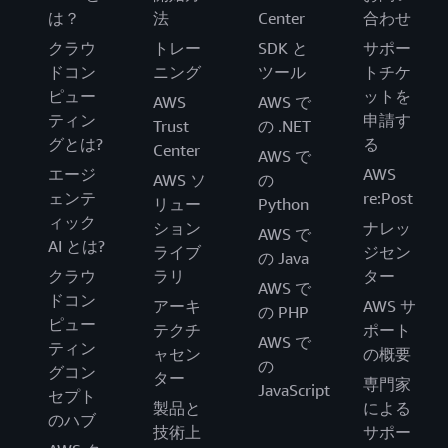
は？
法
Center
合わせ
クラウ
トレー
SDK と
サポー
ドコン
ニング
ツール
トチケ
ピュー
ットを
AWS
AWS で
ティン
申請す
Trust
の .NET
グとは?
る
Center
AWS で
エージ
AWS
AWS ソ
の
ェンテ
re:Post
リュー
Python
ィック
ション
ナレッ
AWS で
AI とは?
ライブ
ジセン
の Java
クラウ
ラリ
ター
AWS で
ドコン
アーキ
AWS サ
の PHP
ピュー
テクチ
ポート
AWS で
ティン
ャセン
の概要
の
グコン
ター
専門家
JavaScript
セプト
製品と
による
のハブ
技術上
サポー