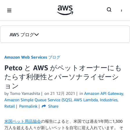
Skip to Main Content
AWS ブログ
ホーム
Amazon Web Services ブログ
Petco と AWS がペットオーナーにも
カテゴリ
たらす利便性とパーソナライゼーシ
エディション
ョン
by
Tomo Yamashita
on
21 12月 2021
in
Amazon API Gateway
,
Amazon Simple Queue Service (SQS)
,
AWS Lambda
,
Industries
,
Retail
Permalink
Share
米国ペット用品協会
の報告によると、米国では過去1年間に1,300
万人を超える人々が新しいペットを自宅に迎え入れています。 そ