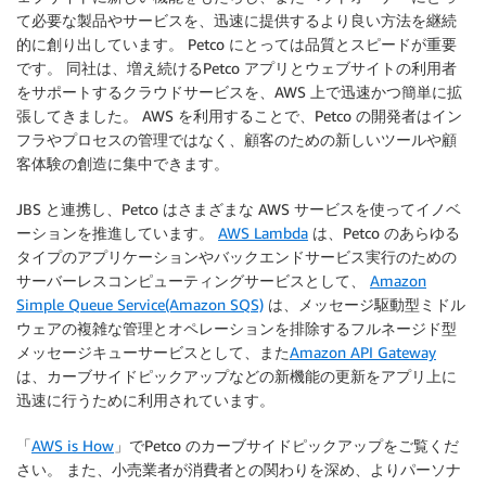
て必要な製品やサービスを、迅速に提供するより良い方法を継続
的に創り出しています。 Petco にとっては品質とスピードが重要
です。 同社は、増え続けるPetco アプリとウェブサイトの利用者
をサポートするクラウドサービスを、AWS 上で迅速かつ簡単に拡
張してきました。 AWS を利用することで、Petco の開発者はイン
フラやプロセスの管理ではなく、顧客のための新しいツールや顧
客体験の創造に集中できます。
JBS と連携し、Petco はさまざまな AWS サービスを使ってイノベ
ーションを推進しています。
AWS Lambda
は、Petco のあらゆる
タイプのアプリケーションやバックエンドサービス実行のための
サーバーレスコンピューティングサービスとして、
Amazon
Simple Queue Service(Amazon SQS)
は、メッセージ駆動型ミドル
ウェアの複雑な管理とオペレーションを排除するフルネージド型
メッセージキューサービスとして、また
Amazon API Gateway
は、カーブサイドピックアップなどの新機能の更新をアプリ上に
迅速に行うために利用されています。
「
AWS is How
」でPetco のカーブサイドピックアップをご覧くだ
さい。 また、小売業者が消費者との関わりを深め、よりパーソナ