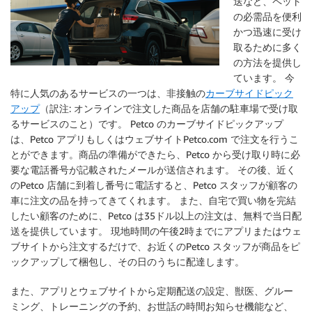
送など、ペット
の必需品を便利
かつ迅速に受け
取るために多く
の方法を提供し
ています。 今
特に人気のあるサービスの一つは、非接触の
カーブサイドピック
アップ
（訳注: オンラインで注文した商品を店舗の駐車場で受け取
るサービスのこと）です。 Petco のカーブサイドピックアップ
は、Petco アプリもしくはウェブサイトPetco.com で注文を行うこ
とができます。商品の準備ができたら、Petco から受け取り時に必
要な電話番号が記載されたメールが送信されます。 その後、近く
のPetco 店舗に到着し番号に電話すると、Petco スタッフが顧客の
車に注文の品を持ってきてくれます。 また、自宅で買い物を完結
したい顧客のために、Petco は35ドル以上の注文は、無料で当日配
送を提供しています。 現地時間の午後2時までにアプリまたはウェ
ブサイトから注文するだけで、お近くのPetco スタッフが商品をピ
ックアップして梱包し、その日のうちに配達します。
また、アプリとウェブサイトから定期配送の設定、獣医、グルー
ミング、トレーニングの予約、お世話の時間お知らせ機能など、