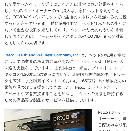
して愛すべきペットが近くにいることは非常に良い効果をもたら
し、4人のペットオーナーのうち3人は、家にペットを飼うこと
で、COVID-19 パンデミックでの生活のストレスを軽減するのに役
立ったと言っています。 特に過去1年間、ペットは私たちの生活に
おいて重要な役割を果たしており、ペットのためのおやつを常備
しておくことは、ソーシャルディスタンスや COVID-19 安全対策
と同じくらい大切です。
Petco Health and Wellness Company, Inc.
は、ペットの健康と幸せ
についての業界の考え方に革命を起こし、ペットがより良い生活
を送る支援をしています。 また同社は、米国、プエルトリコ、メ
キシコの1,500以上の拠点において、店舗内獣医病院のネットワー
クを広げ、また譲渡イベントにておいは、650万以上の動物たちの
家族を見つける支援をしてきました。 Petco は、ペットオーナー
のペットケアを支援することを約束し、ペットの健康を維持する
ための高品質な製品とサービスを提供しています。
Petco はペット
オーナーに、当
日配送や定期配