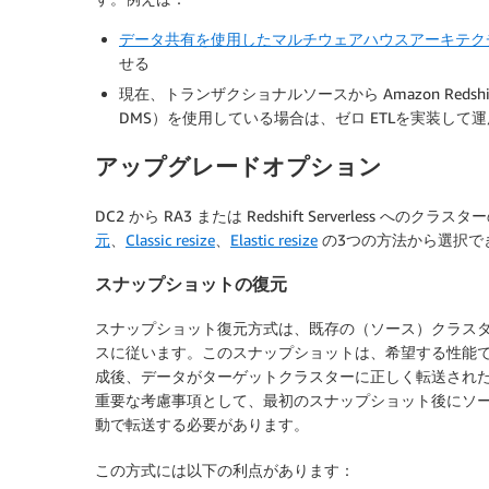
データ共有を使用したマルチウェアハウスアーキテク
せる
現在、トランザクショナルソースから Amazon Redsh
DMS）を使用している場合は、ゼロ ETLを実装し
アップグレードオプション
DC2 から RA3 または Redshift Serverless 
元
、
Classic resize
、
Elastic resize
の3つの方法から選択で
スナップショットの復元
スナップショット復元方式は、既存の（ソース）クラス
スに従います。このスナップショットは、希望する性能
成後、データがターゲットクラスターに正しく転送され
重要な考慮事項として、最初のスナップショット後にソ
動で転送する必要があります。
この方式には以下の利点があります：