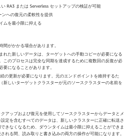
A3 または Serverless セットアップの検証が可能
ゾーンへの復元の柔軟性を提供
イムを最小限に抑える
 よりも時間がかかる場合があります。
まれた新しいデータは、ターゲットへの手動コピーが必要になる
。このプロセスは完全な同期を達成するために複数回の反復が必
必要になることがあります。
ため、接続の更新が必要になります。元のエンドポイントを維持するた
（新しいターゲットクラスターが元のソースクラスターの名前を
成し、バックアップおよび復元を使用してソースクラスターからデータとメ
ー設定を含むすべてのデータは、新しいクラスターに正確に転送さ
用できなくなるため、ダウンタイムは最小限に抑えることができま
続される間、読み取りと書き込みの両方の操作が可能になります。