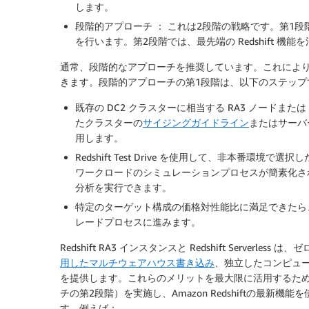
します。
段階的アプローチ ： これは2段階の戦略です。第1段階では
を行います。第2段階では、最先端の Redshift 
通常、段階的なアプローチを推奨しています。これによ
きます。段階的アプローチの第1段階は、以下のステップ
既存の DC2 クラスターに相当する RA3 ノードまたは Re
たクラスターの
サイジングガイドライン
またはサーバ
用します。
Redshift Test Drive を使用して、非本番
ワークロードのシミュレーションプロセスが簡素化されま
分析を実行できます。
特定のターゲット構成の価格対性能比に満足できたら
レードプロセスに進みます。
Redshift RA3 インスタンスと Redshift Serverless は、ゼ
用したマルチウェアハウス書き込み
、独立したコンピュ
を提供します。これらのメリットを最大限に活用するた
チの第2段階）を実施し、Amazon Redshiftの最
す。例えば：