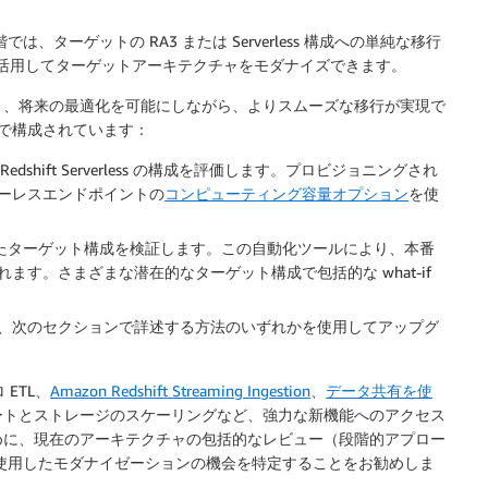
、ターゲットの RA3 または Serverless 構成への単純な移行
機能を活用してターゲットアーキテクチャをモダナイズできます。
り、将来の最適化を可能にしながら、よりスムーズな移行が実現で
で構成されています：
dshift Serverless の構成を評価します。プロビジョニングされ
ーレスエンドポイントの
コンピューティング容量オプション
を使
環境で選択したターゲット構成を検証します。この自動化ツールにより、本番
す。さまざまな潜在的なターゲット構成で包括的な what-if
、次のセクションで詳述する方法のいずれかを使用してアップグ
ロ ETL、
Amazon Redshift Streaming Ingestion
、
データ共有を使
ートとストレージのスケーリングなど、強力な新機能へのアクセス
めに、現在のアーキテクチャの包括的なレビュー（段階的アプロー
新機能を使用したモダナイゼーションの機会を特定することをお勧めしま