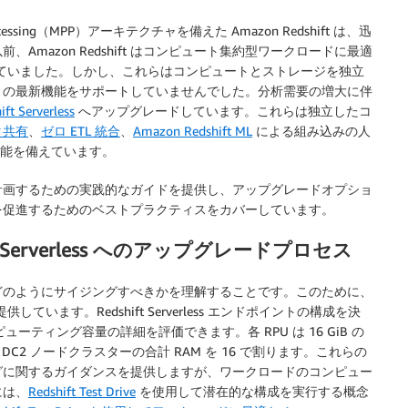
rocessing（MPP）アーキテクチャを備えた Amazon Redshift は、迅
mazon Redshift はコンピュート集約型ワークロードに最適
を提供していました。しかし、これらはコンピュートとストレージを独立
くの最新機能をサポートしていませんでした。分析需要の増大に伴
ft Serverless
へアップグレードしています。これらは独立したコ
タ共有
、
ゼロ ETL 統合
、
Amazon Redshift ML
による組み込みの人
機能を備えています。
計画するための実践的なガイドを提供し、アップグレードオプショ
を促進するためのベストプラクティスをカバーしています。
ft Serverless へのアップグレードプロセス
どのようにサイジングすべきかを理解することです。このために、
提供しています。Redshift Serverless エンドポイントの構成を決
ーティング容量の詳細を評価できます。各 RPU は 16 GiB の
DC2 ノードクラスターの合計 RAM を 16 で割ります。これらの
グに関するガイダンスを提供しますが、ワークロードのコンピュー
には、
Redshift Test Drive
を使用して潜在的な構成を実行する概念