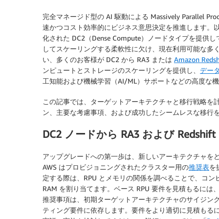
完全マネージド型の AI 駆動による Massively Parallel P
速かつコスト効率的にビジネス意思決定を推進します。以前、A
化された DC2（Dense Compute）ノードタイプ
してスケーリングする柔軟性に欠け、現在利用可能な多
い、多くのお客様が DC2 から RA3 または
Amazon Redshi
ンピュートとストレージのスケーリングを提供し、
デー
工知能および機械学習（AI/ML）サポートなどの高度な
この記事では、ターゲットアーキテクチャと移行戦略を
ン、主要な考慮事項、および成功したシームレスな移行
DC2 ノードから RA3 および Redshi
アップグレードへの第一歩は、新しいアーキテクチャを
AWS はプロビジョニングされたクラスター用の
推奨表
を
定する際は、RPU とメモリの関係を調べることで、コンピュ
RAM を割り当てます。ベース RPU 要件を見積もるには、
推奨事項は、初期ターゲットアーキテクチャのサイジン
ティング要件に依存します。要件をより適切に見積もる