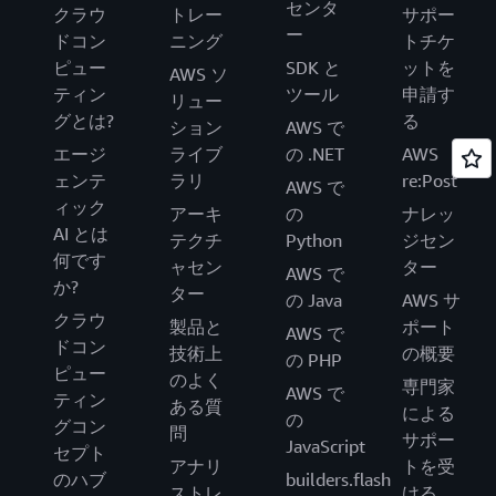
センタ
クラウ
トレー
サポー
ー
ドコン
ニング
トチケ
ピュー
SDK と
ットを
AWS ソ
ティン
ツール
申請す
リュー
グとは?
る
ション
AWS で
エージ
ライブ
の .NET
AWS
ェンテ
ラリ
re:Post
AWS で
ィック
アーキ
の
ナレッ
AI とは
テクチ
Python
ジセン
何です
ャセン
ター
AWS で
か?
ター
の Java
AWS サ
クラウ
製品と
ポート
AWS で
ドコン
技術上
の概要
の PHP
ピュー
のよく
専門家
AWS で
ティン
ある質
による
の
グコン
問
サポー
JavaScript
セプト
アナリ
トを受
のハブ
builders.flash
ストレ
ける