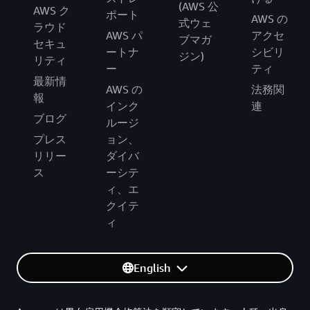
(AWS 公
AWS ク
ポート
AWS の
式ウェ
ラウド
AWS パ
アクセ
ブマガ
セキュ
ートナ
シビリ
ジン)
リティ
ー
ティ
最新情
AWS の
法務関
報
インク
連
ブログ
ルージ
プレス
ョン、
リリー
ダイバ
ス
ーシテ
ィ、エ
クイテ
ィ
English