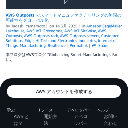
AWS Outposts でスマートマニュファクチャリングの無限の
可能性をグローバル化
by
Tadashi Yamamoto
on
14 3月 2025
in
Amazon SageMaker
Lakehouse
,
AWS IoT Greengrass
,
AWS IoT SiteWise
,
AWS
Outposts
,
AWS Outposts rack
,
AWS Outposts servers
,
Customer
Solutions
,
Edge
,
Hi-Tech and Electronics
,
Industries
,
Internet of
Things
,
Manufacturing
,
Resilience
Permalink
Share
本ブログはAWSブログ “Globalizing Smart Manufacturing’s Bo
[…]
AWS アカウントを作成する
学ぶ
リソース
デベロッパー
ヘルプ
AWS と
開始方
デベロ
お問い
は？
法
ッパー
合わせ