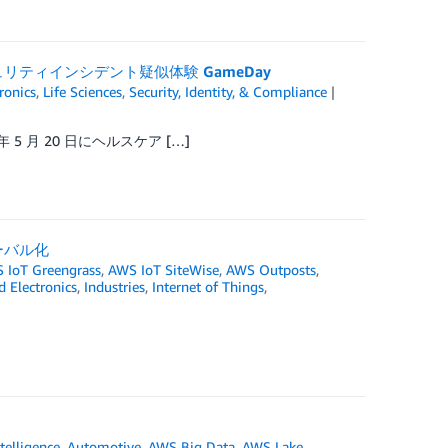
ティインシデント疑似体験 GameDay
ronics
,
Life Sciences
,
Security, Identity, & Compliance
 月 20 日にヘルスケア […]
ーバル化
 IoT Greengrass
,
AWS IoT SiteWise
,
AWS Outposts
,
d Electronics
,
Industries
,
Internet of Things
,
ntelligence
,
Automotive
,
AWS Big Data
,
AWS Lake