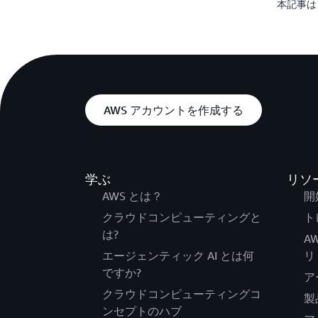
本記事は AW
AWS アカウントを作成する
学ぶ
リソ
AWS とは？
開
クラウドコンピューティングと
ト
は?
A
エージェンティック AI とは何
リ
ですか?
ア
クラウドコンピューティングコ
製
ンセプトのハブ