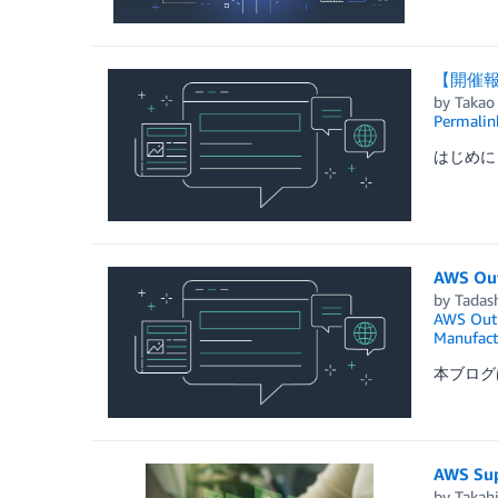
【開催報
by
Takao
Permalin
はじめに
AWS 
by
Tadas
AWS Outp
Manufact
本ブログはAW
AWS S
by
Takah