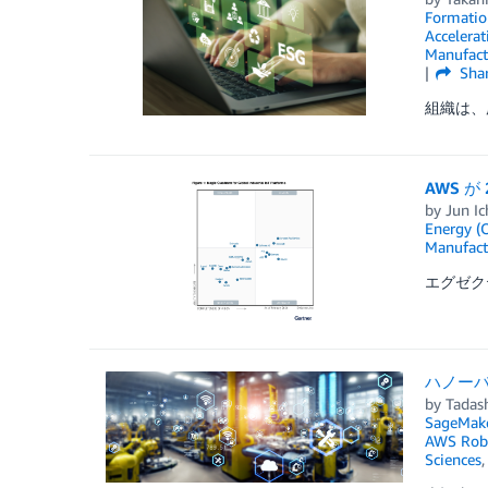
Formatio
Accelerat
Manufact
Sha
組織は、
AWS が 
by
Jun I
Energy (O
Manufact
エグゼクテ
ハノーバ
by
Tadas
SageMak
AWS Rob
Sciences