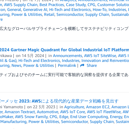
n
,
AWS Supply Chain
,
Best Practices
,
Case Study
,
CPG
,
Customer Solutio
ion
,
General
,
Generative AI
,
Hi-Tech and Electronics
,
How-To
,
Industries
,
uring
,
Power & Utilities
,
Retail
,
Semiconductor
,
Supply Chain
,
Sustainabi
re
広大なグローバルサプライチェーンを横断してサステナビリティコンプラ
2024 Gartner Magic Quadrant for Global Industrial I
chikawa
on
14 5月 2024
in
Announcements
,
AWS IoT SiteWise
,
AWS I
il & Gas)
,
Hi-Tech and Electronics
,
Industries
,
Innovation and Reinventi
uring
,
News
,
Power & Utilities
Permalink
Share
ィブおよびそのチームに実行可能で客観的な洞察を提供する企業である Gartne
ーメッセ 2023: AWSによる現代的な産業データ戦略を見出す
hi Yamamoto
on
22 3月 2023
in
Agriculture
,
Amazon EC2
,
Amazon L
er
,
Amazon Textract
,
Automotive
,
AWS IoT Core
,
AWS IoT FleetWise
,
AWS
oMaker
,
AWS Snow Family
,
CPG
,
Edge
,
End User Computing
,
Energy
,
En
,
Manufacturing
,
Power & Utilities
,
Semiconductor
,
Supply Chain
,
Sustain