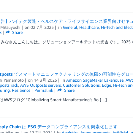
告】ハイテク製造・ヘルスケア・ライフサイエンス業界向けセキュリ
 Mitsuyoshi
on
02 7月 2025
in
General
,
Healthcare
,
Hi-Tech and Elect
k
Share
 みなさんこんにちは。ソリューションアーキテクトの光吉です。2025 年 5
Outposts でスマートマニュファクチャリングの無限の可能性をグロ
hi Yamamoto
on
14 3月 2025
in
Amazon SageMaker Lakehouse
,
AWS
osts rack
,
AWS Outposts servers
,
Customer Solutions
,
Edge
,
Hi-Tech an
uring
,
Resilience
Permalink
Share
Sブログ “Globalizing Smart Manufacturing’s Bo […]
upply Chain は ESG データコンプライアンスを簡素化します
iro Mizuno
on
12 7月 2024
in
Analytics
,
Announcements
,
Artificial I