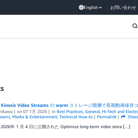
English
お問い合わせ
cs
n Kinesis Video Streams の warm ストレージ階層で長期動画
chikawa
on
07 1月 2026
in
Best Practices
,
General
,
Hi-Tech and Electr
reams
,
Media & Entertainment
,
Technical How-to
Permalink
Shar
26年 1 月 4 日に公開された Optimize long-term video stora […]