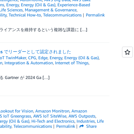
ns
,
Energy
,
Energy (Oil & Gas)
,
Experience-Based
Life Sciences
,
Management & Governance
,
lity
,
Technical How-to
,
Telecommunications
Permalink
イアンスを維持するという複雑な課題に […]
oT Platforms でリーダーとして認定されました
oT TwinMaker
,
CPG
,
Edge
,
Energy
,
Energy (Oil & Gas)
,
on
,
Integration & Automation
,
Internet of Things
,
r が 2024 Ga […]
ookout for Vision
,
Amazon Monitron
,
Amazon
 IoT Greengrass
,
AWS IoT SiteWise
,
AWS Outposts
,
ergy (Oil & Gas)
,
Hi-Tech and Electronics
,
Industries
,
Life
ability
,
Telecommunications
Permalink
Share