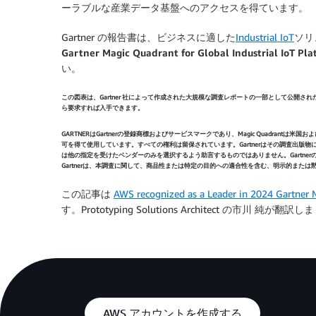
ーラブルな産業データ基盤へのアクセスを得ています。
Gartner の報告書は、ビジネスに適した
Industrial IoT
ソリ
Gartner Magic Quadrant for Global Industrial IoT
い。
この図表は、Gartner 社によって作成された大規模な調査レポートの一部として公開された
ら要求すれば入手できます。
GARTNERはGartnerの登録商標およびサービスマークであり、Magic Quadrantは
可を得て使用しています。すべての権利は留保されています。Gartnerはその調査出
は他の指定を受けたベンダーのみを選択するよう助言するものではありません。Gartner
Gartnerは、本調査に関して、商品性または特定の目的への適合性を含む、明示的また
この記事は
AWS recognized as a Leader in 2024 Gartner M
す。Prototyping Solutions Architect の市川 純が翻訳
AWS アカウントを作成する