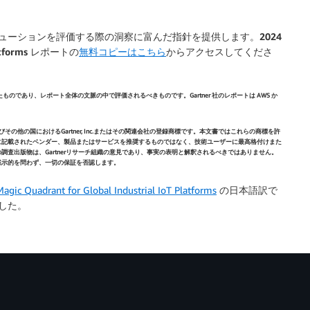
ューションを評価する際の洞察に富んだ指針を提供します。
2024
 Platforms レポートの
無料コピーはこちら
からアクセスしてくださ
ものであり、レポート全体の文脈の中で評価されるべきものです。Gartner 社のレポートは AWS か
米国およびその他の国におけるGartner, Inc.またはその関連会社の登録商標です。本文書ではこれらの商標を許
版物に記載されたベンダー、製品またはサービスを推奨するものではなく、技術ユーザーに最高格付けまた
の調査出版物は、Gartnerリサーチ組織の意見であり、事実の表明と解釈されるべきではありません。
は黙示的を問わず、一切の保証を否認します。
agic Quadrant for Global Industrial IoT Platforms
の日本語訳で
しました。