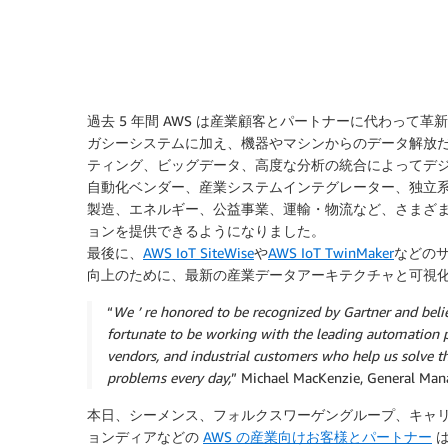
過去 5 年間 AWS は産業顧客とパートナーに代わって革新
ガシーシステムに加え、機器やマシンからのデータ解放だけ
ティング、ビッグデータ、高度な分析の統合によってデ
自動化ベンダー、産業システムインテグレーター、独立系
製造、エネルギー、公益事業、運輸・物流など、さまざ
ョンを提供できるようになりました。
最後に、
AWS IoT SiteWise
や
AWS IoT TwinMaker
などの
向上のために、最新の産業データアーキテクチャと可視
“
We ’ re honored to be recognized by Gartner and believ
fortunate to be working with the leading automation p
vendors, and industrial customers who help us solve
problems every day,
” Michael MacKenzie, General Manag
本日、シーメンス、フォルクスワーゲングループ、キャリア
ョンディアなどの
AWS の産業向けお客様とパートナー
は