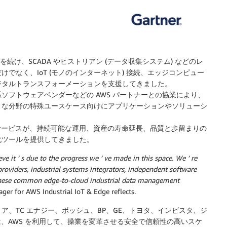
を続け、SCADA やヒストリアン (データ収集システム) などのレ
でなく、IoT (モノのインターネット) 接続、エッジコンピュー
ジタルトランスフォーメーションを支援してきました。
ソフトウェアベンダーなどの AWS パートナーとの協業により、
まな分野の特殊ユースケース向けにアプリケーションやソリューシ
サービスが、持続可能な運用、資産の寿命延長、品質と歩留まりの
化ツールを提供してきました。
e it ’ s due to the progress we ’ ve made in this space. We ’ re
roviders, industrial systems integrators, independent software
 these common edge-to-cloud industrial data management
er for AWS Industrial IoT & Edge reflects.
、TC エナジー、ボッシュ、BP、GE、トヨタ、インビスタ、ジ
、AWS を利用して、操業を変革させる安全で信頼性の高いスケ