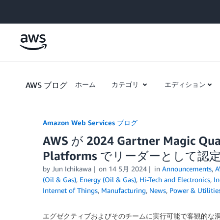
Skip to Main Content
AWS ブログ
ホーム
カテゴリ
エディション
Amazon Web Services ブログ
AWS が 2024 Gartner Magic Quadr
Platforms でリーダーとして
by
Jun Ichikawa
on
14 5月 2024
in
Announcements
,
A
(Oil & Gas)
,
Energy (Oil & Gas)
,
Hi-Tech and Electronics
,
In
Internet of Things
,
Manufacturing
,
News
,
Power & Utilitie
エグゼクティブおよびそのチームに実行可能で客観的な洞察を