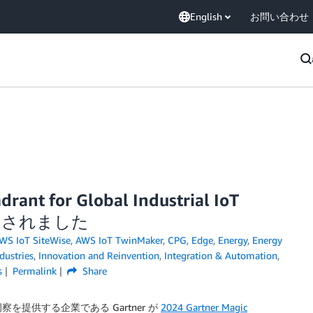
English
お問い合わせ
ant for Global Industrial IoT
認定されました
WS IoT SiteWise
,
AWS IoT TwinMaker
,
CPG
,
Edge
,
Energy
,
Energy
dustries
,
Innovation and Reinvention
,
Integration & Automation
,
s
Permalink
Share
提供する企業である Gartner が
2024 Gartner Magic