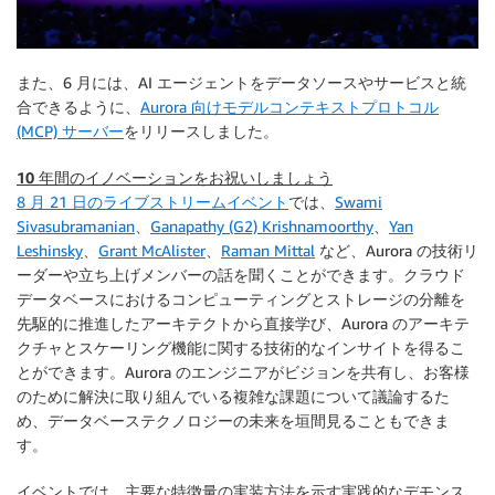
また、6 月には、AI エージェントをデータソースやサービスと統
合できるように、
Aurora 向けモデルコンテキストプロトコル
(MCP) サーバー
をリリースしました。
10 年間のイノベーションをお祝いしましょう
8 月 21 日のライブストリームイベント
では、
Swami
Sivasubramanian
、
Ganapathy (G2) Krishnamoorthy
、
Yan
Leshinsky
、
Grant McAlister
、
Raman Mittal
など、Aurora の技術リ
ーダーや立ち上げメンバーの話を聞くことができます。クラウド
データベースにおけるコンピューティングとストレージの分離を
先駆的に推進したアーキテクトから直接学び、Aurora のアーキテ
クチャとスケーリング機能に関する技術的なインサイトを得るこ
とができます。Aurora のエンジニアがビジョンを共有し、お客様
のために解決に取り組んでいる複雑な課題について議論するた
め、データベーステクノロジーの未来を垣間見ることもできま
す。
イベントでは、主要な特徴量の実装方法を示す実践的なデモンス