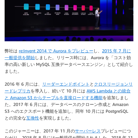
弊社は
re:Invent 2014 で Aurora をプレビュー
し、
2015 年 7 月に
一般提供を開始
しました。リリース時には、Aurora を「コスト効
率の高い新しい MySQL 互換データベースエンジン」として紹介し
ました。
2016 年 6 月には、
リーダーエンドポイント
と
クロスリージョンリ
ードレプリカ
を導入し、続いて 10 月には
AWS Lambda との統合
と Amazon S3 からテーブルを直接ロードする機能
を追加しまし
た。2017 年 6 月には、データベースのクローン作成と Amazon
S3 へのエクスポート機能を追加し、同年 10 月には PostgreSQL
との完全な
互換性
を実現しました。
このジャーニーは、2017 年 11 月の
サーバーレス
プレビューにつ
ながり、2018 年 8 月には一般提供が開始されました。2018 年 11