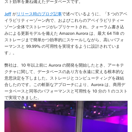
スト効率を兼ね備えたデータベースです。
Jeff
が
リリース時のブログ記事
で述べているように、「3 つのアベ
イラビリティーゾーン内で、およびこれらのアベイラビリティー
ゾーン全体でストレージがレプリケートされ、クォーラム書き込
みによる更新モデルを備えた Amazon Aurora は、最大 64 TiB の
ストレージまで簡単かつ効率的にスケールしながら、高いパフォ
ーマンスと 99.99% の可用性を実現するように設計されていま
す」。
弊社は、10 年以上前に Aurora の開発を開始したとき、アーキテ
クチャに関して、データベースのあり方を永遠に変える根本的な
意思決定を下しました。ストレージとコンピューティングを疎結
合したのです。この斬新なアプローチにより、Aurora は、商用デ
ータベースと同等のパフォーマンスと可用性を 10 分の 1 のコスト
で実現できました。