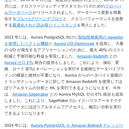
月には、クロスリージョンディザスタリカバリのための
グローバ
ルデータベース
がリリースされました。データベース更新を簡素
化する
ブルー/グリーンデプロイ
と、クエリパフォーマンスを改善
する
最適化された読み取りインスタンス
を導入しました。
2023 年には、Aurora PostgreSQL 向けに
類似性検索用の pgvector
を使用したベクトル機能
と
Aurora I/O-Optimized
を追加し、大量
の I/O が発生するアプリケーションのために、最大 40% のコスト
削減と予測可能な料金を実現しました。
Amazon Redshift
との
Aurora ゼロ ETL
統合の提供もしました。これにより、抽出、変
換、ロード (ETL) オペレーションを実行する複雑なデータパイプラ
インの構築と維持が不要になり、Aurora からのペタバイト規模の
トランザクションデータに対して Amazon Redshift を使用してほ
ぼリアルタイムの分析と ML を実行できるようになります。今年
は、
Amazon Sagemaker
との Aurora MySQL ゼロ ETL 統合も追加
しました。これにより、SageMaker のレイクハウスアーキテクチ
ャでデータにほぼリアルタイムでアクセスし、幅広い分析を実行
できるようになります。
2024 年には、
Aurora PostgreSQL を Amazon Bedrock ナレッジベ