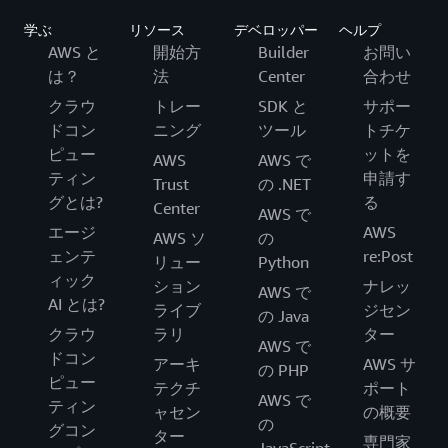
学ぶ
リソース
デベロッパー
ヘルプ
AWS と
開始方
Builder
お問い
は？
法
Center
合わせ
クラウ
トレー
SDK と
サポー
ドコン
ニング
ツール
トチケ
ピュー
ットを
AWS
AWS で
ティン
申請す
Trust
の .NET
グとは?
る
Center
AWS で
エージ
AWS
AWS ソ
の
ェンテ
re:Post
リュー
Python
ィック
ション
ナレッ
AWS で
AI とは?
ライブ
ジセン
の Java
クラウ
ラリ
ター
AWS で
ドコン
アーキ
AWS サ
の PHP
ピュー
テクチ
ポート
AWS で
ティン
ャセン
の概要
の
グコン
ター
専門家