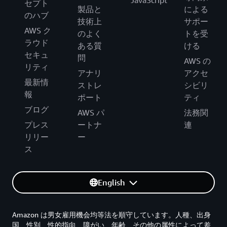
JavaScript
セプト
製品と
による
のハブ
技術上
サポー
AWS ク
のよく
トを受
ラウド
ある質
ける
セキュ
問
AWS の
リティ
アナリ
アクセ
最新情
ストレ
シビリ
報
ポート
ティ
ブログ
AWS パ
法務関
プレス
ートナ
連
リリー
ー
ス
English
Amazon は男女雇用機会均等法を順守しています。人種、出身
国、性別、性的指向、障がい、年齢、その他の属性によって差