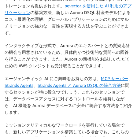
トレーションも提供されます。
pgvector を使用した AI 利用のアプ
リケーション
の構築方法、新しい Aurora DSQL 料金モデルによる
コスト最適化の理解、グローバルアプリケーションのためにマル
チリージョンの強力な一貫性を実現する方法を学ぶことができま
す。
インタラクティブな形式で、Aurora のエキスパートとの質疑応答
の機会も用意されているため、具体的かつ技術的な質問への回答
を得ることができます。また、Aurora の新機能をお試しいただく
ための AWS クレジットも受け取ることができます。
エージェンティック AI にご興味をお持ちの方は、
MCP サーバー
、
Strands Agents
、
Strands Agents と Aurora DSQL の統合方法
に関
するセッションが特に役立つでしょう。これらのセッションで
は、データベースアクセスに対するコントロールを維持しなが
ら、AI 機能を Aurora データベースに安全に統合する方法をご紹介
します。
ミッションクリティカルなワークロードを実行している場合で
も、新しいアプリケーションを構築している場合でも、これらの