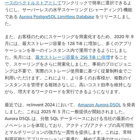
ースのベクトルストアとして
ワンクリックで簡単に選択できるよ
うにし、サーバーレスの水平スケーリング (シャーディング) 機能
である
Aurora PostgreSQL Limitless Database
をリリースしまし
た。
また、お客様のためにスケーリングを簡素化するため、2020 年 9
月には、最大ストレージ容量を 128 TiB に増加し、多くのアプリ
ケーションを単一のインスタンス内で運用できるようにしまし
た。先月には、
最大ストレージ容量を 256 TiB に倍増
すること
で、スケーリングをさらに簡素化しました。事前のプロビジョニ
ングは不要で、実際のストレージ使用量に基づく従量制料金でご
利用いただけます。これにより、より多くのお客様が、複数のイ
ンスタンスを管理する複雑さなしに、高いコスト効率を維持しな
がら、増大するワークロードを実行できるようになります。
最近では、re:Invent 2024 において、
Amazon Aurora DSQL
を発表
しました。これは 2025 年 5 月に一般提供が開始されました。
Aurora DSQL は、分散 SQL データベースにおける当社の最新のイ
ノベーションを体現しており、アクティブ/アクティブの高可用性
とマルチリージョンの強力な一貫性を提供します。これは、常時
利用可能なアプリケーションに最適な、極めて高速のサーバーレ