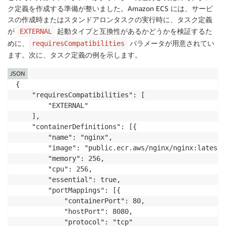
ク定義を作成する準備が整いました。Amazon ECS には、サービ
スの作成時またはスタンドアロンタスクの実行時に、タスク定義
が
起動タイプと互換性があるかどうかを検証するた
EXTERNAL
めに、
パラメータが用意されてい
requiresCompatibilities
ます。次に、タスク定義の例を示します。
JSON
{

	"requiresCompatibilities": [

		"EXTERNAL"

	],

	"containerDefinitions": [{

		"name": "nginx",

		"image": "public.ecr.aws/nginx/nginx:latest",

		"memory": 256,

		"cpu": 256,

		"essential": true,

		"portMappings": [{

			"containerPort": 80,

			"hostPort": 8080,

			"protocol": "tcp"
