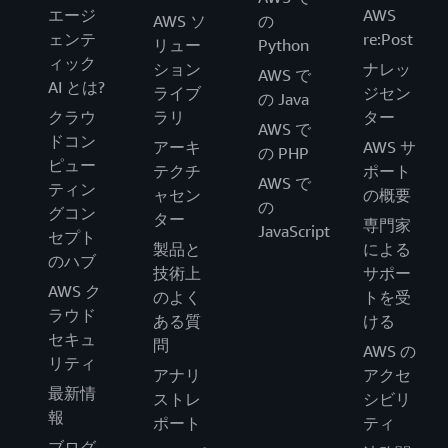
エージ
AWS
AWS ソ
の
ェンテ
re:Post
リュー
Python
ィック
ション
ナレッ
AWS で
AI とは?
ライブ
ジセン
の Java
クラウ
ラリ
ター
AWS で
ドコン
アーキ
AWS サ
の PHP
ピュー
テクチ
ポート
AWS で
ティン
ャセン
の概要
の
グコン
ター
専門家
JavaScript
セプト
製品と
による
のハブ
技術上
サポー
AWS ク
のよく
トを受
ラウド
ある質
ける
セキュ
問
AWS の
リティ
アナリ
アクセ
最新情
ストレ
シビリ
報
ポート
ティ
ブログ