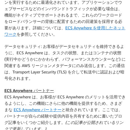
ンを実行するために最適化されています。アプリケーションでウ
ェブサービスなどのインバウンドトラフィックが必要な場合は、
機能がネイティブでサポートされるまで、これらのワークロード
をロードバランサーの背後に配置するための回避策を採用する必
要があります。詳細については、
ECS Anywhere を使用したネット
ワーク
を参照してください。
データセキュリティ
: お客様がデータセキュリティを維持できるよ
うに、ECS Anywhere は、タスクの状態、またはコンテナの状態
(実行中かどうかにかかわらず、パフォーマンスカウンターなど) に
関連する AWS リージョンメタデータにのみ送信します。この通信
は、Transport Layer Security (TLS) を介して転送中に認証および暗
号化されます。
ECS Anywhere パートナー
ECS Anywhere は、お客様が ECS Anywhere のメリットを活用でき
るようにし、この機能にさらに他の機能を提供するため、さまざ
まな
ECS Anywhere パートナー
と統合されています。ここでは、
パートナーが自らの経験や提供内容を共有するために書いたブロ
グ記事をいくつかご紹介します。
(この記事が公開されているリン
クで更新しています。)