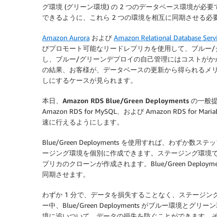
グ環境 (グリーン環境) の 2 つのデータベース環境が
できるように、これら 2 つの環境を相互に同期させる必
Amazon Aurora
および
Amazon Relational Database Serv
びプロモート可能なリードレプリカを使用して、ブルー/
し、ブルー/グリーンデプロイの自己管理にはコストがか
の結果、お客様が、データベースの更新から得られるメ
しにするケースが見られます。
本日、
Amazon RDS Blue/Green Deployments
の一般提供
Amazon RDS for MySQL、および Amazon RDS
速に行えるようにします。
Blue/Green Deployments を使用すれば、わ
ージング環境を個別に作成できます。ステージング環境
プリカのクローンが作成されます。Blue/Green Deplo
同期させます。
わずか 1 分で、データを損失することなく、ステージ
ー中、Blue/Green Deployments がブルー環
境に追いついて、データの損失を防ぐことができます。その後、Bl