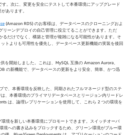
必要です。次に、変更を安全にテストして本番環境にアップグレード
要があります。
ice
(Amazon RDS) のお客様は、データベースのクローニングおよ
グリーンデプロイの自己管理に役立てることができます。ただ
かるだけでなく、構築と管理が複雑になる可能性があります。そ
リットよりも可用性を優先し、データベース更新機能の実装を後回
を開始しました。これは、MySQL 互換の Amazon Aurora、
 for MariaDB の新機能で、データベースの更新をより安全、簡単、かつ迅
ずか数ステップで、本番環境を反映した、同期されたフルマネージド型のステ
では、本番環境のプライマリデータベースとリージョン内リードレ
yments は、論理レプリケーションを使用して、これら 2 つの環境を
ング環境を新しい本番環境にプロモートできます。スイッチオーバ
境とグリーン環境への書き込みをブロックするため、グリーン環境がブルー環
ue/Green Deployments は、アプリケーションのコード