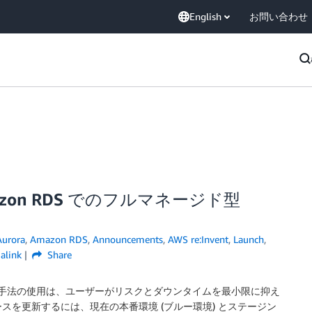
English
お問い合わせ
 Amazon RDS でのフルマネージド型
urora
,
Amazon RDS
,
Announcements
,
AWS re:Invent
,
Launch
,
alink
Share
手法の使用は、ユーザーがリスクとダウンタイムを最小限に抑え
を更新するには、現在の本番環境 (ブルー環境) とステージン