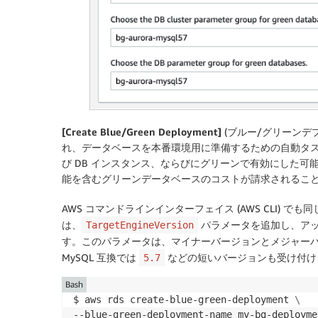
[Create Blue/Green Deployment]
(ブルー/グリーンデ
れ、データベースを本番環境用に準備するための自動タス
び DB インスタンス、ならびにグリーンで有効にした可
能を含むグリーンデータベースのコストが請求されるこ
AWS コマンドラインインターフェイス (AWS CLI)
は、
パラメータを追加し、ア
TargetEngineVersion
す。このパラメータは、マイナーバージョンとメジャーバージ
MySQL 互換では
などの短いバージョンも受け付け
5.7
Bash
$ aws rds create-blue-green-deployment 
\
--blue-green-deployment-name my-bg-deployme