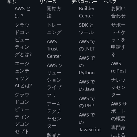
学ぶ
リソース
デベロッパー
ヘルプ
AWS と
開始方
Builder
お問い
は？
法
Center
合わせ
クラウ
トレー
SDK と
サポー
ドコン
ニング
ツール
トチケ
ピュー
ットを
AWS
AWS で
ティン
申請す
Trust
の .NET
グとは?
る
Center
AWS で
エージ
AWS
AWS ソ
の
ェンテ
re:Post
リュー
Python
ィック
ション
ナレッ
AWS で
AI とは?
ライブ
ジセン
の Java
クラウ
ラリ
ター
AWS で
ドコン
アーキ
AWS サ
の PHP
ピュー
テクチ
ポート
AWS で
ティン
ャセン
の概要
の
グコン
ター
専門家
JavaScript
セプト
製品と
による