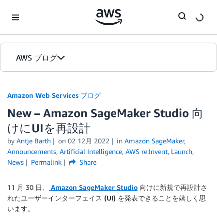
Skip to Main Content
AWS ブログ
ホーム
Amazon Web Services ブログ
New – Amazon SageMaker Studio 向
カテゴリ
けにUIを再設計
エディション
by
Antje Barth
on
02 12月 2022
in
Amazon SageMaker
,
Announcements
,
Artificial Intelligence
,
AWS re:Invent
,
Launch
,
News
Permalink
Share
11 月 30 日、
Amazon SageMaker Studio
向けに新規で再設計さ
れたユーザーインターフェイス (UI)
を発表できることを嬉しく思
います。