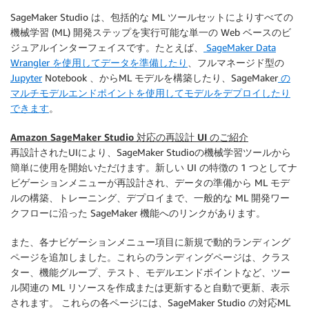
SageMaker Studio は、包括的な ML ツールセットによりすべての
機械学習 (ML) 開発ステップを実行可能な単一の Web ベースのビ
ジュアルインターフェイスです。たとえば、
SageMaker Data
Wrangler を使用してデータを準備したり
、フルマネージド型の
Jupyter
Notebook 、からML モデルを構築したり、SageMaker
の
マルチモデルエンドポイントを使用してモデルをデプロイしたり
できます
。
Amazon SageMaker Studio 対応の再設計 UI のご紹介
再設計されたUIにより、SageMaker Studioの機械学習ツールから
簡単に使用を開始いただけます。新しい UI の特徴の 1 つとしてナ
ビゲーションメニューが再設計され、データの準備から ML モデ
ルの構築、トレーニング、デプロイまで、一般的な ML 開発ワー
クフローに沿った SageMaker 機能へのリンクがあります。
また、各ナビゲーションメニュー項目に新規で動的ランディング
ページを追加しました。これらのランディングページは、クラス
ター、機能グループ、テスト、モデルエンドポイントなど、ツー
ル関連の ML リソースを作成または更新すると自動で更新、表示
されます。 これらの各ページには、SageMaker Studio の対応ML