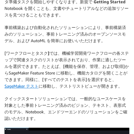
タ準備タスクを開始しやすくなります。新規で
Getting Started
Notebook を開くことも、文書やチュートリアルなどの追加リソー
スを見つけることもできます。
事前構築および自動化されたソリューションにより
、事前構築済
みのソリューション、事前トレーニング済みのオープンソースモ
デル、および AutoML を簡単にお使いいただけます。
[
ワークフローとタスク]では、
機械学習開発ワークフローの各ステ
ップで関連タスクのリストが表示されており、作業に適したツー
ルを選択できます。たとえば、[
機能を保存、管理、および取得
]か
らSageMaker Feature Store に移動し、機能カタログを開くことが
できます。同様に、[
すべてのテストを表示
]を選択すると、
SageMaker テスト
に移動し、テストリストビューが開きます。
クイックスタートソリューションでは、
一般的なユースケースを
対象とした事前トレーニング済みのビジョン、テキスト、表形式
のモデル、Notebook、エンドツーエンドのソリューションをご確
認いただけます。