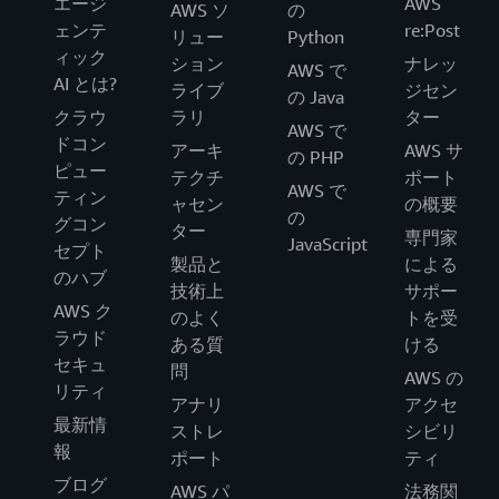
エージ
AWS
AWS ソ
の
ェンテ
re:Post
リュー
Python
ィック
ション
ナレッ
AWS で
AI とは?
ライブ
ジセン
の Java
クラウ
ラリ
ター
AWS で
ドコン
アーキ
AWS サ
の PHP
ピュー
テクチ
ポート
AWS で
ティン
ャセン
の概要
の
グコン
ター
専門家
JavaScript
セプト
製品と
による
のハブ
技術上
サポー
AWS ク
のよく
トを受
ラウド
ある質
ける
セキュ
問
AWS の
リティ
アナリ
アクセ
最新情
ストレ
シビリ
報
ポート
ティ
ブログ
AWS パ
法務関