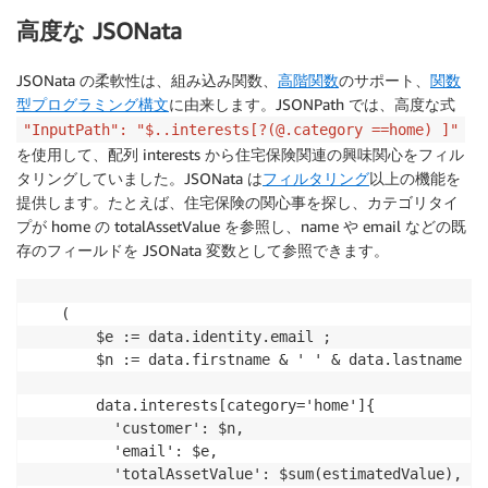
}
高度な JSONata
JSONata の柔軟性は、組み込み関数、
高階関数
のサポート、
関数
型プログラミング構文
に由来します。JSONPath では、高度な式
"InputPath": "$..interests[?(@.category ==home) ]"
を使用して、配列 interests から住宅保険関連の興味関心をフィル
タリングしていました。JSONata は
フィルタリング
以上の機能を
提供します。たとえば、住宅保険の関心事を探し、カテゴリタイ
プが home の totalAssetValue を参照し、name や email などの既
存のフィールドを JSONata 変数として参照できます。
(

    $e := data.identity.email ;

    $n := data.firstname & ' ' & data.lastname ;

    data.interests[category='home']{

      'customer': $n,

      'email': $e,

      'totalAssetValue': $sum(estimatedValue),
