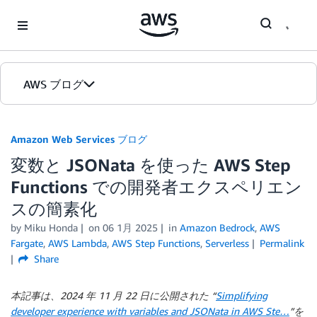
Skip to Main Content
AWS ブログ
ホーム
Amazon Web Services ブログ
変数と JSONata を使った AWS Step
カテゴリ
Functions での開発者エクスペリエン
エディション
スの簡素化
by
Miku Honda
on
06 1月 2025
in
Amazon Bedrock
,
AWS
Fargate
,
AWS Lambda
,
AWS Step Functions
,
Serverless
Permalink
Share
本記事は、2024 年 11 月 22 日に公開された “
Simplifying
developer experience with variables and JSONata in AWS Ste…
”を