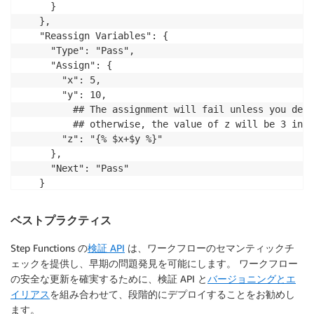
  }

},

"Reassign Variables": {

  "Type": "Pass",

  "Assign": {

    "x": 5,

    "y": 10,

      ## The assignment will fail unless you defi
      ## otherwise, the value of z will be 3 inst
    "z": "{% $x+$y %}"

  },

  "Next": "Pass"

}
ベストプラクティス
Step Functions の
検証 API
は、ワークフローのセマンティックチ
ェックを提供し、早期の問題発見を可能にします。 ワークフロー
の安全な更新を確実するために、検証 API と
バージョニングとエ
イリアス
を組み合わせて、段階的にデプロイすることをお勧めし
ます。