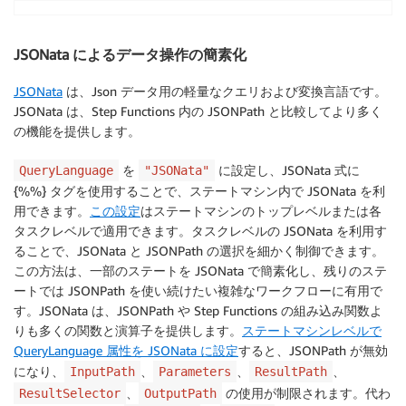
JSONata によるデータ操作の簡素化
JSONata
は、Json データ用の軽量なクエリおよび変換言語です。
JSONata は、Step Functions 内の JSONPath と比較してより多く
の機能を提供します。
を
に設定し、JSONata 式に
QueryLanguage
"JSONata"
{%%} タグを使用することで、ステートマシン内で JSONata を利
用できます。
この設定
はステートマシンのトップレベルまたは各
タスクレベルで適用できます。タスクレベルの JSONata を利用す
ることで、JSONata と JSONPath の選択を細かく制御できます。
この方法は、一部のステートを JSONata で簡素化し、残りのステ
ートでは JSONPath を使い続けたい複雑なワークフローに有用で
す。JSONata は、JSONPath や Step Functions の組み込み関数よ
りも多くの関数と演算子を提供します。
ステートマシンレベルで
QueryLanguage 属性を JSONata に設定
すると、JSONPath が無効
になり、
、
、
、
InputPath
Parameters
ResultPath
、
の使用が制限されます。代わ
ResultSelector
OutputPath