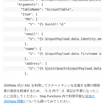
  "Arguments": {

    "TableName": "AccountTable",

    "Item": {

      "PK": {

        "S": "{% $uuid() %}"

      },

      "email": {

        "S": "{% $inputPayload.data.identity.emai
      },

      "name": {

        "S": "{% $inputPayload.data.firstname & '
      },

      "address": {

        "S": "{% $join($each($inputPayload.data.a
      },

      "timestamp": {

        "S": "{% $now() %}"

JSONata 式が ASL を利用してステートマシンを定義する際の開発
      }

者の負担を軽減するため、
内で
表記が不要になったこ
S.$
.$
    }

とに注目してください。Step Functions 内で利用可能な
追加の
  },

JSONata 関数
についても調べてみてください。
  "Next": "Interests"
