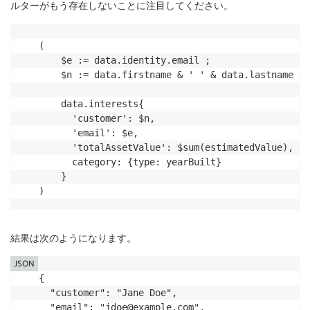
ルターがもう存在しないことに注目してください。
(

    $e := data.identity.email ;

    $n := data.firstname & ' ' & data.lastname ;

    data.interests{

      'customer': $n,

      'email': $e,

      'totalAssetValue': $sum(estimatedValue),

      category: {type: yearBuilt}

    }

結果は次のようになります。
JSON
{

  "customer": "Jane Doe",

  "email": "jdoe@example.com",
