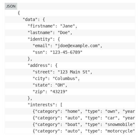
JSON
{

  "data": {

    "firstname": "Jane",

    "lastname": "Doe",

    "identity": {

      "email": "jdoe@example.com",

      "ssn": "123-45-6789"

    },

    "address": {

      "street": "123 Main St",

      "city": "Columbus",

      "state": "OH",

      "zip": "43219"

    },

    "interests": [ 

      {"category": "home", "type": "own", "yearBu
      {"category": "auto", "type": "car", "yearBu
      {"category": "boat", "type": "snowmobile", 
      {"category": "auto", "type": "motorcycle", 
      {"category": "auto", "type": "RV", "yearBui