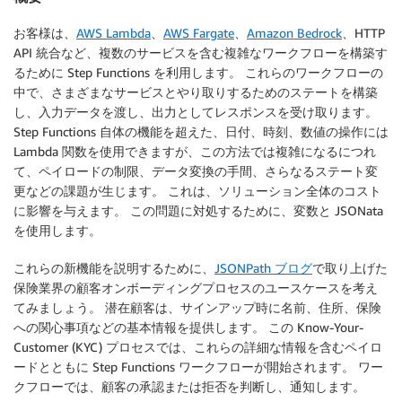
お客様は、
AWS Lambda
、
AWS Fargate
、
Amazon Bedrock
、HTTP
API 統合など、複数のサービスを含む複雑なワークフローを構築す
るために Step Functions を利用します。 これらのワークフローの
中で、さまざまなサービスとやり取りするためのステートを構築
し、入力データを渡し、出力としてレスポンスを受け取ります。
Step Functions 自体の機能を超えた、日付、時刻、数値の操作には
Lambda 関数を使用できますが、この方法では複雑になるにつれ
て、ペイロードの制限、データ変換の手間、さらなるステート変
更などの課題が生じます。 これは、ソリューション全体のコスト
に影響を与えます。 この問題に対処するために、変数と JSONata
を使用します。
これらの新機能を説明するために、
JSONPath ブログ
で取り上げた
保険業界の顧客オンボーディングプロセスのユースケースを考え
てみましょう。 潜在顧客は、サインアップ時に名前、住所、保険
への関心事項などの基本情報を提供します。 この Know-Your-
Customer (KYC) プロセスでは、これらの詳細な情報を含むペイロ
ードとともに Step Functions ワークフローが開始されます。 ワー
クフローでは、顧客の承認または拒否を判断し、通知します。