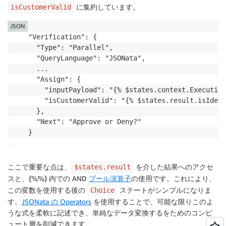
に集約しています。
isCustomerValid
JSON
"Verification": {

  "Type": "Parallel",

  "QueryLanguage": "JSONata",

  ...

  "Assign": {

    "inputPayload": "{% $states.context.Execution
    "isCustomerValid": "{% $states.result.isIdent
  },

  "Next": "Approve or Deny?"

}
ここで重要な点は、
を介した結果へのアクセ
$states.result
スと、{%%} 内での AND
ブール演算子
の使用です。これにより、
この変数を使用する後の
ステートがシンプルになりま
Choice
す。
JSONata の Operators
を使用することで、可能な限りこのよ
うな式を柔軟に記述でき、単純なデータ変換するをためのコンピ
ュート層を削減できます。