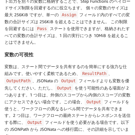
ト出力を別々の変数に格納することで、Step Functions のペイロー
ドサイズ制限を回避するのに役立ちます。 個々の変数のサイズは
最大 256KiB ですが、単一の
フィールド内のすべての変
Assign
数の合計サイズは 256KiB を超えることはできません。 この制限
を回避するには
ステートを使用できますが、格納されたす
Pass
べての変数の合計サイズは、1 回の実行につき 10MiB を超えるこ
とはできません。
変数の可視性
変数は、ステート間でデータを共有するのを簡単にする強力な仕
組みです。使いやすく柔軟であるため、
、
ResultPath
、JSONata の
フィールドよりも変数を優
OutputPath
Output
先してください。ただし、
を使う可能性のある場面が 2
Output
つあります。1 つ目は、外側のスコープから内側のスコープの変数
にアクセスできない場合です。この場合、
フィールドを
Output
使うと、ワークフローの異なるレベル間でデータを共有できま
す。2 つ目は、ワークフローの最終ステートからレスポンスを送信
する際に、
フィールドを使う必要がある場合です。以下
Output
の JSONPath から JSONata への移行図に、その詳細を示していま