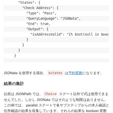
  "States": {

    "Check Address": {

      "Type": "Pass",

      "QueryLanguage": "JSONata",

      "End": true,

      "Output": {

        "isAddressValid": "{% $not(null in $each(
      }

    }

  }

}
JSONata を使用する場合、
は
予約変数
になります。
$states
結果の集計
以前は JSONPath では、
ステート以外で式は使用できま
Choice
せんでした。しかし JSONata ではそのような制限はありません。
この例では、 parallel ステートで各サブステップからの本人確認と
住所確認の結果を収集しています。それらの結果を boolean 変数