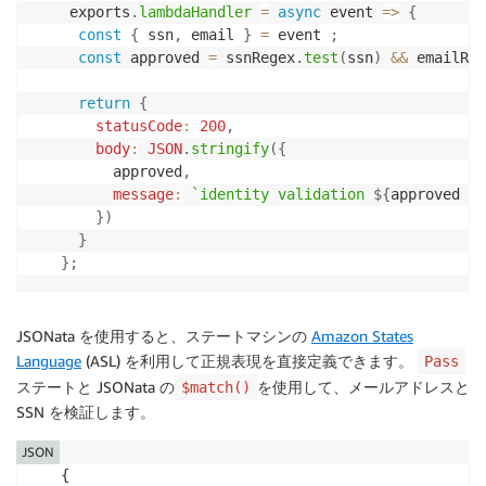
 exports
.
lambdaHandler
=
async
event
=>
{
const
{
 ssn
,
 email 
}
=
 event 
;
const
 approved 
=
 ssnRegex
.
test
(
ssn
)
&&
 emailReg
return
{
statusCode
:
200
,
body
:
JSON
.
stringify
(
{
      approved
,
message
:
`
identity validation 
${
approved 
?
}
)
}
}
;
JSONata を使用すると、ステートマシンの
Amazon States
Language
(ASL) を利用して正規表現を直接定義できます。
Pass
ステートと JSONata の
を使用して、メールアドレスと
$match()
SSN を検証します。
JSON
{
