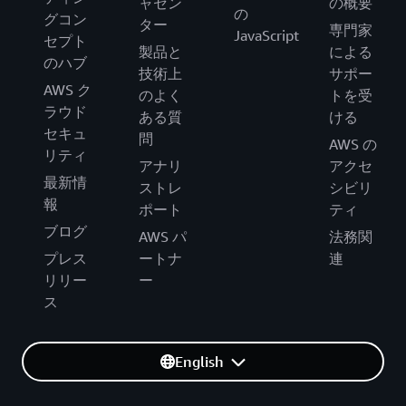
ャセン
の概要
の
グコン
ター
専門家
JavaScript
セプト
製品と
による
のハブ
技術上
サポー
AWS ク
のよく
トを受
ラウド
ある質
ける
セキュ
問
AWS の
リティ
アナリ
アクセ
最新情
ストレ
シビリ
報
ポート
ティ
ブログ
AWS パ
法務関
プレス
ートナ
連
リリー
ー
ス
English