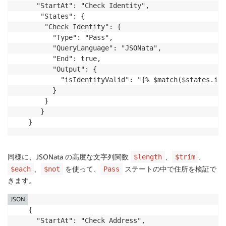
  "StartAt": "Check Identity",

   "States": {

    "Check Identity": {

      "Type": "Pass",

      "QueryLanguage": "JSONata",

      "End": true,

      "Output": {

        "isIdentityValid": "{% $match($states.inp
      }

    }

   }

}
同様に、JSONata の高度な文字列関数
、
、
$length
$trim
、
を使って、
ステートの中で住所を検証で
$each
$not
Pass
きます。
JSON
{

  "StartAt": "Check Address",
