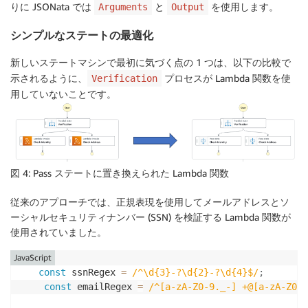
りに JSONata では
と
を使用します。
Arguments
Output
シンプルなステートの最適化
新しいステートマシンで最初に気づく点の 1 つは、以下の比較で
示されるように、
プロセスが Lambda 関数を使
Verification
用していないことです。
図 4: Pass ステートに置き換えられた Lambda 関数
従来のアプローチでは、正規表現を使用してメールアドレスとソ
ーシャルセキュリティナンバー (SSN) を検証する Lambda 関数が
使用されていました。
JavaScript
const
 ssnRegex 
=
/
^\d{3}-?\d{2}-?\d{4}$
/
;
const
 emailRegex 
=
/
^[a-zA-Z0-9._-] +@[a-zA-Z0-9