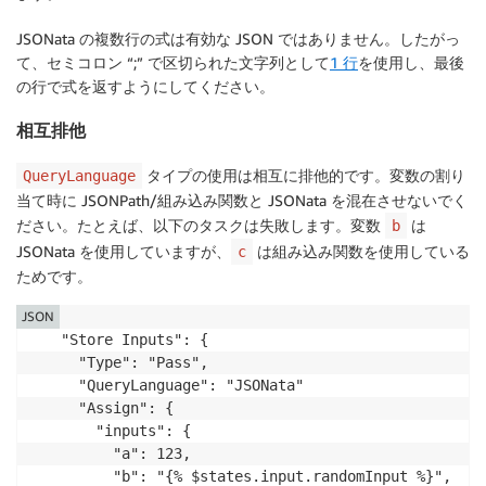
JSONata の複数行の式は有効な JSON ではありません。したがっ
て、セミコロン “;” で区切られた文字列として
1 行
を使用し、最後
の行で式を返すようにしてください。
相互排他
タイプの使用は相互に排他的です。変数の割り
QueryLanguage
当て時に JSONPath/組み込み関数と JSONata を混在させないでく
ださい。たとえば、以下のタスクは失敗します。変数
は
b
JSONata を使用していますが、
は組み込み関数を使用している
c
ためです。
JSON
"Store Inputs": {

  "Type": "Pass",

  "QueryLanguage": "JSONata"

  "Assign": {

    "inputs": {

      "a": 123,

      "b": "{% $states.input.randomInput %}",
