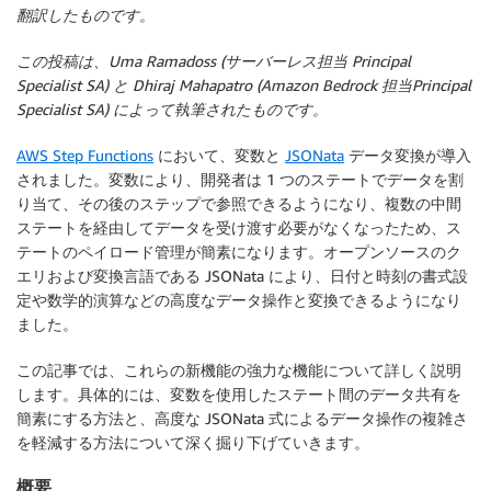
翻訳したものです。
この投稿は、Uma Ramadoss (サーバーレス担当 Principal
Specialist SA) と
Dhiraj Mahapatro (
Amazon Bedrock 担当
Principal
Specialist SA)
によって執筆されたものです。
AWS Step Functions
において、変数と
JSONata
データ変換が導入
されました。変数により、開発者は 1 つのステートでデータを割
り当て、その後のステップで参照できるようになり、複数の中間
ステートを経由してデータを受け渡す必要がなくなったため、ス
テートのペイロード管理が簡素になります。オープンソースのク
エリおよび変換言語である JSONata により、日付と時刻の書式設
定や数学的演算などの高度なデータ操作と変換できるようになり
ました。
この記事では、これらの新機能の強力な機能について詳しく説明
します。具体的には、変数を使用したステート間のデータ共有を
簡素にする方法と、高度な JSONata 式によるデータ操作の複雑さ
を軽減する方法について深く掘り下げていきます。
概要