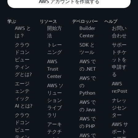
AWS アカウントを作成する
学ぶ
リソース
デベロッパー
ヘルプ
AWS と
開始方
Builder
お問い
は？
法
Center
合わせ
クラウ
トレー
SDK と
サポー
ドコン
ニング
ツール
トチケ
ピュー
ットを
AWS
AWS で
ティン
申請す
Trust
の .NET
グとは?
る
Center
AWS で
エージ
AWS
AWS ソ
の
ェンテ
re:Post
リュー
Python
ィック
ション
ナレッ
AWS で
AI とは?
ライブ
ジセン
の Java
クラウ
ラリ
ター
AWS で
ドコン
アーキ
AWS サ
の PHP
ピュー
テクチ
ポート
AWS で
ティン