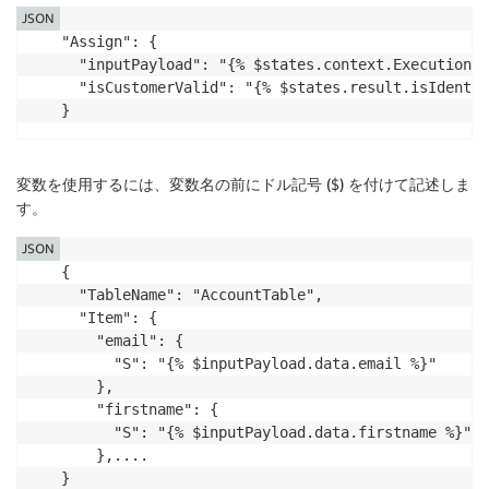
JSON
"Assign": {

  "inputPayload": "{% $states.context.Execution.I
  "isCustomerValid": "{% $states.result.isIdentit
}
変数を使用するには、変数名の前にドル記号 ($) を付けて記述しま
す。
JSON
{

  "TableName": "AccountTable",

  "Item": {

    "email": {

      "S": "{% $inputPayload.data.email %}"

    },

    "firstname": {

      "S": "{% $inputPayload.data.firstname %}"

    },....

}