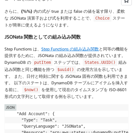
さらに、
{%%}
内の式が true または false の値を返す限り、柔軟
な JSONata 演算子および式を利用することで、
ステー
Choice
トが簡単に使えるようになります。
JSONata 関数としての組み込み関数
Step Functions は、
Step Functions の組み込み関数
と同等の機能を
提供するために、JSONata の組み込み関数が提供されています。
DynamoDB の
ステップでは、
組み
putItem
States.UUID()
込み関数と同じ機能を持つ
の使用方法を示していま
$uuid()
す。 また、日付と時刻に関する JSONata 固有の関数も利用できま
す。 以下のステートは、DynamoDB テーブルにアイテムを挿入す
る前に、
を使用して現在のタイムスタンプを ISO-8601
$now()
形式の文字列として取得する例を示しています。
JSON
"Add Account": {

  "Type": "Task",

  "QueryLanguage": "JSONata",

  "Resource": "arn:aws:states:::dynamodb:putItem"