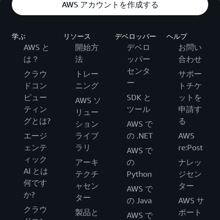
AWS アカウントを作成する
学ぶ
リソース
デベロッパー
ヘルプ
AWS と
開始方
デベロ
お問い
は？
法
ッパー
合わせ
センタ
クラウ
トレー
サポー
ー
ドコン
ニング
トチケ
ピュー
SDK と
ットを
AWS ソ
ティン
ツール
申請す
リュー
グとは?
る
ション
AWS で
エージ
ライブ
の .NET
AWS
ェンテ
ラリ
re:Post
AWS で
ィック
アーキ
の
ナレッ
AI とは
テクチ
Python
ジセン
何です
ャセン
ター
AWS で
か?
ター
の Java
AWS サ
クラウ
製品と
ポート
AWS で