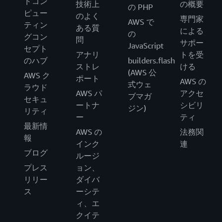
ドコン
技術上
の概要
の PHP
ピュー
のよく
専門家
AWS で
ティン
ある質
による
の
グコン
問
サポー
JavaScript
セプト
アナリ
トを受
のハブ
builders.flash
ストレ
ける
(AWS 公
AWS ク
ポート
AWS の
式ウェ
ラウド
AWS パ
アクセ
ブマガ
セキュ
ートナ
シビリ
ジン)
リティ
ー
ティ
最新情
AWS の
法務関
報
インク
連
ブログ
ルージ
プレス
ョン、
リリー
ダイバ
ス
ーシテ
ィ、エ
クイテ