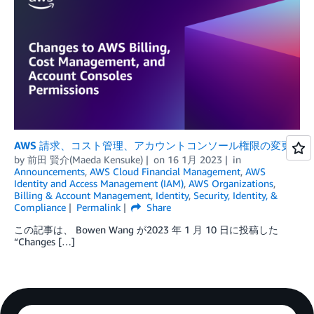
AWS 請求、コスト管理、アカウントコンソール権限の変更
by
前田 賢介(Maeda Kensuke)
on
16 1月 2023
in
Announcements
,
AWS Cloud Financial Management
,
AWS
Identity and Access Management (IAM)
,
AWS Organizations
,
Billing & Account Management
,
Identity
,
Security, Identity, &
Compliance
Permalink
Share
この記事は、 Bowen Wang が2023 年 1 月 10 日に投稿した
“Changes […]