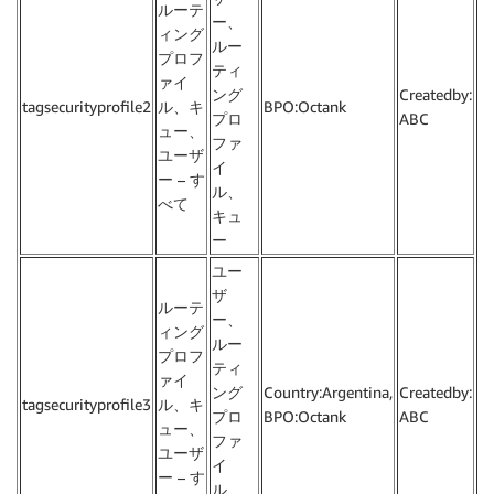
ルーテ
ー、
ィング
ルー
プロフ
ティ
ァイ
ング
Createdby:
tagsecurityprofile2
ル、キ
BPO:Octank
プロ
ABC
ュー、
ファ
ユーザ
イ
ー – す
ル、
べて
キュ
ー
ユー
ザ
ルーテ
ー、
ィング
ルー
プロフ
ティ
ァイ
ング
Country:Argentina,
Createdby:
tagsecurityprofile3
ル、キ
プロ
BPO:Octank
ABC
ュー、
ファ
ユーザ
イ
ー – す
ル、