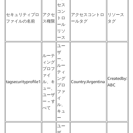
セス
コン
セキュリティプロ
アクセ
アクセスコントロ
リソース
トロ
ファイルの名前
ス権限
ールタグ
タグ
ール
リソ
ース
ユー
ザ
ルーテ
ー、
ィング
ルー
プロフ
ティ
ァイ
ング
Createdby:
tagsecurityprofile1
ル、キ
Country:Argentina
プロ
ABC
ュー、
ファ
ユーザ
イ
ー – す
ル、
べて
キュ
ー
ユー
ザ