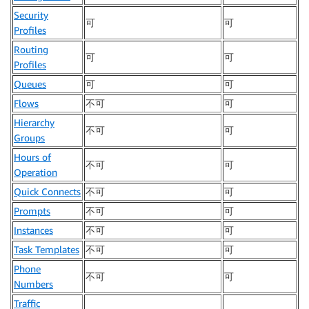
Security
可
可
Profiles
Routing
可
可
Profiles
Queues
可
可
Flows
不可
可
Hierarchy
不可
可
Groups
Hours of
不可
可
Operation
Quick Connects
不可
可
Prompts
不可
可
Instances
不可
可
Task Templates
不可
可
Phone
不可
可
Numbers
Traffic