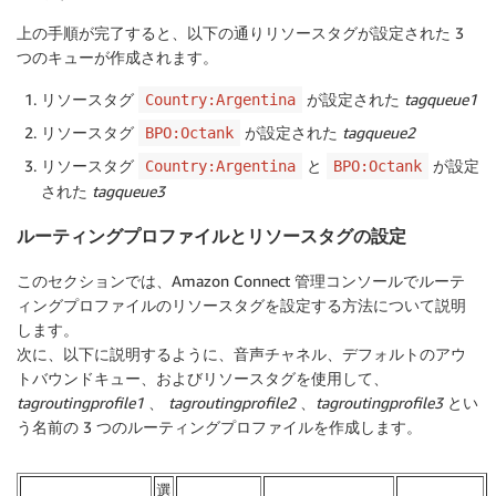
上の手順が完了すると、以下の通りリソースタグが設定された 3
つのキューが作成されます。
リソースタグ
が設定された
tagqueue1
Country:Argentina
リソースタグ
が設定された
tagqueue2
BPO:Octank
リソースタグ
と
が設定
Country:Argentina
BPO:Octank
された
tagqueue3
ルーティングプロファイルとリソースタグの設定
このセクションでは、Amazon Connect 管理コンソールでルーテ
ィングプロファイルのリソースタグを設定する方法について説明
します。
次に、以下に説明するように、
音声チャネル
、
デフォルトのアウ
トバウンドキュー
、およびリソース
タグ
を使用して、
tagroutingprofile1
、
tagroutingprofile2
、
tagroutingprofile3
とい
う名前の 3 つのルーティングプロファイルを作成します。
選