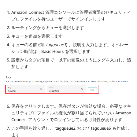
Amazon Connect 管理コンソールに管理者権限のセキュリティ
プロファイルを持つユーザーでサインインします
ルーティング
から
キュー
を選択します
キューを追加
を選択します
キューの
名前
(例:
tagqueue1
) 、
説明
を入力します。
オペレー
ション時間
は、Basic Hours を選択します
設定
から
タグ
の項目で、以下の画像のようにタグを入力し、
追
加
します
保存をクリックします。保存ボタンが無効な場合、必要なセキ
ュリティプロファイルの権限が割り当てられていない Amazon
Connect アカウントでログインしている可能性があります
この手順を繰り返し、 tagqueue2 および tagqueue3 も作成し
ます