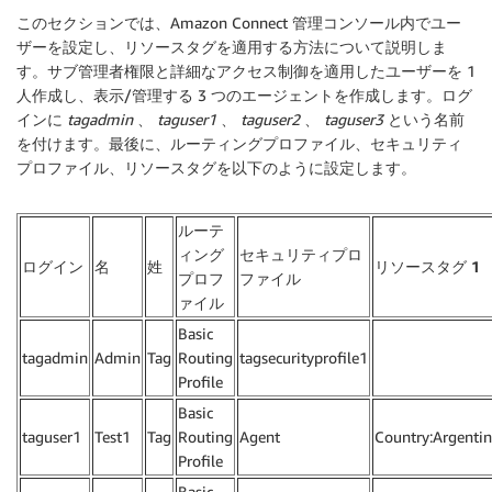
このセクションでは、Amazon Connect 管理コンソール内でユー
ザーを設定し、リソースタグを適用する方法について説明しま
す。サブ管理者権限と詳細なアクセス制御を適用したユーザーを 1
人作成し、表示/管理する 3 つのエージェントを作成します。ログ
インに
tagadmin
、
taguser1
、
taguser2
、
taguser3
という名前
を付けます。最後に、ルーティングプロファイル、セキュリティ
プロファイル、リソースタグを以下のように設定します。
ルーテ
ィング
セキュリティプロ
ログイン
名
姓
リソースタグ 1
プロフ
ファイル
ァイル
Basic
tagadmin
Admin
Tag
Routing
tagsecurityprofile1
Profile
Basic
taguser1
Test1
Tag
Routing
Agent
Country:Argenti
Profile
Basic