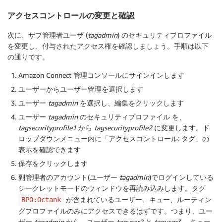
アクセスコントロールの変更と確認
次に、サブ管理者ユーザ (
tagadmin
) のセキュリティプロファイル
を変更し、付与されたアクセス権を確認しましょう。手順は以下
の通りです。
Amazon Connect 管理コンソールにサインインします
ユーザー
から
ユーザー管理
を選択します
ユーザー
tagadmin
を選択し、
編集
をクリックします
ユーザー
tagadmin
のセキュリティプロファイル を、
tagsecurityprofile1
から
tagsecurityprofile2
に変更します。ド
ロップダウンメニュー内に「アクセスコントロール: タグ」の
表示を確認できます
保存
をクリックします
副管理者のアカウント(ユーザー
tagadmin
)でログインしている
シークレットモードのウィンドウを再読み込みします。タグ
が含まれているユーザー、キュー、ルーティン
BPO:Octank
グプロファイルのみにアクセスできるはずです。つまり、ユー
ザー
tagadmin
から、ユーザー
taguser2
と
taguser3
、キュー