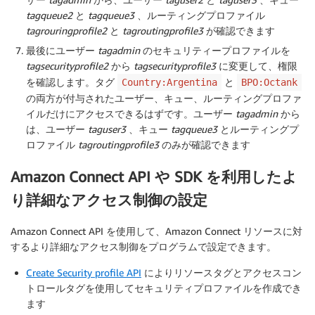
tagqueue2
と
tagqueue3
、ルーティングプロファイル
tagrouringprofile2
と
tagroutingprofile3
が確認できます
最後にユーザー
tagadmin
のセキュリティープロファイルを
tagsecurityprofile2
から
tagsecurityprofile3
に変更して、権限
を確認します。タグ
と
Country:Argentina
BPO:Octank
の両方が付与されたユーザー、キュー、ルーティングプロファ
イルだけにアクセスできるはずです。ユーザー
tagadmin
から
は、ユーザー
taguser3
、キュー
tagqueue3
とルーティングプ
ロファイル
tagroutingprofile3
のみが確認できます
Amazon Connect API や SDK を利用したよ
り詳細なアクセス制御の設定
Amazon Connect API を使用して、Amazon Connect リソースに対
するより詳細なアクセス制御をプログラムで設定できます。
Create Security profile API
によりリソースタグとアクセスコン
トロールタグを使用してセキュリティプロファイルを作成でき
ます