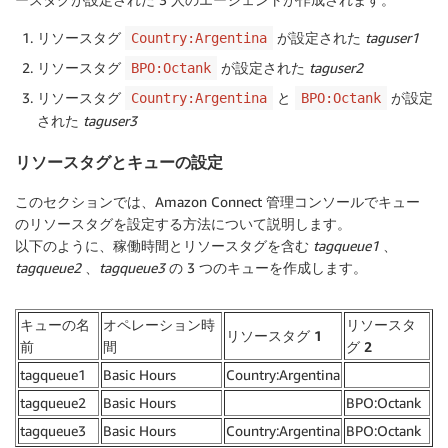
リソースタグ
が設定された
taguser1
Country:Argentina
リソースタグ
が設定された
taguser2
BPO:Octank
リソースタグ
と
が設定
Country:Argentina
BPO:Octank
された
taguser3
リソースタグとキューの設定
このセクションでは、Amazon Connect 管理コンソールでキュー
のリソースタグを設定する方法について説明します。
以下のように、稼働時間とリソースタグを含む
tagqueue1
、
tagqueue2
、
tagqueue3
の 3 つのキューを作成します。
キューの名
オペレーション時
リソースタ
リソースタグ 1
前
間
グ 2
tagqueue1
Basic Hours
Country:Argentina
tagqueue2
Basic Hours
BPO:Octank
tagqueue3
Basic Hours
Country:Argentina
BPO:Octank