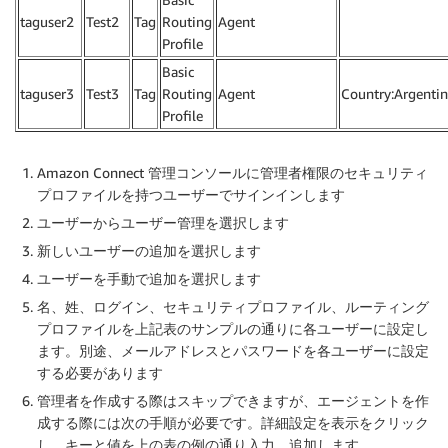
taguser2
Test2
Tag
Routing
Agent
Profile
Basic
taguser3
Test3
Tag
Routing
Agent
Country:Argenti
Profile
Amazon Connect 管理コンソールに管理者権限のセキュリティ
プロファイルを持つユーザーでサインインします
ユーザー
から
ユーザー管理
を選択します
新しいユーザーの追加
を選択します
ユーザーを手動で追加
を選択します
名
、
姓
、
ログイン
、
セキュリティプロファイル
、
ルーティング
プロファイル
を上記表のサンプルの通りに各ユーザーに設定し
ます。別途、メールアドレスとパスワードを各ユーザーに設定
する必要があります
管理者を作成する際はスキップできますが、エージェントを作
成する際には次の手順が必要です。
詳細設定を表示
をクリック
し、キーと値を上の表の例の通り入力、
追加
します