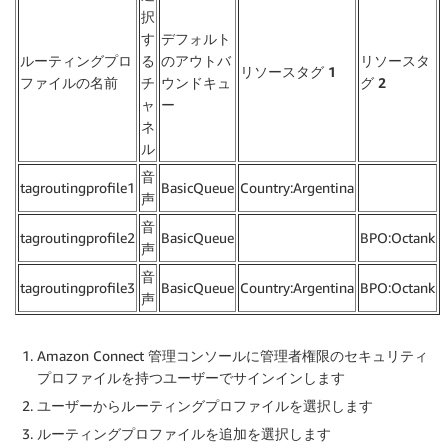
択
す
デフォルト
ルーティングプロ
る
のアウトバ
リソースタ
リソースタグ 1
ファイルの名前
チ
ウンドキュ
グ 2
ャ
ー
ネ
ル
音
tagroutingprofile1
BasicQueue
Country:Argentina
声
音
tagroutingprofile2
BasicQueue
BPO:Octank
声
音
tagroutingprofile3
BasicQueue
Country:Argentina
BPO:Octank
声
Amazon Connect 管理コンソールに管理者権限のセキュリティ
プロファイルを持つユーザーでサインインします
ユーザー
から
ルーティングプロファイル
を選択します
ルーティングプロファイルを追加
を選択します