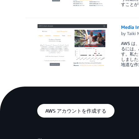
すことが
Media
by
Taiki
AWS 
るには、A
す。私た
しました。
地道な作
AWS アカウントを作成する