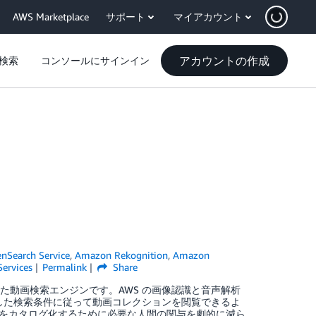
AWS Marketplace
サポート
マイアカウント
アカウントの作成
検索
コンソールにサインイン
Search Service
,
Amazon Rekognition
,
Amazon
ervices
Permalink
Share
動化された動画検索エンジンです。AWS の画像認識と音声解析
定した検索条件に従って動画コレクションを閲覧できるよ
をカタログ化するために必要な人間の関与を劇的に減ら