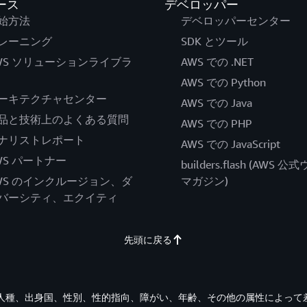
ース
デベロッパー
始方法
デベロッパーセンター
レーニング
SDK とツール
WS ソリューションライブラ
AWS での .NET
AWS での Python
ーキテクチャセンター
AWS での Java
品と技術上のよくある質問
AWS での PHP
ナリストレポート
AWS での JavaScript
WS パートナー
builders.flash (AWS 
WS のインクルージョン、ダ
マガジン)
バーシティ、エクイティ
先頭に戻る
す。人種、出身国、性別、性的指向、障がい、年齢、その他の属性によって