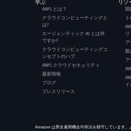
学ぶ
リソ
AWS とは？
開
クラウドコンピューティングと
ト
は?
A
エージェンティック AI とは何
リ
ですか?
ア
クラウドコンピューティングコ
製
ンセプトのハブ
ア
AWS クラウドセキュリティ
A
最新情報
A
ブログ
イ
プレスリリース
Amazon は男女雇用機会均等法を順守していま