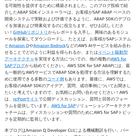
る可能性を提供するために構築されました。このブログ投稿で紹
介したABAP SDKインストーラーは、お客様がSAP ABAP ベースの
開発システムで実験および評価できるように、ABAP SDKのデプロ
イを加速および簡素化するのに役立ちます。ぜひお試しくださ
い！
GitHubリポジトリ
からレポートを入手し、興味のあるモジュ
ールを探索してダウンロードし、たとえば、お客様がSAPシステム
と
Amazon Q
や
Amazon Bedrock
などのAWS AIサービスを組み合わ
せることでどのように利益を得られるか、または
イベント駆動型
アーキテクチャ
を実現する方法についての、他の複数の
AWS for
SAPブログ
から始めてください。AWS SDK for SAP ABAPには、最
も一般的なAWSサービスでABAP SDKを処理する方法を理解するた
めに使用できる多数の
コード例
もあります。最後に、AWSでは、
お客様のABAP SDKのアイデア、質問、成功事例についてお聞きし
たいと考えていますので、お気軽にお問い合わせください！AWS
は、
re:Postサイト
で公開ディスカッション、質問と回答のフォー
ラムを提供しています。
AWS for SAP
ソリューションアーキテクチ
ャチームは、ディスカッションや質問のためにAWS for SAPトピッ
クを定期的に監視しています。
本ブログはAmazon Q Developer CLIによる機械翻訳を行い、パー