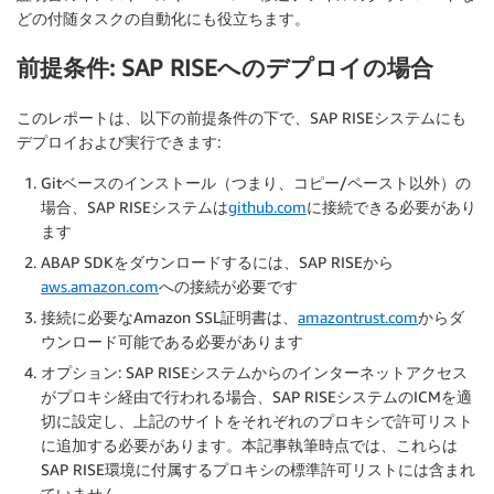
どの付随タスクの自動化にも役立ちます。
前提条件: SAP RISEへのデプロイの場合
このレポートは、以下の前提条件の下で、SAP RISEシステムにも
デプロイおよび実行できます:
Gitベースのインストール（つまり、コピー/ペースト以外）の
場合、SAP RISEシステムは
github.com
に接続できる必要があり
ます
ABAP SDKをダウンロードするには、SAP RISEから
aws.amazon.com
への接続が必要です
接続に必要なAmazon SSL証明書は、
amazontrust.com
からダ
ウンロード可能である必要があります
オプション
: SAP RISEシステムからのインターネットアクセス
がプロキシ経由で行われる場合、SAP RISEシステムのICMを適
切に設定し、上記のサイトをそれぞれのプロキシで許可リスト
に追加する必要があります。本記事執筆時点では、これらは
SAP RISE環境に付属するプロキシの標準許可リストには含まれ
ていません。