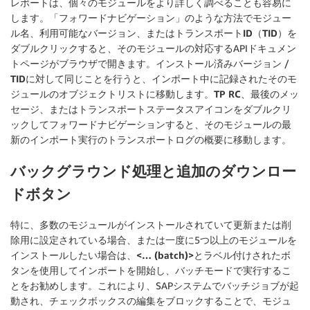
レポートは、個々のモジュールをより詳しく調べることも容易に
します。「フォワードナビゲーション」のような方法で
モジュー
ル名
、
利用可能なバージョン
、または
トランスポートID（TID）
を
ダブルクリックすると、そのモジュールの対応するAPIドキュメン
トページがブラウザで開きます。
インストール済みバージョン
/
TID
に対して同じことを行うと、インポート中に記録されたそのモ
ジュールのオブジェクトリストに移動します。
TP RC
、
最後のメッ
セージ
、または
トランスポートステータスアイコン
をダブルクリ
ックしてフォワードナビゲーションすると、そのモジュールの最
新のインポート実行のトランスポートログの概要に移動します。
バックグラウンド処理と追加のダウンロー
ドボタン
特に、多数のモジュールがインストールされていて更新または削
除用に設定されている場合、または一度に5つ以上のモジュールを
インストールしたい場合は、
<… (batch)>
とラベル付けされたボ
タンを使用してインポートを開始し、バッチモードで実行するこ
とをお勧めします。これにより、SAPシステムでバッチジョブが起
動され、チェックボックスの編集をブロックすることで、モジュ