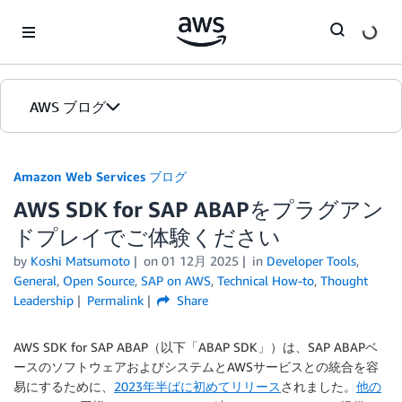
Skip to Main Content
AWS ブログ
ホーム
Amazon Web Services ブログ
AWS SDK for SAP ABAPをプラグアン
カテゴリ
ドプレイでご体験ください
エディション
by
Koshi Matsumoto
on
01 12月 2025
in
Developer Tools
,
General
,
Open Source
,
SAP on AWS
,
Technical How-to
,
Thought
Leadership
Permalink
Share
AWS SDK for SAP ABAP（以下「ABAP SDK」）は、SAP ABAPベ
ースのソフトウェアおよびシステムとAWSサービスとの統合を容
易にするために、
2023年半ばに初めてリリース
されました。
他の