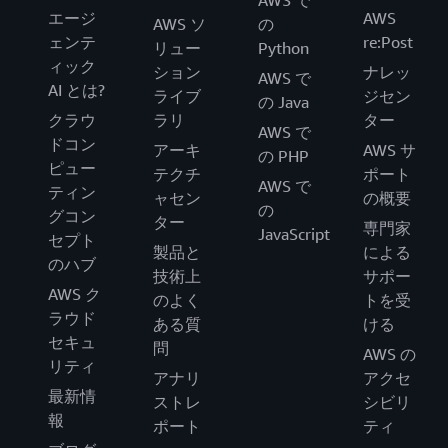
AWS で
エージ
AWS
AWS ソ
の
ェンテ
re:Post
リュー
Python
ィック
ション
ナレッ
AWS で
AI とは?
ライブ
ジセン
の Java
クラウ
ラリ
ター
AWS で
ドコン
アーキ
AWS サ
の PHP
ピュー
テクチ
ポート
AWS で
ティン
ャセン
の概要
の
グコン
ター
専門家
JavaScript
セプト
製品と
による
のハブ
技術上
サポー
AWS ク
のよく
トを受
ラウド
ある質
ける
セキュ
問
AWS の
リティ
アナリ
アクセ
最新情
ストレ
シビリ
報
ポート
ティ