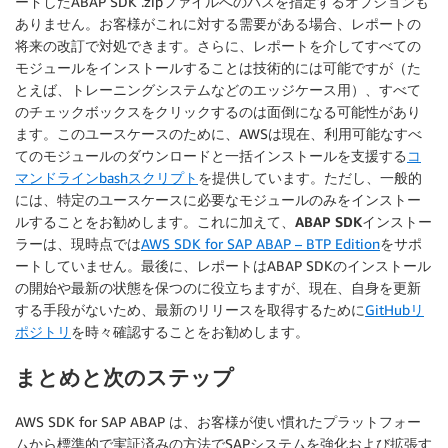
ードしたABAP SDK .zipファイルへのパスを指定するオプションも
ありません。お客様がこれに対する需要がある場合、レポートの
将来の改訂で対処できます。さらに、レポートを介してすべての
モジュールをインストールすることは技術的には可能ですが（た
とえば、トレーニングシステムなどのエッジケース用）、すべて
のチェックボックスをクリックするのは面倒になる可能性があり
ます。このユースケースのために、AWSは現在、利用可能なすべ
てのモジュールのダウンロードと一括インストールを支援する
コ
マンドラインbashスクリプト
を提供しています。ただし、一般的
には、特定のユースケースに必要なモジュールのみをインストー
ルすることをお勧めします。これに加えて、
ABAP SDKインストー
ラー
は、現時点では
AWS SDK for SAP ABAP – BTP Edition
をサポ
ートしていません。最後に、レポートはABAP SDKのインストール
の開始や最新の状態を保つのに役立ちますが、現在、自身を更新
する手段がないため、最新のリリースを取得するために
GitHubリ
ポジトリ
を時々確認することをお勧めします。
まとめと次のステップ
AWS SDK for SAP ABAP は、お客様が使い慣れたプラットフォー
ムから標準的で実証済みの方法でSAPシステムを強化および拡張す