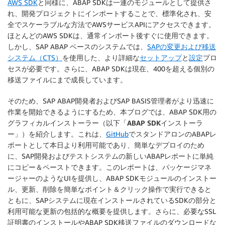
AWS SDK
と同様に、ABAP SDKは一連のモジュールとして提供さ
れ、開発プロジェクトにインポートすることで、標準化され、安
全でスケーラブルな方法でAWSサービスAPIにアクセスできます。
ほとんどのAWS SDKは、通常インポート後すぐに使用できます。
しかし、SAP ABAP ベースのシステムでは、
SAPの変更および移送
システム（CTS）
を使用した、より詳細な
セットアップ
と
設定
プロ
セスが必要です。さらに、ABAP SDKは現在、400を超える個別の
移送ファイルにまで成長しています。
そのため、SAP ABAP開発者およびSAP BASIS管理者がより迅速に
作業を開始できるようにするため、本ブログでは、ABAP SDK用の
グラフィカルインストーラー（以下「
ABAP SDKインストーラ
ー
」）を紹介します。これは、
GitHub
でスタンドアロンのABAPレ
ポートとして本日より利用可能であり、簡単なデプロイのため
に、SAP開発およびテストシステムの新しいABAPレポートに単純
にコピー＆ペーストできます。このレポートは、パッケージマネ
ージャーのようなUIを提供し、ABAP SDKモジュールのインストー
ル、更新、削除を簡単なポイント＆クリック操作で実行できると
ともに、SAPシステムに現在インストールされているSDKの部分と
利用可能な更新の包括的な概要を提供します。さらに、必要なSSL
証明書のインストールやABAP SDK移送ファイルのダウンロードな