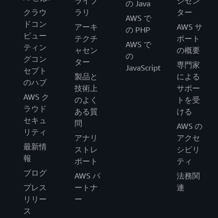
ライブ
ジセン
の Java
クラウ
ラリ
ター
AWS で
ドコン
アーキ
AWS サ
の PHP
ピュー
テクチ
ポート
AWS で
ティン
ャセン
の概要
の
グコン
ター
専門家
JavaScript
セプト
製品と
による
のハブ
技術上
サポー
AWS ク
のよく
トを受
ラウド
ある質
ける
セキュ
問
AWS の
リティ
アナリ
アクセ
最新情
ストレ
シビリ
報
ポート
ティ
ブログ
AWS パ
法務関
プレス
ートナ
連
リリー
ー
ス