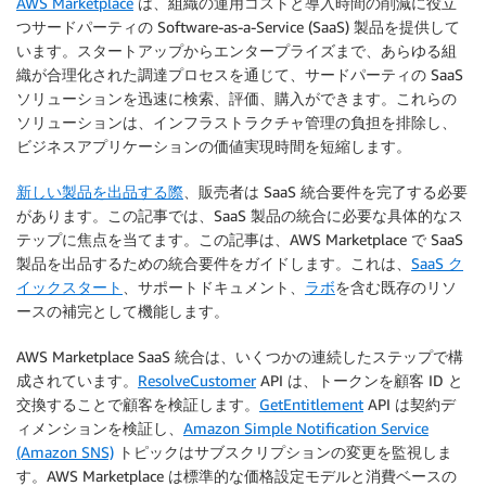
AWS Marketplace
は、組織の運用コストと導入時間の削減に役立
つサードパーティの Software-as-a-Service (SaaS) 製品を提供して
います。スタートアップからエンタープライズまで、あらゆる組
織が合理化された調達プロセスを通じて、サードパーティの SaaS
ソリューションを迅速に検索、評価、購入ができます。これらの
ソリューションは、インフラストラクチャ管理の負担を排除し、
ビジネスアプリケーションの価値実現時間を短縮します。
新しい製品を出品する際
、販売者は SaaS 統合要件を完了する必要
があります。この記事では、SaaS 製品の統合に必要な具体的なス
テップに焦点を当てます。この記事は、AWS Marketplace で SaaS
製品を出品するための統合要件をガイドします。これは、
SaaS ク
イックスタート
、サポートドキュメント、
ラボ
を含む既存のリソ
ースの補完として機能します。
AWS Marketplace SaaS 統合は、いくつかの連続したステップで構
成されています。
ResolveCustomer
API は、トークンを顧客 ID と
交換することで顧客を検証します。
GetEntitlement
API は契約デ
ィメンションを検証し、
Amazon Simple Notification Service
(Amazon SNS)
トピックはサブスクリプションの変更を監視しま
す。AWS Marketplace は標準的な価格設定モデルと消費ベースの