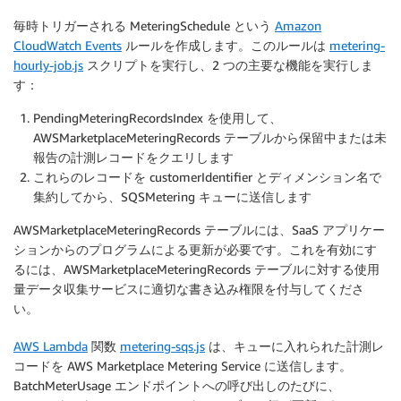
毎時トリガーされる MeteringSchedule という
Amazon
CloudWatch Events
ルールを作成します。このルールは
metering-
hourly-job.js
スクリプトを実行し、2 つの主要な機能を実行しま
す：
PendingMeteringRecordsIndex を使用して、
AWSMarketplaceMeteringRecords テーブルから保留中または未
報告の計測レコードをクエリします
これらのレコードを customerIdentifier とディメンション名で
集約してから、SQSMetering キューに送信します
AWSMarketplaceMeteringRecords テーブルには、SaaS アプリケー
ションからのプログラムによる更新が必要です。これを有効にす
るには、AWSMarketplaceMeteringRecords テーブルに対する使用
量データ収集サービスに適切な書き込み権限を付与してくださ
い。
AWS Lambda
関数
metering-sqs.js
は、キューに入れられた計測レ
コードを AWS Marketplace Metering Service に送信します。
BatchMeterUsage エンドポイントへの呼び出しのたびに、