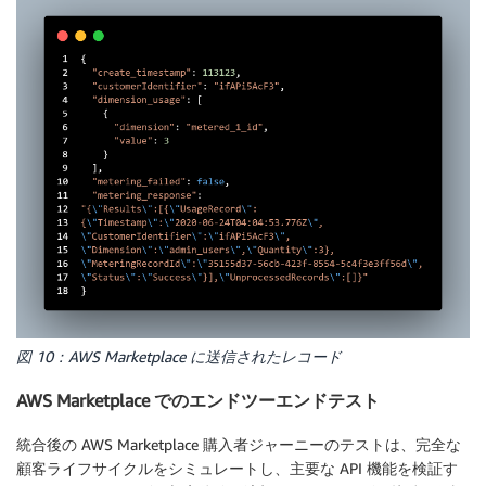
図 10：AWS Marketplace に送信されたレコード
AWS Marketplace でのエンドツーエンドテスト
統合後の AWS Marketplace 購入者ジャーニーのテストは、完全な
顧客ライフサイクルをシミュレートし、主要な API 機能を検証す