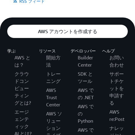
RSS フィード
AWS アカウントを作成する
学ぶ
リソース
デベロッパー
ヘルプ
AWS と
開始方
Builder
お問い
は？
法
Center
合わせ
クラウ
トレー
SDK と
サポー
ドコン
ニング
ツール
トチケ
ピュー
ットを
AWS
AWS で
ティン
申請す
Trust
の .NET
グとは?
る
Center
AWS で
エージ
AWS
AWS ソ
の
ェンテ
re:Post
リュー
Python
ィック
ション
ナレッ
AWS で
AI とは?