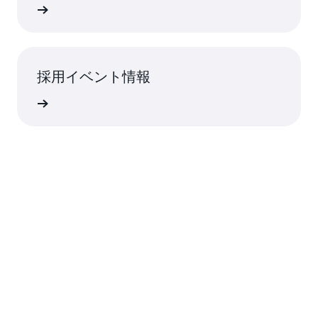
rn More
採用イベント情報
rn More