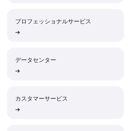
プロフェッショナルサービス
rn More
データセンター
rn More
カスタマーサービス
rn More