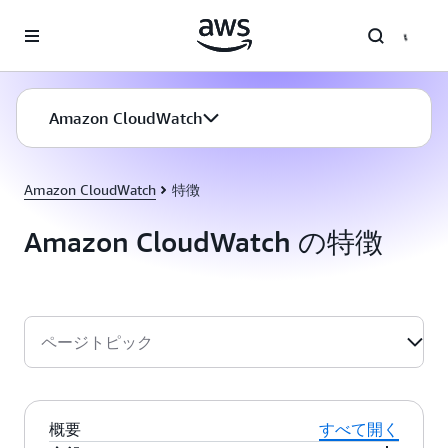
メインコンテンツに移動
Amazon CloudWatch
Amazon CloudWatch
特徴
Amazon CloudWatch の特徴
ページトピック
概要
すべて開く