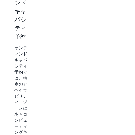
ト
Capacity
ンド
Blocks
キャ
専有ホ
for
スト
パシ
は、お
ML
ティ
客様専
予約
用の物
Amazon
理的な
EC2
オンデ
Amazon
Capacity
マンド
EC2 サ
Blocks
キャパ
ーバー
for ML
シティ
です。
を使用
予約で
専有ホ
する
は、特
ストで
と、機
定のア
は、サ
械学習
ベイラ
ーバー
(ML) ワ
ビリテ
に紐付
ークロ
ィーゾ
けられ
ードの
ーンに
た既存
ための
あるコ
のソフ
GPU イ
ンピュ
トウェ
ンスタ
ーティ
アライ
ンスを
ングキ
センス
事前に