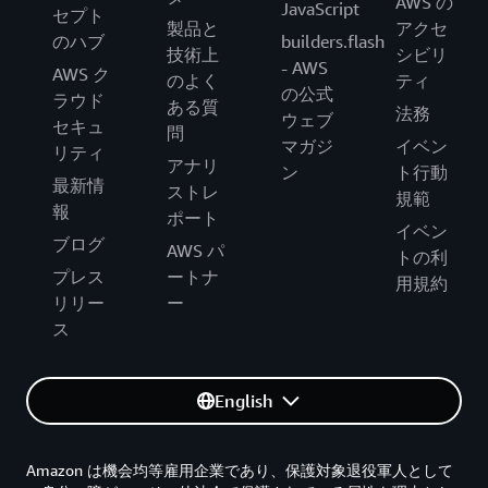
AWS の
JavaScript
セプト
製品と
アクセ
のハブ
builders.flash
技術上
シビリ
- AWS
AWS ク
のよく
ティ
の公式
ラウド
ある質
法務
ウェブ
セキュ
問
マガジ
イベン
リティ
アナリ
ン
ト行動
最新情
ストレ
規範
報
ポート
イベン
ブログ
AWS パ
トの利
プレス
ートナ
用規約
リリー
ー
ス
English
Amazon は機会均等雇用企業であり、保護対象退役軍人として