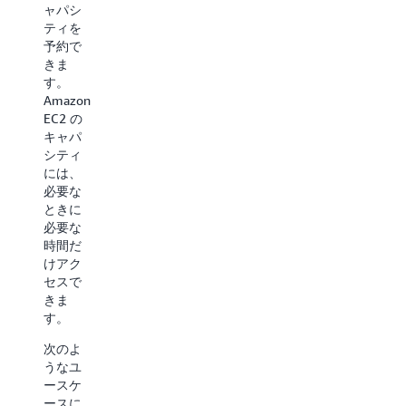
ャパシ
を使用
予約で
ティを
できま
きま
予約で
す。こ
す。
きま
れら
次のよ
す。
は、オ
うなユ
Amazon
ンデマ
ースケ
EC2 の
ンド (時
ースに
キャパ
間単位)
は、EC2
シティ
で購
Capacity
には、
入、ま
Blocks
必要な
たは
をお勧
ときに
Savings
めしま
必要な
Plans の
す。
時間だ
一部と
けアク
して購
ML
セスで
入する
モデ
きま
ことが
ルの
す。
できま
トレ
す。
ーニ
次のよ
次のよ
ング
うなユ
うなユ
とフ
ースケ
ースケ
ァイ
ースに