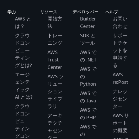
学ぶ
リソース
デベロッパー
ヘルプ
AWS と
開始方
Builder
お問い
は？
法
Center
合わせ
クラウ
トレー
SDK と
サポー
ドコン
ニング
ツール
トチケ
ピュー
ットを
AWS
AWS で
ティン
申請す
Trust
の .NET
グとは?
る
Center
AWS で
エージ
AWS
AWS ソ
の
ェンテ
re:Post
リュー
Python
ィック
ション
ナレッ
AWS で
AI とは?
ライブ
ジセン
の Java
クラウ
ラリ
ター
AWS で
ドコン
アーキ
AWS サ
の PHP
ピュー
テクチ
ポート
AWS で
ティン
ャセン
の概要
の
グコン
ター