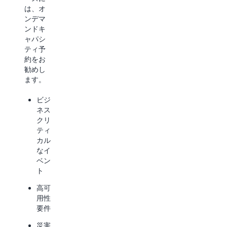
ースに
ンチ
は、オ
は、専
ュー
ンデマ
有ホス
ニン
ンドキ
トをお
グ
ャパシ
勧めし
ティ予
ます。
実験
約をお
の実
勧めし
ライ
行と
ます。
セン
プロ
スコ
トタ
ビジ
スト
イプ
ネス
を節
の構
クリ
約す
築
ティ
る
カル
ML
なイ
専用
の需
ベン
物理
要急
ト
サー
増に
バー
備え
高可
でワ
た計
用性
ーク
画
要件
ロー
ドを
災害