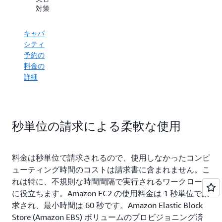
EC2
実行
対策
Capacity
する
Blocks
ホス
の料金
キャパ
トメ
の詳細
シティ
ンテ
予約の
ナン
料金の
スを
詳細
AWS
に任
せ
て、
メン
秒単位の請求による柔軟な使用
テナ
ンス
イベ
料金は秒単位で請求されるので、使用しなかったコンピ
ント
ューティング時間のコストは請求書に含まれません。こ
スケ
ジュ
れは特に、不規則な時間間隔で実行されるワークロード
ール
に役立ちます。Amazon EC2 の使用料金は 1 秒単位で請
を管
求され、最小時間は 60 秒です。Amazon Elastic Block
理す
Store (Amazon EBS) ボリュームのプロビジョニング済
る