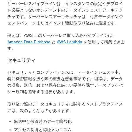
サーバーレスパイプラインは、インスタンスの設定やデプロイ
を必要としないオンデマンドのデータインジェストアーキテク
チャです。サーバーレスアーキテクチャは、可変データインジ
ェストパターンまたはイベント駆動型取り込みに最適です。
例えば、AWS 上のサーバーレス取り込みパイプラインは、
Amazon Data Firehose
と
AWS Lambda
を使用して構築できま
す。
セキュリティ
セキュリティとコンプライアンスは、データインジェスト中、
特に機密情報を扱う際の重要な懸念事項です。組織は、データ
の収集、送信、および保存に厳しい要件を課すデータプライバ
シー規制を遵守する必要があります。
取り込む際のデータセキュリティに関するベストプラクティス
には、次のようなものがあります。
転送中と保管時のデータ暗号化
アクセス制御と認証メカニズム