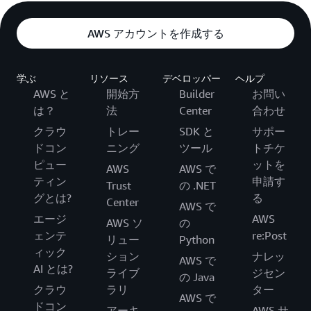
AWS アカウントを作成する
学ぶ
リソース
デベロッパー
ヘルプ
AWS と
開始方
Builder
お問い
は？
法
Center
合わせ
クラウ
トレー
SDK と
サポー
ドコン
ニング
ツール
トチケ
ピュー
ットを
AWS
AWS で
ティン
申請す
Trust
の .NET
グとは?
る
Center
AWS で
エージ
AWS
AWS ソ
の
ェンテ
re:Post
リュー
Python
ィック
ション
ナレッ
AWS で
AI とは?
ライブ
ジセン
の Java
クラウ
ラリ
ター
AWS で
ドコン
アーキ
AWS サ