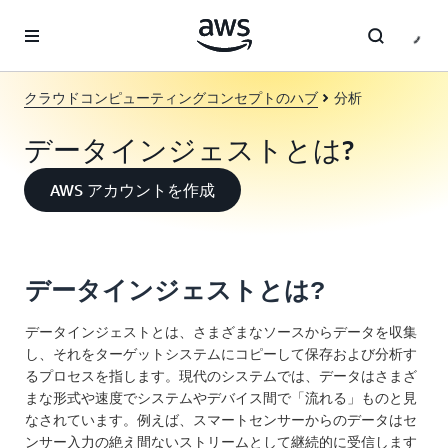
メインコンテンツに移動
クラウドコンピューティングコンセプトのハブ
分析
データインジェストとは?
AWS アカウントを作成
データインジェストとは?
データインジェストとは、さまざまなソースからデータを収集
し、それをターゲットシステムにコピーして保存および分析す
るプロセスを指します。現代のシステムでは、データはさまざ
まな形式や速度でシステムやデバイス間で「流れる」ものと見
なされています。例えば、スマートセンサーからのデータはセ
ンサー入力の絶え間ないストリームとして継続的に受信します