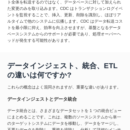
ト全体を転送するのではなく、データベースに対して加えられ
た変更のみを取り込みます。CDC はトランザクションログイベ
ントを監視することで、挿入、更新、削除を識別し、ほぼリア
ルタイムで他のシステムに伝播します。CDC はデータ転送コス
トを最小限に抑え、効率を向上させますが、基盤となるデータ
ベースシステムからのサポートが必要であり、処理オーバーヘ
ッドが発生する可能性があります。
データインジェスト、統合、ETL
の違いは何ですか?
これらの概念はよく混同されますが、重要な違いがあります。
データインジェストとデータ統合
データ統合とは、さまざまなデータセットを 1 つの統合ビュー
にまとめることです。これは、複数のソースシステムから単一
のターゲットシステムにデータを移動し、データをマージし、
不要なデータを削除し、重複を排除し、分析して詳細なインサ