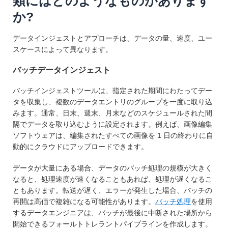
類にはどのようなものがあります
か?
データインジェストとアプローチは、データの量、速度、ユー
スケースによって異なります。
バッチデータインジェスト
バッチインジェストツールは、指定された期間にわたってデー
タを収集し、複数のデータエントリのグループを一度に取り込
みます。通常、日末、週末、月末などのスケジュールされた間
隔でデータを取り込むように設定されます。例えば、画像編集
ソフトウェアは、編集されたすべての画像を 1 日の終わりに自
動的にクラウドにアップロードできます。
データが大量にある場合、データのバッチ処理の規模が大きく
なると、処理速度が速くなることもあれば、処理が遅くなるこ
ともあります。転送が遅く、エラーが発生した場合、バッチの
再開は高価で複雑になる可能性があります。
バッチ処理
を使用
するデータエンジニアは、バッチが最後に中断された場所から
開始できるフォールトトレラントパイプラインを作成します。