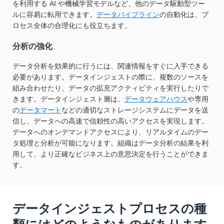
を利用する AI や機械学習モデルなど、他のデータ駆動型ツー
ルに容易に転用できます。
データパイプライン
の自動化は、プ
ロセス全体の合理化にも役立ちます。
分析の強化
データ分析を効果的に行うには、関連情報をすぐに入手できる
必要があります。データインジェストの際に、複数のソースを
組み合わせたり、データの拡充アクティビティを実行したりで
きます。データインジェスト層は、
データウェアハウス
や専用
の
データマート
などの適切なストレージシステムにデータを送
信し、データへの高速で信頼性の高いアクセスを実現します。
データへのオンデマンドアクセスにより、リアルタイムのデー
タ処理と分析が可能になります。組織はデータ分析の結果を利
用して、より正確なビジネス上の意思決定を行うことができま
す。
データインジェストプロセスの種