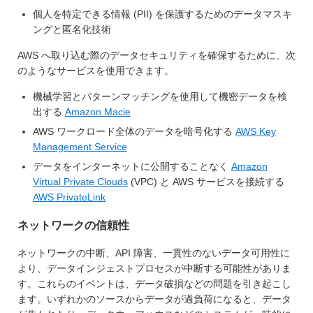
個人を特定できる情報 (PII) を保護するためのデータマスキ
ングと匿名化技術
AWS へ取り込む際のデータセキュリティを確保するために、次
のようなサービスを使用できます。
機械学習とパターンマッチングを使用して機密データを検
出する
Amazon Macie
AWS ワークロード全体のデータを暗号化する
AWS Key
Management Service
データをインターネットに公開することなく
Amazon
Virtual Private Clouds
(VPC) と AWS サービスを接続する
AWS PrivateLink
ネットワークの信頼性
ネットワークの中断、API 障害、一貫性のないデータ可用性に
より、データインジェストプロセスが中断する可能性がありま
す。これらのイベントは、データ破損などの問題を引き起こし
ます。いずれかのソースからデータが過負荷になると、データ