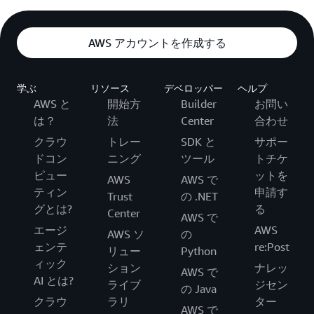
AWS アカウントを作成する
学ぶ
リソース
デベロッパー
ヘルプ
AWS と
開始方
Builder
お問い
は？
法
Center
合わせ
クラウ
トレー
SDK と
サポー
ドコン
ニング
ツール
トチケ
ピュー
ットを
AWS
AWS で
ティン
申請す
Trust
の .NET
グとは?
る
Center
AWS で
エージ
AWS
AWS ソ
の
ェンテ
re:Post
リュー
Python
ィック
ション
ナレッ
AWS で
AI とは?
ライブ
ジセン
の Java
クラウ
ラリ
ター
AWS で