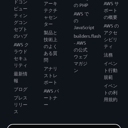
ドコン
アーキ
AWS サ
の PHP
ピュー
テクチ
ポート
AWS で
ティン
ャセン
の概要
の
グコン
ター
AWS の
JavaScript
セプト
製品と
アクセ
のハブ
builders.flash
技術上
シビリ
- AWS
AWS ク
のよく
ティ
の公式
ラウド
ある質
法務
ウェブ
セキュ
問
マガジ
イベン
リティ
アナリ
ン
ト行動
最新情
ストレ
規範
報
ポート
イベン
ブログ
AWS パ
トの利
プレス
ートナ
用規約
リリー
ー
ス