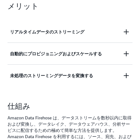
メリット
リアルタイムデータのストリーミング
ストリーミングデータを簡単にキャプチャ、変換、
自動的にプロビジョニングおよびスケールする
およびロードします。数回クリックするだけで、配
信ストリームを作成し、送信先を選択して、リアル
継続的な管理なしで、コンピューティング、メモ
未処理のストリーミングデータを変換する
タイムデータのストリーミングを開始できます。
リ、およびネットワークリソースを自動的にプロビ
ジョニングおよびスケールします。
生のストリーミングデータを Apache Parquet など
仕組み
の形式に変換し、ストリーミングデータを動的に分
割します。独自の処理パイプラインを構築する必要
Amazon Data Firehose は、データストリームを数秒以内に取得
はありません。
および変換し、データレイク、データウェアハウス、分析サー
ビスに配信するための極めて簡単な方法を提供します。
Amazon Data Firehose を利用するには、ソース、宛先、および