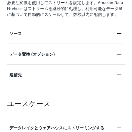
必要な変換を使用してストリームを設定します。Amazon Data
Firehose はストリームを継続的に処理し、利用可能なデータ量
に基づいて自動的にスケールして、数秒以内に配信します。
ソース
Amazon Managed Streaming for Kafka (MSK) のトピ
データ変換 (オプション)
ック、Kinesis Data Streams のストリームなどのデ
ータストリームのソースを選択するか、または
Parquet や ORC などの形式へのデータストリーム
送信先
Firehose Direct PUT API を使用してデータを書き込
の変換、データの解凍、独自の AWS Lambda 関数
みます。Amazon Data Firehose は 20 以上の AWS
を使用したカスタムデータ変換の実行、または別の
サービスと統合されているため、Amazon
Amazon S3、Amazon OpenSearch Service、
場所に配信することを目的とした、属性に基づく入
CloudWatch ログ、AWS WAF ウェブ ACL ログ、
ユースケース
Amazon Redshift、Splunk、Snowflake、
力レコードの動的パーティショニングのいずれかを
Apache
AWS ネットワークファイアウォールログ、Amazon
指定します。
Iceberg Tables、Amazon
S3
テーブル、カスタム
SNS、AWS IoT などのソースからストリームを設定
ストリームの宛先を選
できます。
HTTP エンドポイントなど、
択します。
データレイクとウェアハウスにストリーミングする