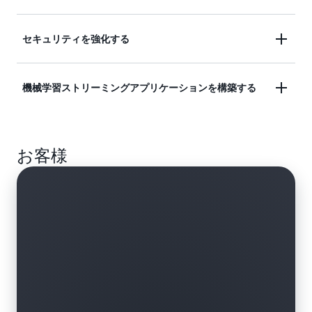
Amazon Data Firehose の詳細については、
Amazon
Data Firehose のドキュメント
をご覧ください。
データを Amazon S3 にストリーミングし、分析に
セキュリティを強化する
必要な形式にデータを変換します。処理パイプライ
ンを構築する必要はありません。
サポートされている Security Information and Event
機械学習ストリーミングアプリケーションを構築する
Management (SIEM) ツールを使用して、ネットワー
クセキュリティをリアルタイムでモニタリングし、
機械学習 (ML) モデルを使用してデータストリーム
潜在的な脅威が発生したときにアラートを作成しま
お客様
を強化し、データを分析して、ストリームが送信先
す。
に移動する際に推論エンドポイントを予測します。