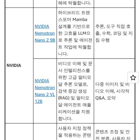
해에 탁월합니다.
하이브리드 트랜
스포머 Mamba
NVIDIA
설계를 기반으로
추론, 도구 직접 호
Nemotron
한 고효율 LLM으
출, 수학, 코딩 및 지
Nano 2 9B
로 추론 및 에이전
침 수행
트 작업에 탁월합
니다.
비디오 이해 및 문
NVIDIA
서 인텔리전스를
위한 고급 멀티모
NVIDIA
달 추론 모델로,
다중 이미지 및 비
Nemotron
검색 증강 생성
디오 이해, 시각적
Nano 2 VL
(RAG) 및 멀티모
Q&A, 요약
12B
달 에이전트 애플
리케이션을 지원
합니다.
사용자 지정 정책
콘텐츠 조정 및 안
을 적용하는 콘텐
전 분류, 사용자 지