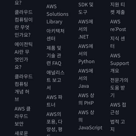
요?
SDK 및
지원 티
AWS
클라우드
도구
켓 제출
Solutions
컴퓨팅이
Library
AWS에
AWS
란 무엇
서의
re:Post
아키텍처
인가요?
.NET
센터
지식 센
에이전틱
AWS에
터
제품 및
AI란 무
서의
기술 관
AWS
엇인가
Python
련 FAQ
Support
요?
AWS에
개요
애널리스
클라우드
서의
트 보고
전문가의
컴퓨팅
Java
서
도움 받
개념 허
AWS 상
기
AWS 파
브
의 PHP
트너
AWS 접
AWS 클
AWS 상
근성
AWS의
라우드
의
포용, 다
법적 고
보안
JavaScript
양성, 평
지
새로운