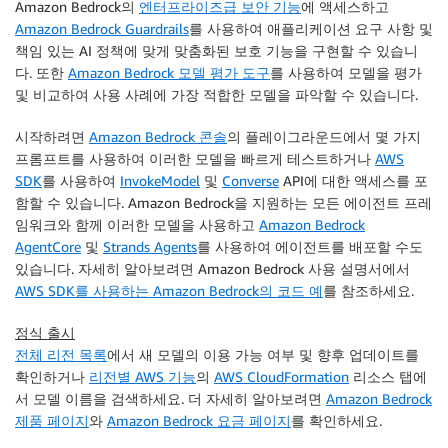
Amazon Bedrock의
엔터프라이즈급 보안 기능
에 액세스하고
Amazon Bedrock Guardrails
를 사용하여 애플리케이션 요구 사항 및
책임 있는 AI 정책에 맞게 맞춤화된 보호 기능을 구현할 수 있습니
다. 또한
Amazon Bedrock 모델 평가 도구
를 사용하여 모델을 평가
및 비교하여 사용 사례에 가장 적합한 모델을 파악할 수 있습니다.
시작하려면
Amazon Bedrock 콘솔
의 플레이그라운드에서 몇 가지
프롬프트를 사용하여 이러한 모델을 빠르게 테스트하거나
AWS
SDK
를 사용하여
InvokeModel
및
Converse
API에 대한 액세스를 포
함할 수 있습니다. Amazon Bedrock을 지원하는 모든 에이전트 프레
임워크와 함께 이러한 모델을 사용하고
Amazon Bedrock
AgentCore
및
Strands Agents
를 사용하여 에이전트를 배포할 수도
있습니다. 자세히 알아보려면 Amazon Bedrock 사용 설명서에서
AWS SDK를 사용하는 Amazon Bedrock의 코드 예
를 참조하세요.
정식 출시
전체 리전 목록
에서 새 모델의 이용 가능 여부 및 향후 업데이트를
확인하거나
리전별 AWS 기능
의
AWS CloudFormation
리소스 탭에
서 모델 이름을 검색하세요. 더 자세히 알아보려면
Amazon Bedrock
제품 페이지
와
Amazon Bedrock 요금 페이지
를 확인하세요.