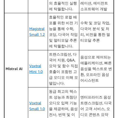
의 효율적인 실행
레이션, 에이전트
에 탁월합니다.
소프트웨어 개발
효율적인 로컬 배
포를 위한 비전 기
수학 및 코딩 작업,
Magistral
능을 통해 수학,
다국어 분석 및 처
Small 1.2
코딩, 다국어 작업
리, 비전을 통한 멀
및 멀티모달 추론
티모달 추론
에 탁월합니다.
트랜스크립션, 다
음성으로 제어되는
국어 지원, Q&A,
애플리케이션, 빠른
Voxtral
요약 및 함수 직접
Mistral AI
음성을 텍스트로 변
Mini 1.0
호출이 포함된 고
환, 오프라인 음성
급 오디오 이해 모
어시스턴트
델입니다.
동급 최고의 텍스
트 성능과 최첨단
엔터프라이즈 음성
Voxtral
오디오 입력 기능
트랜스크립션, 다국
Small 1.0
을 제공하며, 음성
어 고객 서비스, 오
전사, 번역 및 이
디오 콘텐츠 요약