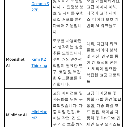
및 이미지 모델입
모달 애플리케이션,
Gemma 3
니다. 개인정보 보
고급 이미지 이해,
27B
호 및 제어를 위한
다국어 고객 서비
로컬 배포를 통한
스, 데이터 보호 기
다국어 지원입니
반의 AI 워크플로
다.
도구를 사용하면
계획, 다단계 워크
서 생각하는 심층
플로, 데이터 분석
추론 모델입니다.
및 계산, 연구를 통
Moonshot
Kimi K2
수백 개의 순차적
한 긴 형식의 콘텐
AI
Thinking
작업이 필요한 연
츠 제작이 필요한
구, 코딩 및 복잡
복잡한 코딩 프로젝
한 워크플로를 처
트
리합니다.
코딩 에이전트 및
코딩 에이전트 및
자동화를 위해 구
통합 개발 환경(IDE)
축되었습니다. 다
통합, 다중 파일 코
MiniMax
중 파일 편집, 터
드 편집, 터미널 자
MiniMax AI
M2
미널 작업, 긴 도
동화 및 DevOps, 긴
구 직접 호출 체인
체인 도구 오케스트