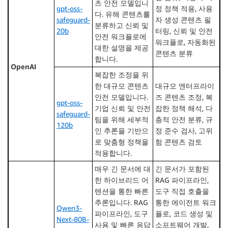
츠 안전 모델입니
gpt-oss-
정 정책 적용, 사용
다. 유해 콘텐츠를
safeguard-
자 생성 콘텐츠 필
분류하고 신뢰 및
20b
터링, 신뢰 및 안전
안전 워크플로에
워크플로, 자동화된
대한 설명을 제공
콘텐츠 분류
합니다.
OpenAI
복잡한 조정을 위
한 대규모 콘텐츠
대규모 엔터프라이
안전 모델입니다.
즈 콘텐츠 조정, 복
gpt-oss-
기업 신뢰 및 안전
잡한 정책 해석, 다
safeguard-
팀을 위해 세부적
층적 안전 분류, 규
120b
인 추론을 기반으
정 준수 검사, 고위
로 맞춤형 정책을
험 콘텐츠 검토
적용합니다.
매우 긴 문서에 대
긴 문서가 포함된
한 하이브리드 어
RAG 파이프라인,
텐션을 통한 빠른
도구 직접 호출을
추론입니다. RAG
통한 에이전트 워크
Qwen3-
파이프라인, 도구
플로, 코드 생성 및
Next-80B-
사용 및 빠른 응답
소프트웨어 개발,