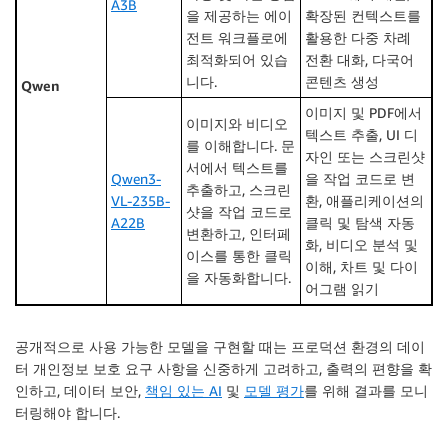
A3B
을 제공하는 에이
확장된 컨텍스트를
전트 워크플로에
활용한 다중 차례
최적화되어 있습
전환 대화, 다국어
니다.
콘텐츠 생성
Qwen
이미지 및 PDF에서
이미지와 비디오
텍스트 추출, UI 디
를 이해합니다. 문
자인 또는 스크린샷
서에서 텍스트를
Qwen3-
을 작업 코드로 변
추출하고, 스크린
VL-235B-
환, 애플리케이션의
샷을 작업 코드로
A22B
클릭 및 탐색 자동
변환하고, 인터페
화, 비디오 분석 및
이스를 통한 클릭
이해, 차트 및 다이
을 자동화합니다.
어그램 읽기
공개적으로 사용 가능한 모델을 구현할 때는 프로덕션 환경의 데이
터 개인정보 보호 요구 사항을 신중하게 고려하고, 출력의 편향을 확
인하고, 데이터 보안,
책임 있는 AI
및
모델 평가
를 위해 결과를 모니
터링해야 합니다.