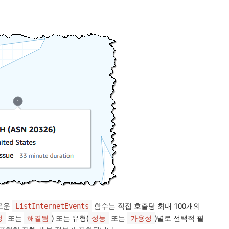
새로운
함수는 직접 호출당 최대 100개의
ListInternetEvents
또는
) 또는 유형(
또는
)별로 선택적 필
성
해결됨
성능
가용성