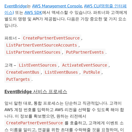
EventBridge
는
AWS Management Console
,
AWS CLI(명령줄 인터페
이스)
또는
AWS SDK
에서 액세스할 수 있습니다. 파트너와 고객에게
별도의 명령 및 API가 제공됩니다. 다음은 가장 중요한 몇 가지 요소
입니다.
파트너
–
,
CreatePartnerEventSource
,
ListPartnerEventSourceAccounts
,
.
ListPartnerEventSources
PutPartnerEvents
고객
–
,
,
ListEventSources
ActivateEventSource
,
,
,
CreateEventBus
ListEventBuses
PutRule
.
PutTargets
EventBridge 서비스 프로세스
앞서 말한 대로, 통합 프로세스는 단순하고 직관적입니다. 고객이
AWS 계정 번호를 입력하고 AWS 리전을 선택할 수 있도록 해야 합
니다. 이 정보를 확보했으면, 원하는 리전에서
를 호출하고, 고객에게 이벤트 소
CreatePartnerEventSource
스 이름을 알리고, 연결을 위한 초대를 수락해줄 것을 요청하며, 이