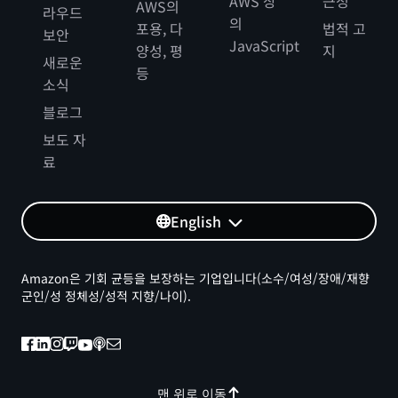
AWS 상
근성
AWS의
라우드
의
포용, 다
법적 고
보안
JavaScript
양성, 평
지
새로운
등
소식
블로그
보도 자
료
English
Amazon은 기회 균등을 보장하는 기업입니다(소수/여성/장애/재향
군인/성 정체성/성적 지향/나이).
맨 위로 이동