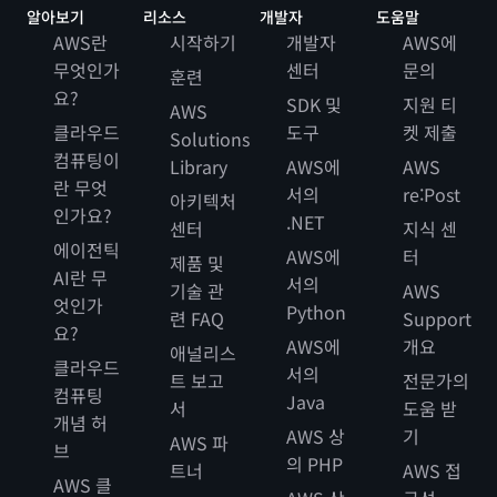
알아보기
리소스
개발자
도움말
AWS란
시작하기
개발자
AWS에
무엇인가
센터
문의
훈련
요?
SDK 및
지원 티
AWS
클라우드
도구
켓 제출
Solutions
컴퓨팅이
Library
AWS에
AWS
란 무엇
서의
re:Post
아키텍처
인가요?
.NET
센터
지식 센
에이전틱
AWS에
터
제품 및
AI란 무
서의
기술 관
AWS
엇인가
Python
련 FAQ
Support
요?
AWS에
개요
애널리스
클라우드
서의
트 보고
전문가의
컴퓨팅
Java
서
도움 받
개념 허
AWS 상
기
AWS 파
브
의 PHP
트너
AWS 접
AWS 클