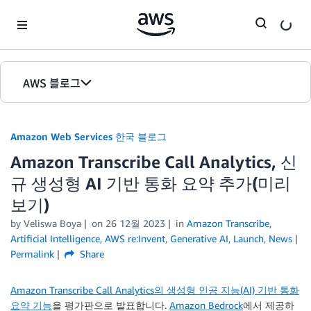
Skip to Main Content
AWS 블로그
홈
Amazon Web Services 한국 블로그
에디션
Amazon Transcribe Call Analytics, 신
규 생성형 AI 기반 통화 요약 추가(미리
보기)
by
Veliswa Boya
on
26 12월 2023
in
Amazon Transcribe
,
Artificial Intelligence
,
AWS re:Invent
,
Generative AI
,
Launch
,
News
Permalink
Share
Amazon Transcribe Call Analytics의 생성형 인공 지능(AI) 기반 통화
요약 기능
을 평가판으로 발표합니다.
Amazon Bedrock
에서 제공하