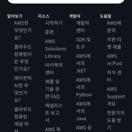
알아보기
리소스
개발자
도움말
AWS란
시작하기
개발자
AWS에
무엇인가
센터
문의
훈련
요?
SDK 및
지원 티
AWS
클라우드
도구
켓 제출
Solutions
컴퓨팅이
Library
AWS에
AWS
란 무엇
서의
re:Post
아키텍처
인가요?
.NET
센터
지식 센
에이전틱
AWS에
터
제품 및
AI란 무
서의
기술 관
AWS
엇인가
Python
련 FAQ
Support
요?
AWS에
개요
애널리스
클라우드
서의
트 보고
전문가의
컴퓨팅
Java
서
도움 받
개념 허
AWS 상
기
AWS 파
브