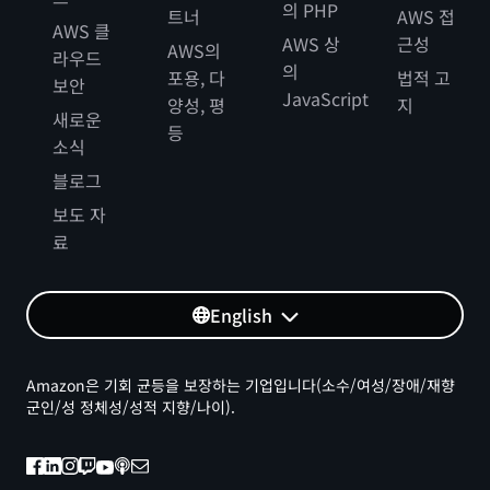
의 PHP
트너
AWS 접
AWS 클
AWS 상
근성
AWS의
라우드
의
포용, 다
법적 고
보안
JavaScript
양성, 평
지
새로운
등
소식
블로그
보도 자
료
English
Amazon은 기회 균등을 보장하는 기업입니다(소수/여성/장애/재향
군인/성 정체성/성적 지향/나이).