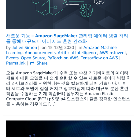
새로운 기능 – Amazon SageMaker 관리형 데이터 병렬 처리
를 통해 대규모 데이터 세트 훈련 간소화
by
Julien Simon
on
15 12월 2020
in
Amazon Machine
Learning
,
Announcements
,
Artificial Intelligence
,
AWS re:Invent
,
Events
,
Open Source
,
PyTorch on AWS
,
Tensorflow on AWS
Permalink
Share
오늘 Amazon SageMaker가 수백 또는 수천 기가바이트의 데이터
세트에 대한 모델을 더 쉽게 훈련할 수 있는 새로운 데이터 병렬 처
리 라이브러리를 지원한다는 것을 발표하게 되어 기쁩니다. 데이
터 세트와 모델이 점점 커지고 정교해짐에 따라 대규모 분산 훈련
작업을 수행하는 기계 학습(ML) 실무자는 Amazon Elastic
Compute Cloud (EC2) p3 및 p4 인스턴스와 같은 강력한 인스턴스
를 사용하는 경우에도 […]