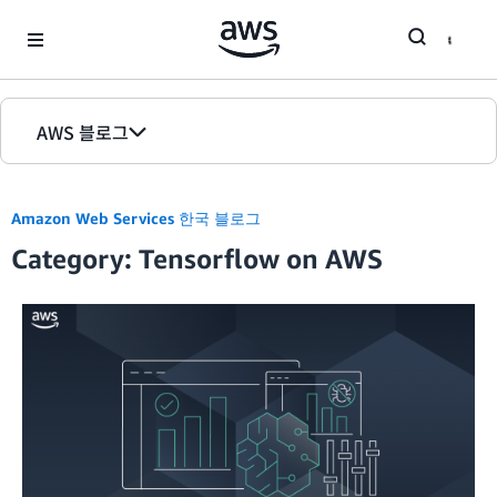
Skip to Main Content
AWS 블로그
홈
Amazon Web Services 한국 블로그
에디션
Category: Tensorflow on AWS