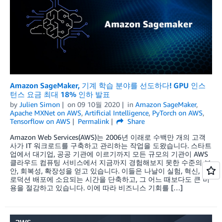
Amazon SageMaker, 기계 학습 분야를 선도하다! GPU 인스
턴스 요금 최대 18% 인하 발표
by
Julien Simon
on
09 10월 2020
in
Amazon SageMaker
,
Apache MXNet on AWS
,
Artificial Intelligence
,
PyTorch on AWS
,
Tensorflow on AWS
Permalink
Share
Amazon Web Services(AWS)는 2006년 이래로 수백만 개의 고객
사가 IT 워크로드를 구축하고 관리하는 작업을 도왔습니다. 스타트
업에서 대기업, 공공 기관에 이르기까지 모든 규모의 기관이 AWS
클라우드 컴퓨팅 서비스에서 지금까지 경험해보지 못한 수준의 보
안, 회복성, 확장성을 얻고 있습니다. 이들은 나날이 실험, 혁신, 프
로덕션 배포에 소요되는 시간을 단축하고, 그 어느 때보다도 큰 비
용을 절감하고 있습니다. 이에 따라 비즈니스 기회를 […]