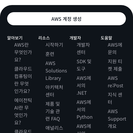
AWS 계정 생성
알아보기
리소스
개발자
도움말
AWS란
시작하기
개발자
AWS에
무엇인가
센터
문의
훈련
요?
SDK 및
지원 티
AWS
클라우드
도구
켓 제출
Solutions
컴퓨팅이
Library
AWS에
AWS
란 무엇
서의
re:Post
아키텍처
인가요?
.NET
센터
지식 센
에이전틱
AWS에
터
제품 및
AI란 무
서의
기술 관
AWS
엇인가
Python
련 FAQ
Support
요?
AWS에
개요
애널리스
클라우드