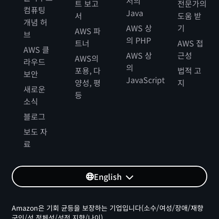
서의
트 보고
전문가의
컴퓨팅
Java
서
도움 받
개념 허
AWS 상
기
AWS 파
브
의 PHP
트너
AWS 접
AWS 클
AWS 상
근성
AWS의
라우드
의
포용, 다
법적 고
보안
JavaScript
양성, 평
지
새로운
등
소식
블로그
보도 자
료
English
Amazon은 기회 균등을 보장하는 기업입니다(소수/여성/장애/재향
군인/성 정체성/성적 지향/나이).