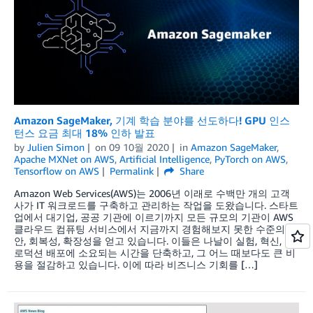
Amazon SageMaker, 기계 학습 분야를 선도하다! GPU 인스
턴스 요금 최대 18% 인하 발표
by
Julien Simon
on
09 10월 2020
in
Amazon SageMaker
,
Apache MXNet on AWS
,
Artificial Intelligence
,
PyTorch on AWS
,
Tensorflow on AWS
Permalink
Share
Amazon Web Services(AWS)는 2006년 이래로 수백만 개의 고객
사가 IT 워크로드를 구축하고 관리하는 작업을 도왔습니다. 스타트
업에서 대기업, 공공 기관에 이르기까지 모든 규모의 기관이 AWS
클라우드 컴퓨팅 서비스에서 지금까지 경험해보지 못한 수준의 보
안, 회복성, 확장성을 얻고 있습니다. 이들은 나날이 실험, 혁신, 프
로덕션 배포에 소요되는 시간을 단축하고, 그 어느 때보다도 큰 비
용을 절감하고 있습니다. 이에 따라 비즈니스 기회를 […]