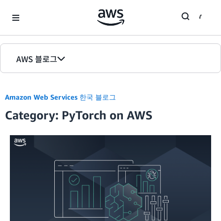
Skip to Main Content
AWS 블로그
홈
Amazon Web Services 한국 블로그
에디션
Category: PyTorch on AWS