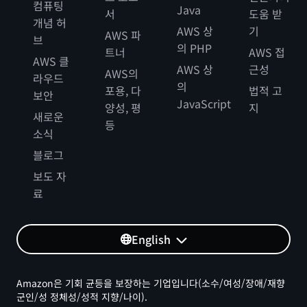
컴퓨팅
Java
서
도움 받
개념 허
AWS 상
기
AWS 파
브
의 PHP
트너
AWS 접
AWS 클
AWS 상
근성
AWS의
라우드
의
포용, 다
법적 고
보안
JavaScript
양성, 평
지
새로운
등
소식
블로그
보도 자
료
English
Amazon은 기회 균등을 보장하는 기업입니다(소수/여성/장애/재향
군인/성 정체성/성적 지향/나이).