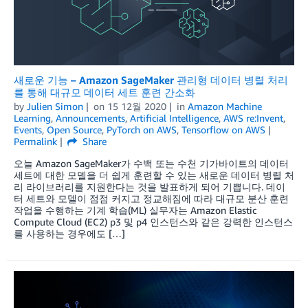
새로운 기능 – Amazon SageMaker 관리형 데이터 병렬 처리
를 통해 대규모 데이터 세트 훈련 간소화
by
Julien Simon
on
15 12월 2020
in
Amazon Machine
Learning
,
Announcements
,
Artificial Intelligence
,
AWS re:Invent
,
Events
,
Open Source
,
PyTorch on AWS
,
Tensorflow on AWS
Permalink
Share
오늘 Amazon SageMaker가 수백 또는 수천 기가바이트의 데이터
세트에 대한 모델을 더 쉽게 훈련할 수 있는 새로운 데이터 병렬 처
리 라이브러리를 지원한다는 것을 발표하게 되어 기쁩니다. 데이
터 세트와 모델이 점점 커지고 정교해짐에 따라 대규모 분산 훈련
작업을 수행하는 기계 학습(ML) 실무자는 Amazon Elastic
Compute Cloud (EC2) p3 및 p4 인스턴스와 같은 강력한 인스턴스
를 사용하는 경우에도 […]