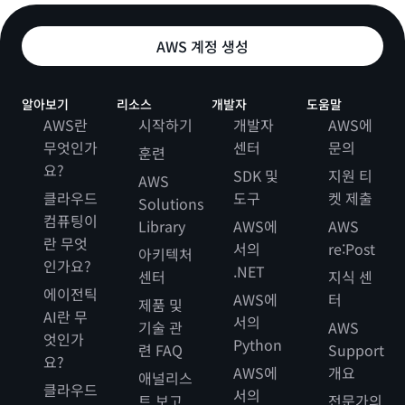
AWS 계정 생성
알아보기
리소스
개발자
도움말
AWS란
시작하기
개발자
AWS에
무엇인가
센터
문의
훈련
요?
SDK 및
지원 티
AWS
클라우드
도구
켓 제출
Solutions
컴퓨팅이
Library
AWS에
AWS
란 무엇
서의
re:Post
아키텍처
인가요?
.NET
센터
지식 센
에이전틱
AWS에
터
제품 및
AI란 무
서의
기술 관
AWS
엇인가
Python
련 FAQ
Support
요?
AWS에
개요
애널리스
클라우드
서의
트 보고
전문가의