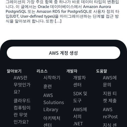
그레이션의 가장 주요 항목 중 하나가 바로 데이터 타입의 변환입
니다. 이 글에서는 Oracle 데이터베이스에서 Amazon Aurora
PostgreSQL 또는 Amazon RDS for PostgreSQL로 사용자 정의 타
입(UDT, User-defined types)을 마이그레이션하는 단계별 접근 방
식을 알아보려 합니다. 또한 […]
AWS 계정 생성
알아보기
리소스
개발자
도움말
AWS란
시작하기
개발자
AWS에
무엇인가
센터
문의
훈련
요?
SDK 및
지원 티
AWS
클라우드
도구
켓 제출
Solutions
컴퓨팅이
Library
AWS에
AWS
란 무엇
서의
re:Post
아키텍처
인가요?
.NET
센터
지식 센