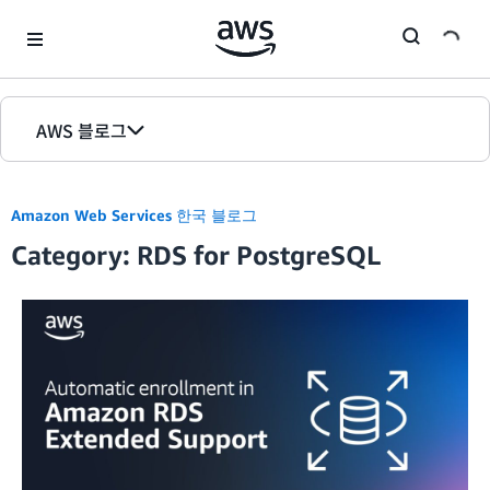
Skip to Main Content
AWS 블로그
홈
Amazon Web Services 한국 블로그
에디션
Category: RDS for PostgreSQL