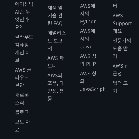
에이전틱
AWS에
터
제품 및
AI란 무
서의
기술 관
AWS
엇인가
Python
련 FAQ
Support
요?
AWS에
개요
애널리스
클라우드
서의
트 보고
전문가의
컴퓨팅
Java
서
도움 받
개념 허
AWS 상
기
AWS 파
브
의 PHP
트너
AWS 접
AWS 클
AWS 상
근성
AWS의
라우드
의
포용, 다
법적 고
보안
JavaScript
양성, 평
지
새로운
등
소식
블로그
보도 자
료