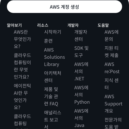
AWS 계정 생성
알아보기
리소스
개발자
도움말
AWS란
시작하기
개발자
AWS에
무엇인가
센터
문의
훈련
요?
SDK 및
지원 티
AWS
클라우드
도구
켓 제출
Solutions
컴퓨팅이
Library
AWS에
AWS
란 무엇
서의
re:Post
아키텍처
인가요?
.NET
센터
지식 센
에이전틱
AWS에
터
제품 및
AI란 무
서의
기술 관
AWS
엇인가
Python
련 FAQ
Support
요?
AWS에
개요
애널리스
클라우드
서의
트 보고
전문가의
컴퓨팅
Java
서
도움 받