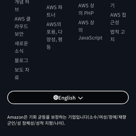
개념 허
AWS 상
기
AWS 파
브
의 PHP
트너
AWS 접
AWS 클
AWS 상
근성
AWS의
라우드
의
포용, 다
법적 고
보안
JavaScript
양성, 평
지
새로운
등
소식
블로그
보도 자
료
English
Amazon은 기회 균등을 보장하는 기업입니다(소수/여성/장애/재향
군인/성 정체성/성적 지향/나이).