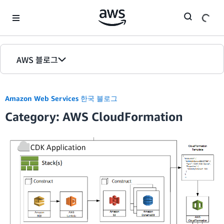
Skip to Main Content
AWS 블로그
홈
Amazon Web Services 한국 블로그
에디션
Category: AWS CloudFormation