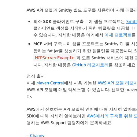
                "sg-1a2b3c4d"

AWS API 모델과 Smithy 빌드 도구를 사용하여 자체
              ],

              "SubnetId": "subnet-6e7f829e",
최소 SDK 클라이언트 구축
– 이 샘플 프로젝트는
Smith
              "TagSpecifications": [

클라이언트 생성을 시작하기 위한 템플릿을 제공합니다. 
                {

수 있습니다. 자세한 내용은 여기에서
예제 프로젝트
를
                  "ResourceType": "instance"
MCP 서버 구축
– 이 샘플 프로젝트는 Smithy CLI를 
                  "Tags": [

함하는 fat jar를 생성하기 위한 템플릿을 제공합니다. 
                    {

                      "Key": "Purpose",

과 모든 Smithy 서비스에 대한
MCPServerExample
                      "Value": "test"

니다. 자세한 내용은
GitHub 리포지토리
를 참조하세요.
                    }

정식 출시
                  ]

이제
Maven Central
에서 사용 가능한
AWS API 모델 리
                }

AWS API 모델에 매일 액세스할 수 있습니다. 선택한 m
              ]

            },

다.
            "output": {}

          }

AWS에서 선호하는 API 모델링 언어에 대해 자세히 알아
        ]

SDK에 대해 자세히 알아보려면
AWS에서의 구축을 위한 
      }

용하는 AWS Support 담당자에게 문의하세요.
    },
–
Channy