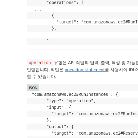
      "operations": [

....

        {

          "target": "com.amazonaws.ec2#RunI
        },

....

	  ]
유형은 API 작업의 입력, 출력, 특성 및 가
operation
인딩됩니다. 작업은
operation_statement
를 사용하여 IDL
할 수 있습니다.
JSON
"com.amazonaws.ec2#RunInstances": {

      "type": "operation",

      "input": {

        "target": "com.amazonaws.ec2#RunIns
      },

      "output": {

        "target": "com.amazonaws.ec2#Reserva