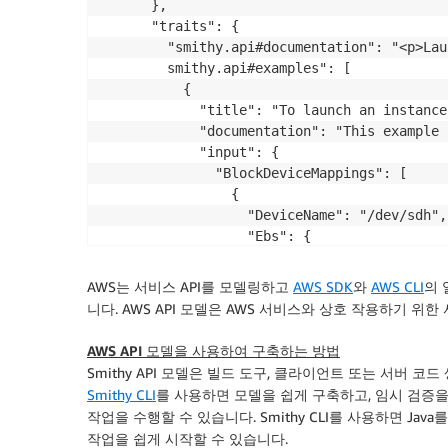
      },

      "traits": {

        "smithy.api#documentation": "<p>Lau
        smithy.api#examples": [

          {

            "title": "To launch an instance"
            "documentation": "This example 
            "input": {

              "BlockDeviceMappings": [

                {

                  "DeviceName": "/dev/sdh",

                  "Ebs": {

                    "VolumeSize": 100

                  }

AWS는 서비스 API를 모델링하고
AWS SDK
와
AWS CLI
의 
                }

니다. AWS API 모델은 AWS 서비스와 상호 작용하기 위
              ],

              "ImageId": "ami-abc12345",

AWS API 모델을 사용하여 구축하는 방법
              "InstanceType": "t2.micro",

Smithy API 모델은 빌드 도구, 클라이언트 또는 서버 코드 
              "KeyName": "my-key-pair",

Smithy CLI
를 사용하면 모델을 쉽게 구축하고, 임시 검증을
              "MaxCount": 1,

작업을 수행할 수 있습니다. Smithy CLI를 사용하면 Jav
              "MinCount": 1,

작업을 쉽게 시작할 수 있습니다.
              "SecurityGroupIds": [
