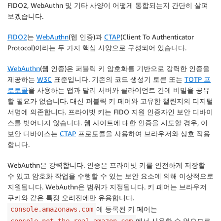
FIDO2, WebAuthn 및 기타 사양이 어떻게 통합되는지 간단히 살펴
보겠습니다.
FIDO2
는
WebAuthn
(웹 인증)과
CTAP
(Client To Authenticator
Protocol)이라는 두 가지 핵심 사양으로 구성되어 있습니다.
WebAuthn
(웹 인증)은 퍼블릭 키 암호화를 기반으로 강력한 인증을
제공하는
W3C
표준입니다. 기존의 코드 생성기 토큰 또는
TOTP 프
로토콜
을 사용하는 앱과 달리 서버와 클라이언트 간에 비밀을 공유
할 필요가 없습니다. 대신 퍼블릭 키 페어와 고유한 챌린지의 디지털
서명에 의존합니다. 프라이빗 키는 FIDO 지원 인증자인 보안 디바이
스를 벗어나지 않습니다. 웹 사이트에 대한 인증을 시도할 경우, 이
보안 디바이스는
CTAP
프로토콜을 사용하여 브라우저와 상호 작용
합니다.
WebAuthn은
강력
합니다. 인증은 프라이빗 키를 안전하게 저장할
수 있고 암호화 작업을 수행할 수 있는 보안 요소에 의해 이상적으로
지원됩니다. WebAuthn은
범위가 지정
됩니다. 키 페어는 브라우저
쿠키와 같은 특정 오리진에만 유용합니다.
에 등록된 키 페어는
console.amazonaws.com
에서 사용할 수 없으므로