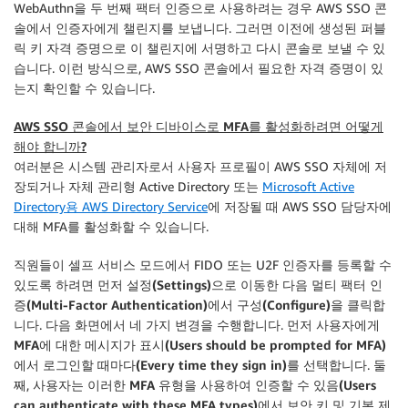
WebAuthn을 두 번째 팩터 인증으로 사용하려는 경우
AWS SSO
콘
솔에서 인증자에게 챌린지를 보냅니다. 그러면 이전에 생성된 퍼블
릭 키 자격 증명으로 이 챌린지에 서명하고 다시 콘솔로 보낼 수 있
습니다. 이런 방식으로,
AWS SSO
콘솔에서 필요한 자격 증명이 있
는지 확인할 수 있습니다.
AWS SSO 콘솔에서 보안 디바이스로 MFA를 활성화하려면 어떻게
해야 합니까?
여러분은 시스템 관리자로서 사용자 프로필이
AWS SSO
자체에 저
장되거나 자체 관리형 Active Directory 또는
Microsoft Active
Directory용 AWS Directory Service
에 저장될 때
AWS SSO
담당자에
대해 MFA를 활성화할 수 있습니다.
직원들이 셀프 서비스 모드에서 FIDO 또는 U2F 인증자를 등록할 수
있도록 하려면 먼저
설정(Settings)
으로 이동한 다음
멀티 팩터 인
증(Multi-Factor Authentication)
에서
구성(Configure)
을 클릭합
니다. 다음 화면에서 네 가지 변경을 수행합니다. 먼저
사용자에게
MFA에 대한 메시지가 표시(Users should be prompted for MFA)
에서
로그인할 때마다(Every time they sign in)
를 선택합니다. 둘
째,
사용자는 이러한 MFA 유형을 사용하여 인증할 수 있음(Users
can authenticate with these MFA types)
에서
보안 키 및 기본 제