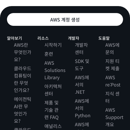
AWS 계정 생성
알아보기
리소스
개발자
도움말
AWS란
시작하기
개발자
AWS에
무엇인가
센터
문의
훈련
요?
SDK 및
지원 티
AWS
클라우드
도구
켓 제출
Solutions
컴퓨팅이
Library
AWS에
AWS
란 무엇
서의
re:Post
아키텍처
인가요?
.NET
센터
지식 센
에이전틱
AWS에
터
제품 및
AI란 무
서의
기술 관
AWS
엇인가
Python
련 FAQ
Support
요?
AWS에
개요
애널리스
클라우드