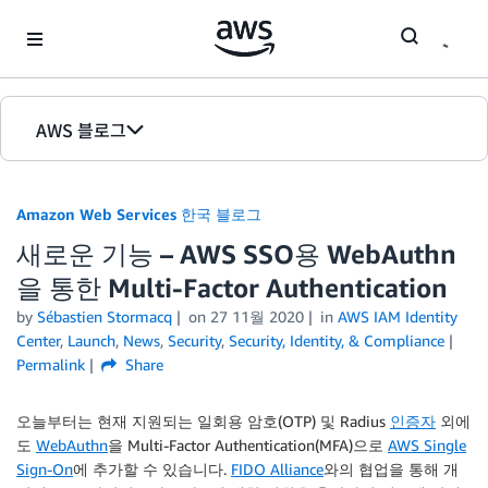
Skip to Main Content
AWS 블로그
홈
Amazon Web Services 한국 블로그
에디션
새로운 기능 – AWS SSO용 WebAuthn
을 통한 Multi-Factor Authentication
by
Sébastien Stormacq
on
27 11월 2020
in
AWS IAM Identity
Center
,
Launch
,
News
,
Security
,
Security, Identity, & Compliance
Permalink
Share
오늘부터는 현재 지원되는 일회용 암호(OTP) 및 Radius
인증자
외에
도
WebAuthn
을 Multi-Factor Authentication(MFA)으로
AWS Single
Sign-On
에 추가할 수 있습니다.
FIDO Alliance
와의 협업을 통해 개