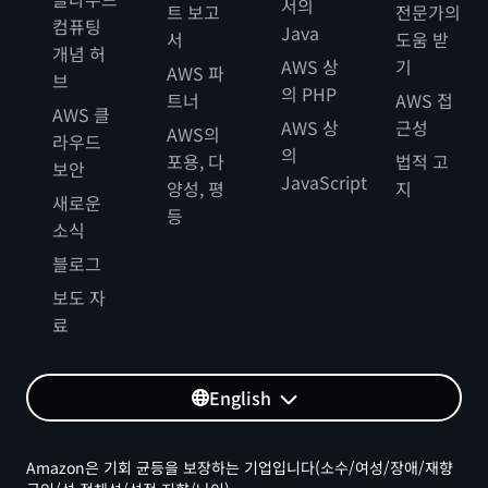
서의
트 보고
전문가의
컴퓨팅
Java
서
도움 받
개념 허
AWS 상
기
AWS 파
브
의 PHP
트너
AWS 접
AWS 클
AWS 상
근성
AWS의
라우드
의
포용, 다
법적 고
보안
JavaScript
양성, 평
지
새로운
등
소식
블로그
보도 자
료
English
Amazon은 기회 균등을 보장하는 기업입니다(소수/여성/장애/재향