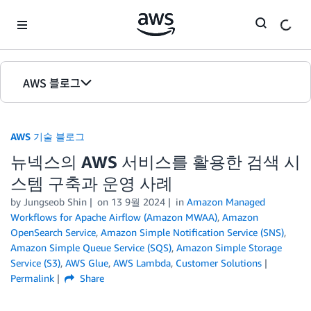
Skip to Main Content
AWS 블로그
홈
AWS 기술 블로그
에디션
뉴넥스의 AWS 서비스를 활용한 검색 시
스템 구축과 운영 사례
by Jungseob Shin
on
13 9월 2024
in
Amazon Managed
Workflows for Apache Airflow (Amazon MWAA)
,
Amazon
OpenSearch Service
,
Amazon Simple Notification Service (SNS)
,
Amazon Simple Queue Service (SQS)
,
Amazon Simple Storage
Service (S3)
,
AWS Glue
,
AWS Lambda
,
Customer Solutions
Permalink
Share