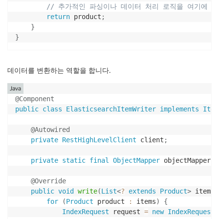
// 추가적인 파싱이나 데이터 처리 로직을 여기에 
return
 product
;
}
}
데이터를 변환하는 역할을 합니다.
Java
@Component
public
class
ElasticsearchItemWriter
implements
Item
@Autowired
private
RestHighLevelClient
 client
;
private
static
final
ObjectMapper
 objectMapper 
=
@Override
public
void
write
(
List
<
?
extends
Product
>
 items
)
for
(
Product
 product 
:
 items
)
{
IndexRequest
 request 
=
new
IndexRequest
(