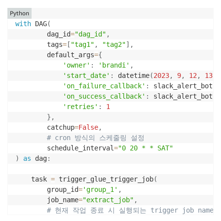
Python
with
 DAG
(
        dag_id
=
"dag_id"
,
        tags
=
[
"tag1"
,
"tag2"
]
,
        default_args
=
{
'owner'
:
'brandi'
,
'start_date'
:
 datetime
(
2023
,
9
,
12
,
13
,
'on_failure_callback'
:
 slack_alert_bot
.
a
'on_success_callback'
:
 slack_alert_bot
.
a
'retries'
:
1
}
,
        catchup
=
False
,
# cron 방식의 스케줄링 설정 
        schedule_interval
=
"0 20 * * SAT"
)
as
 dag
:
    task 
=
 trigger_glue_trigger_job
(
        group_id
=
'group_1'
,
        job_name
=
"extract_job"
,
# 현재 작업 종료 시 실행되는 trigger job name 
        trigger_dag_id
=
"trigger_indexing_job"
,