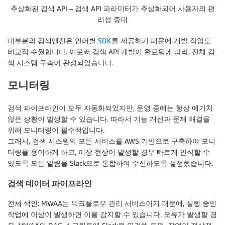
              }

추상화된 검색 API – 검색 API 파라미터가 추상화되어 사용자의 편
            },

리성 증대
            {

                   "range" : {

대부분의 검색엔진은 언어별
SDK
를 제공하기 때문에 개발 작업도
                    "price": {

비교적 수월합니다. 이로써 검색 API 개발이 완료됨에 따라, 전체 검
                            "gte": 1000,

색 시스템 구축이 완성되었습니다.
                            "lt": 20000

                        }

모니터링
                    }

            },

검색 파이프라인이 모두 자동화되었지만, 운영 중에는 항상 예기치
            {

않은 상황이 발생할 수 있습니다. 따라서
기능 개선과 문제 해결을
              "match": {

위해 모니터링이 필수적
입니다.
                "id": "11111"

그래서, 검색 시스템의 모든 서비스를 AWS 기반으로 구축하여 모니
              }

터링을 용이하게 하고, 이상 현상이 발생할 경우 빠르게 인식할 수
            }

          ]

있도록 모든 알림을 Slack으로 통합하여 수신하도록 설정했습니다.
        }

검색 데이터 파이프라인
      }

    }

전체 색인
: MWAA는 워크플로우 관리 서비스이기 때문에, 실행 중인
  }

작업에 이상이 발생하면 이를 감지할 수 있습니다. 오류가 발생할 경
}