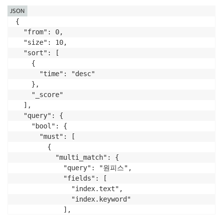
JSON
{

  "from": 0,

  "size": 10,

  "sort": [

    {

      "time": "desc"

    },

    "_score"

  ],

  "query": {

    "bool": {

      "must": [

        {

          "multi_match": {

            "query": "원피스",

            "fields": [

              "index.text",

              "index.keyword"

            ],

            "operator": "and"
