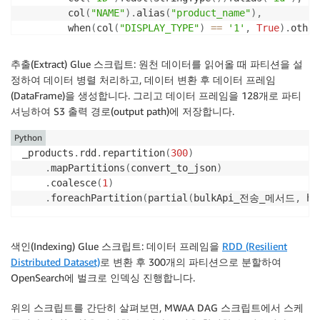
        col
(
"NAME"
)
.
alias
(
"product_name"
)
,
        when
(
col
(
"DISPLAY_TYPE"
)
==
'1'
,
True
)
.
other
# 파티셔닝 설정 
추출(Extract) Glue 스크립트: 원천 데이터를 읽어올 때 파티션을 설
_product_df
.
repartition
(
128
)
.
write
.
mode
(
'overwrite'
)
정하여 데이터 병렬 처리하고, 데이터 변환 후 데이터 프레임
(DataFrame)을 생성합니다. 그리고 데이터 프레임을 128개로 파티
셔닝하여 S3 출력 경로(output path)에 저장합니다.
Python
_products
.
rdd
.
repartition
(
300
)
.
mapPartitions
(
convert_to_json
)
.
coalesce
(
1
)
.
foreachPartition
(
partial
(
bulkApi_전송_메서드
,
 ho
색인(Indexing) Glue 스크립트: 데이터 프레임을
RDD (Resilient
Distributed Dataset)
로 변환 후 300개의 파티션으로 분할하여
OpenSearch에 벌크로 인덱싱 진행합니다.
위의 스크립트를 간단히 살펴보면, MWAA DAG 스크립트에서 스케