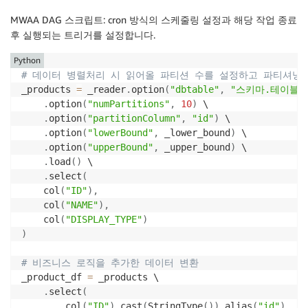
        script_args
=
{
MWAA DAG 스크립트: cron 방식의 스케줄링 설정과 해당 작업 종료
'--arg_1'
:
'1'
,
후 실행되는 트리거를 설정합니다.
'--arg_2'
:
'2'
,
'--arg_3'
:
'3'
Python
}
,
# 데이터 병렬처리 시 읽어올 파티션 수를 설정하고 파티셔닝 
        trigger_conf
=
{
_products 
=
 _reader
.
option
(
"dbtable"
,
"스키마.테이블명
'trigger_params_1'
:
'1'
,
.
option
(
"numPartitions"
,
10
)
 \

'trigger_params_2'
:
'2'
.
option
(
"partitionColumn"
,
"id"
)
 \

}
.
option
(
"lowerBound"
,
 _lower_bound
)
 \

)
.
option
(
"upperBound"
,
 _upper_bound
)
 \

.
load
(
)
 \

    task
.
select
(
    col
(
"ID"
)
,
    col
(
"NAME"
)
,
    col
(
"DISPLAY_TYPE"
)
)
# 비즈니스 로직을 추가한 데이터 변환 
_product_df 
=
 _products \

.
select
(
        col
(
"ID"
)
.
cast
(
StringType
(
)
)
.
alias
(
"id"
)
,