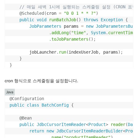
// 매일 새벽 1시에 실행되는 스케줄링 설정 (CRON 표현
@Scheduled
(
cron 
=
"0 0 1 * * ?"
)
public
void
runBatchJob
(
)
throws
Exception
{
JobParameters
 params 
=
new
JobParametersBuil
.
addLong
(
"time"
,
System
.
currentTimeM
.
toJobParameters
(
)
;
        jobLauncher
.
run
(
indexUserJob
,
 params
)
;
}
}
cron 형식으로 스케줄링을 설정합니다.
Java
@Configuration
public
class
BatchConfig
{
@Bean
public
JdbcCursorItemReader
<
Product
>
reader
(
Data
return
new
JdbcCursorItemReaderBuilder
<
Produ
.
name
(
"productItemReader"
)