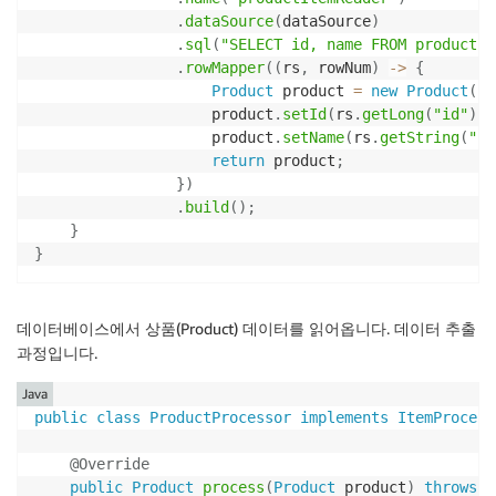
.
dataSource
(
dataSource
)
.
sql
(
"SELECT id, name FROM products"
.
rowMapper
(
(
rs
,
 rowNum
)
->
{
Product
 product 
=
new
Product
(
)
;
                    product
.
setId
(
rs
.
getLong
(
"id"
)
)
;
                    product
.
setName
(
rs
.
getString
(
"na
return
 product
;
}
)
.
build
(
)
;
}
}
데이터베이스에서 상품(Product) 데이터를 읽어옵니다. 데이터 추출
과정입니다.
Java
public
class
ProductProcessor
implements
ItemProcess
@Override
public
Product
process
(
Product
 product
)
throws
E