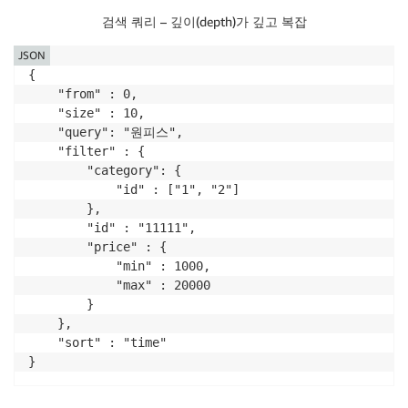
          }

검색 쿼리 – 깊이(depth)가 깊고 복잡
        }

      ],

JSON
      "filter": {

{

        "bool": {

    "from" : 0,

          "must": [

    "size" : 10,

            {

    "query": "원피스",

              "bool": {

    "filter" : {

                "should": [

        "category": {

                  {

            "id" : ["1", "2"]

                    "match": {

        },

                      "category_id": "1"

        "id" : "11111",

                    }

        "price" : {

                  },

            "min" : 1000,

                  {

            "max" : 20000

                    "match": {

        }

                      "category_id": "2"

    },

                    }

    "sort" : "time"

                  }

}
                ],

                "minimum_should_match": 1
