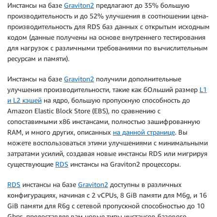
Инстансы на базе
Graviton2
предлагают до 35% большую
производительность и до 52% улучшения в соотношении цена-
производительность для RDS баз данных с открытым исходным
кодом (данные получены на основе внутреннего тестирования
для нагрузок с различными требованиями по вычислительным
ресурсам и памяти).
Инстансы на базе
Graviton2
получили дополнительные
улучшения производительности, такие как бОльший размер
L1
и L2 кэшей
на ядро, большую пропускную способность до
Amazon Elastic Block Store (EBS), по сравнению с
сопоставимыми x86 инстансами, полностью зашифрованную
RAM, и много других, описанных
на данной странице
. Вы
можете воспользоваться этими улучшениями с минимальными
затратами усилий, создавая новые инстансы RDS или мигрируя
существующие
RDS
инстансы на Graviton2 процессоры.
RDS
инстансы на базе
Graviton2
доступны в различных
конфигурациях, начиная с 2 vCPUs, 8 GiB памяти для M6g, и 16
GiB памяти для R6g с сетевой пропускной способностью до 10
Gbps, предоставляя вам новые типы инстансов базового