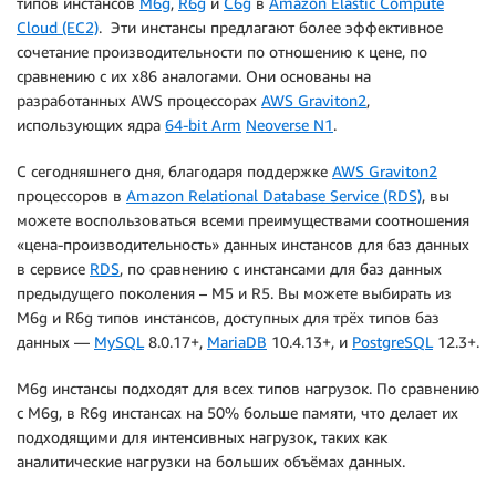
типов инстансов
M6g
,
R6g
и
C6g
в
Amazon Elastic Compute
Cloud (EC2)
. Эти инстансы предлагают более эффективное
сочетание производительности по отношению к цене, по
сравнению с их x86 аналогами. Они основаны на
разработанных AWS процессорах
AWS Graviton2
,
использующих ядра
64-bit Arm
Neoverse N1
.
С сегодняшнего дня, благодаря поддержке
AWS Graviton2
процессоров в
Amazon Relational Database Service (RDS)
, вы
можете воспользоваться всеми преимуществами соотношения
«цена-производительность» данных инстансов для баз данных
в сервисе
RDS
, по сравнению с инстансами для баз данных
предыдущего поколения – M5 и R5. Вы можете выбирать из
M6g и R6g типов инстансов, доступных для трёх типов баз
данных —
MySQL
8.0.17+,
MariaDB
10.4.13+, и
PostgreSQL
12.3+.
M6g инстансы подходят для всех типов нагрузок. По сравнению
с M6g, в R6g инстансах на 50% больше памяти, что делает их
подходящими для интенсивных нагрузок, таких как
аналитические нагрузки на больших объёмах данных.