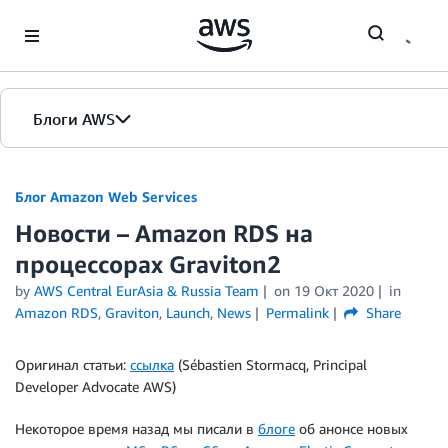
Skip to Main Content
Блоги AWS
Главная страница
Блог Amazon Web Services
Новости – Amazon RDS на
Версии
процессорах Graviton2
by
AWS Central EurAsia & Russia Team
on
19 Окт 2020
in
Amazon RDS
,
Graviton
,
Launch
,
News
Permalink
Share
Оригинал статьи:
ссылка
(Sébastien Stormacq, Principal
Developer Advocate AWS)
Некоторое время назад мы писали в
блоге
об анонсе новых