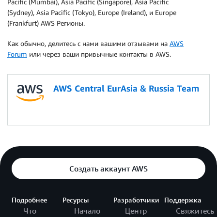
Pacific (Mumbai), Asia Pacific (Singapore), Asia Pacific
(Sydney), Asia Pacific (Tokyo), Europe (Ireland), и Europe
(Frankfurt) AWS Регионы.
Как обычно, делитесь с нами вашими отзывами на
AWS
Forum
или через ваши привычные контакты в AWS.
AWS Central EurAsia & Russia Team
Создать аккаунт AWS
Подробнее
Ресурсы
Разработчики
Поддержка
Что
Начало
Центр
Свяжитесь