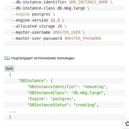
 --db-instance-identifier 
$DB_INSTANCE_NAME
\
 --db-instance-class db.m6g.large 
\
--engine
 postgres 
\
 --engine-version 
12.3
\
 --allocated-storage 
20
\
 --master-username 
$MASTER_USER
\
 --master-user-password 
$MASTER_PASSWORD
CLI
подтвердит исполнение команды:
Bash
{
"DBInstance"
:
{
"DBInstanceIdentifier"
:
"newsblog"
,

"DBInstanceClass"
:
"db.m6g.large"
,

"Engine"
:
"postgres"
,

"DBInstanceStatus"
:
"creating"
..
}