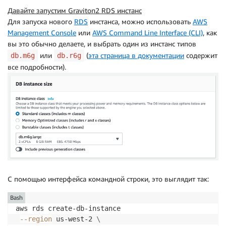
Давайте запустим
Graviton2 RDS инстанс
Для запуска нового
RDS
инстанса, можно использовать
AWS
Management Console
или
AWS Command Line Interface (CLI)
, как
вы это обычно делаете, и выбрать один из инстанс типов
или
(
эта страница в документации
содержит
db.m6g
db.r6g
все подробности).
С помощью интерфейса командной строки, это выглядит так:
Bash
aws rds create-db-instance

--region
 us-west-2 
\