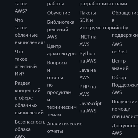
такое
работы
разработчика
с нами
AWS?
Обучение
Пакеты
Обращени
Что
SDK и
в
Библиотека
такое
инструментарий
службу
решений
облачные
поддержки
AWS
.NET на
вычисления?
AWS
AWS
Центр
Что
re:Post
архитектуры
Python
такое
на AWS
Центр
Вопросы
агентный
знаний
и
Java на
ИИ?
ответы
AWS
Обзор
Раздел
по
Поддержк
PHP на
концепций
продуктам
AWS
AWS
в сфере
и
Получение
JavaScript
облачных
техническим
помощи
на AWS
вычислений
темам
специалист
Безопасность
Аналитические
Доступност
облака
отчеты
AWS
AWS