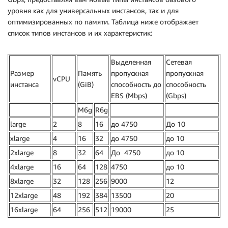
уровня как для универсальных инстансов, так и для
оптимизированных по памяти. Таблица ниже отображает
список типов инстансов и их характеристик:
Выделенная
Сетевая
Размер
Память
пропускная
пропускная
vCPU
инстанса
(GiB)
способность до
способность
EBS (Mbps)
(Gbps)
M6g
R6g
large
2
8
16
до 4750
До 10
xlarge
4
16
32
до 4750
до 10
2xlarge
8
32
64
До 4750
до 10
4xlarge
16
64
128
4750
до 10
8xlarge
32
128
256
9000
12
12xlarge
48
192
384
13500
20
16xlarge
64
256
512
19000
25