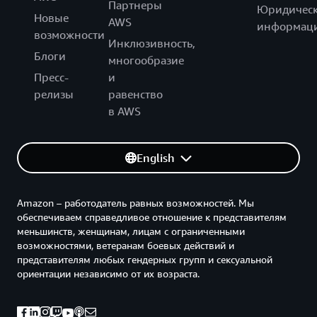
Партнеры
Юридическ
Новые
AWS
информац
возможности
Инклюзивность,
Блоги
многообразие
Пресс-
и
релизы
равенство
в AWS
English
Amazon – работодатель равных возможностей. Мы
обеспечиваем справедливое отношение к представителям
меньшинств, женщинам, лицам с ограниченными
возможностями, ветеранам боевых действий и
представителям любых гендерных групп и сексуальной
ориентации независимо от их возраста.