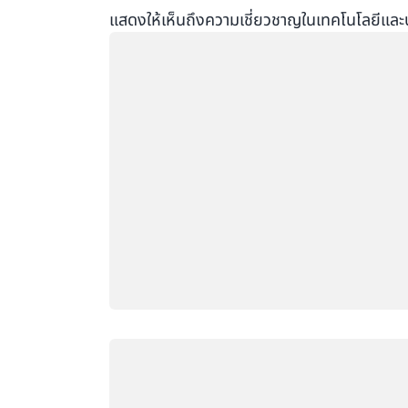
แสดงให้เห็นถึงความเชี่ยวชาญในเทคโนโลยีแล
กำลังโหลด
กำลังโหลด