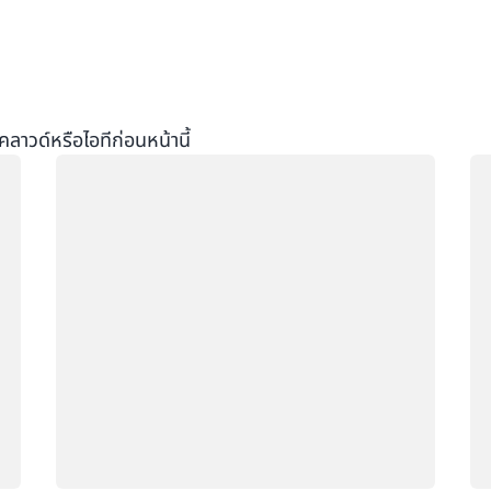
วด์หรือไอทีก่อนหน้านี้
กำลังโหลด
กำ