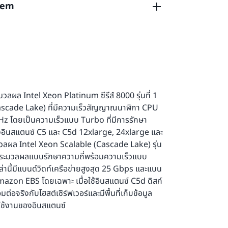
tem
เซอร์ Intel Xeon Platinum ซีรีส์ 8000
งเวิร์กโหลด HPC, ซอฟต์แวร์ Data Lake และการ
็อกแบบใช้ NVMe ภายในที่เชื่อมต่อจริงกับโฮสต์
มีความถี่ของแกนประมวลผลแบบรักษาความถี่พร้อม
าย อินสแตนซ์ C5n.9xlarge และ 18xlarge รองรับ
สแตนซ์ C5d และ C5ad อินสแตนซ์เหล่านี้เหมาะ
ง 3.4 GHz และความถี่ของแกนประมวลผลเดี่ยว
A)
นที่เก็บข้อมูลภายในความเร็วสูงที่มีเวลาแฝงต่ำ
เพื่อรันแอปพลิเคชัน
HPC
ที่เชื่อมโยงกันอย่าง
สุดถึง 3.5 GHz โดยใช้ Intel Turbo Boost
ดการรูปภาพ และการประมวลผลสื่อรูปแบบอื่นๆ
กชันบล็อกการสร้างที่ครบถ้วน ซึ่งถ่ายโอน
งรับชุดคำสั่งใหม่ของ Intel Advanced Vector
ิเคชันที่ต้องการพื้นที่เก็บข้อมูลชั่วคราว เช่น
แบบดั้งเดิมจำนวนมากไปยังฮาร์ดแวร์และ
่งทำให้ FLOPS ต่อแกนต่อรอบเพิ่มขึ้นสูงสุด 2
่ต้องการแคชและไฟล์ Scratch
ิทธิภาพสูง ความพร้อมใช้งานสูง และความ
C4 รุ่นก่อนๆ ขนาดของอินสแตนซ์ C5 และ C5d
งระบบเสมือน
tal ทำให้สามารถใช้งาน Vector Neural
วลผล Intel Xeon Platinum ซีรีส์ 8000 รุ่นที่ 1
12 VNNI*) ได้ ซึ่งจะช่วยเพิ่มความเร็วสำหรับ
อ Cascade Lake) ที่มีความเร็วสัญญาณนาฬิกา CPU
นิ่ง เช่น เนื้อหาที่มีความซับซ้อน และปรับปรุง
 โดยเป็นความเร็วแบบ Turbo ที่มีการรักษา
บเวิร์กโหลดของดีปเลิร์นนิงได้อย่างหลากหลาย
องอินสแตนซ์ C5 และ C5d 12xlarge, 24xlarge และ
ลผล Intel Xeon Scalable (Cascade Lake) รุ่น
กนประมวลผลแบบรักษาความถี่พร้อมความเร็วแบบ
่านี้มีแบนด์วิดท์เครือข่ายสูงสุด 25 Gbps และแบน
ซสเซอร์
AMD
EPYC 7002 รุ่นที่ 2 ที่มีความเร็ว
Amazon EBS โดยเฉพาะ เมื่อใช้อินสแตนซ์ C5d ดิสก์
ึ้นบนโหนดการประมวลผล 7nm เพื่อประสิทธิภาพที่
อจริงกับโฮสต์เซิร์ฟเวอร์และมีพื้นที่เก็บข้อมูล
ะสิทธิภาพต่อราคาในระดับ x86 ชั้นนำ ด้วยการ
ารใช้งานของอินสแตนซ์
ิทธิภาพสูงและค่าใช้จ่ายที่ลดลง 10%