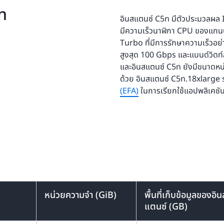
n
อินสแตนซ์ C5n มีตัวประมวลผล I
มีความเร็วนาฬิกา CPU ของแกน
Turbo ที่มีการรักษาความเร็วอย่า
สูงสุด 100 Gbps และแบนด์วิด
และอินสแตนซ์ C5n ยังมีขนาดหน
ด้วย อินสแตนซ์ C5n.18xlarge
(EFA)
ในการเรียกใช้แอปพลิเคชั
หน่วยความจำ (GiB)
พื้นที่เก็บข้อมูลของอิน
แตนซ์ (GB)