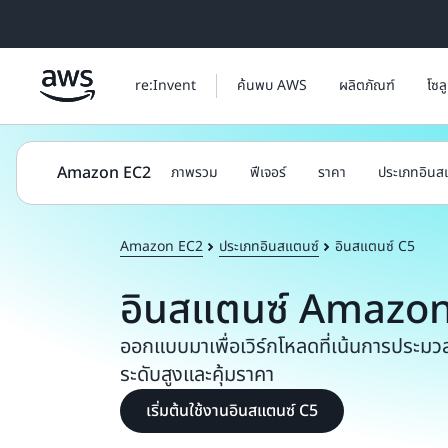
ข้ามไปที่เนื้อหาหลัก
re:Invent
ค้นพบ AWS
ผลิตภัณฑ์
โซล
Amazon EC2
ภาพรวม
ฟีเจอร์
ราคา
ประเภทอินส
Amazon EC2
ประเภทอินสแตนซ์
อินสแตนซ์ C5
อินสแตนซ์ Amazo
ออกแบบมาเพื่อเวิร์กโหลดที่เน้นการประม
ระดับสูงและคุ้มราคา
เริ่มต้นใช้งานอินสแตนซ์ C5