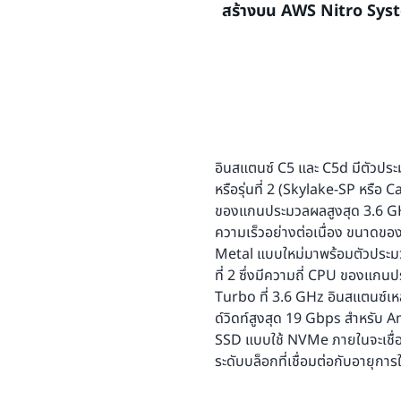
สร้างบน AWS Nitro Sys
Scalable รุ่นที่ 2 หรือโปรเซส
ที่เน้นการใช้เครือข่าย รวมถึ
พื้นที่เก็บข้อมูล SSD ระดับบล
(Skylake-SP) รุ่นที่ 1 ซึ่ง
วิเคราะห์ และอุปกรณ์เครือข่
เซิร์ฟเวอร์สามารถใช้ได้ในอิน
ความเร็วแบบ Turbo สูงสุดถึ
Elastic Fabric Adapter (EF
สำหรับแอปพลิเคชันที่ต้องใช้พื้
พร้อมความเร็วแบบ Turbo สูง
แน่นหนาในระดับขนาดใหญ่
เช่น การเข้ารหัสวิดีโอ การจั
AWS Nitro System
คือคอลเล
Technology อินสแตนซ์ C5 รอ
นอกจากนี้ยังมีประโยชน์ต่อแอปพล
ฟังก์ชันการจำลองระบบเสมือน
Extensions 512 (AVX-512) ซึ
การประมวลผลแบทช์และล็อกที
ซอฟต์แวร์เฉพาะ เพื่อมอบประส
เท่าเมื่อเทียบกับอินสแตนซ์ 
ปลอดภัยสูง พร้อมลดค่าจำลอ
12xlarge, 24xlarge และ Me
อินสแตนซ์ C5 และ C5d มีตัวประม
Network Instructions (AVX-5
หรือรุ่นที่ 2 (Skylake-SP หรื
การทำงานทั่วไปของแมชชีนเลิร์น
ของแกนประมวลผลสูงสุด 3.6 GHz
ประสิทธิภาพในการอนุมานให้กั
ความเร็วอย่างต่อเนื่อง ขนาดข
โดยอัตโนมัติ
Metal แบบใหม่มาพร้อมตัวประมว
ที่ 2 ซึ่งมีความถี่ CPU ของแ
Turbo ที่ 3.6 GHz อินสแตนซ์เหล
อินสแตนซ์ C5a มาพร้อมโปรเ
ด์วิดท์สูงสุด 19 Gbps สำหรับ 
สูงสุดถึง 3.3 GHz ซึ่งสร้างข
SSD แบบใช้ NVMe ภายในจะเชื่อมต่
เพิ่มขึ้น อินสแตนซ์ C5a ให้ปร
ระดับบล็อกที่เชื่อมต่อกับอายุก
ผสานรวมของการประมวลผลประส