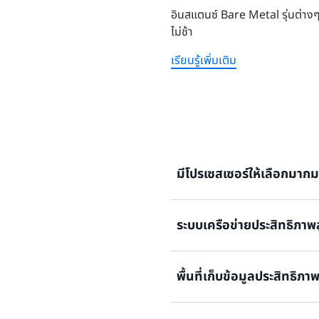
อินสแตนซ์ Bare Metal รุ่นต่า
ไม่ช้า
เรียนรู้เพิ่มเติม
มีโปรเซสเซอร์ให้เลือกมาก
ระบบเครือข่ายประสิทธิภาพ
อินสแตนซ์ C5 และ C5d เสนอ
อินสแตนซ์ C5 และ C5d 12xla
Intel
Xeon Scalable (Cascade
พื้นที่เก็บข้อมูลประสิทธิภา
แกนประมวลผลแบบรักษาความถี
อินสแตนซ์ C5n ใช้ประโยชน์
ความถี่ของแกนประมวลผลเดี่
Network Adapter (ENA) ที่ให
อินสแตนซ์ C5 และ C5d ขนาดอื
Gbps ไปยังอินสแตนซ์เดี่ยว อิ