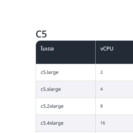
C5
โมเดล
vCPU
c5.large
2
c5.xlarge
4
c5.2xlarge
8
c5.4xlarge
16