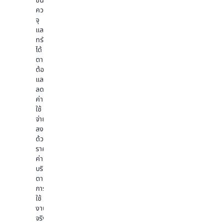
ขนาด
ฐาน
ม
เทคโนโลยี
ความ
ข้อมูล
แบบ
เสียง
จุ
อย่าง
เรี
ล้ำ
และ
ปลอดภ
ยล
สมัย
ทรัพยากร
ได้
ไทม์
และ
ได้
อย่าง
และ
สภาพ
ตาม
ง่ายดา
การ
แวดล้อม
ต้องการ
ภายใน
วิเคราะห์
แบบ
และ
ไม่
รวม
โลก
ลด
กี่
ถึง
จริง
ค่า
นาที
เครื่อง
ผสาน
ใช้
มือ
โลก
เข้า
จ่าย
การ
เสมือน
ถึง
ลง
วิเคราะห์
ชุด
ด้วย
ปลด
และ
ข้อมูล
ราคา
ปล่อย
ประมวล
เปิด
ค่า
ความ
ผล
เงิน
บริการ
สามารถ
ข้อมูล
ทุน
ตาม
ด้าน
ธุรกิจ
และ
การ
ปัญญา
การ
แชร์
ใช้
ประดิษฐ์
ฝึกฝน
ข้อมูล
งาน
(AI)
ได้
จริง
และ