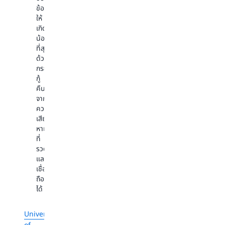
การ
ข้อมูล
ทำงาน
ให้
ร่วม
เกิด
กัน
น้อย
ที่สุด
University
ด้วย
of
กระบวนการ
Queensland
กู้
คืน
ยก
จาก
ระดับ
ความ
วิทยาเขต
เสีย
โดย
หาย
ใช้
ที่
Data
รวดเร็ว
Lake
และ
ที่
เชื่อ
สร้าง
ถือ
ขึ้น
ได้
บน
AWS
University