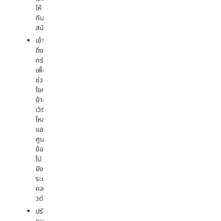
จำนวน
ให้
ที่
ฐาน
นักศึกษา
ทัน
ทุก
และ
และ
สมัย
เวลา
ใช้
การ
ทุก
เวลา
เข้า
มี
วัน
ไป
ถึง
ส่วน
ตลอด
กับ
ทรัพยากร
ร่วม
24
การ
เพื่อ
ของ
ชั่วโมง
ทำงาน
ช่วย
นักศึกษา
ด้าน
โยก
ขับ
วิทยาศาสตร
เข้า
ย้าย
เคลื่อน
มาก
ถึง
เวิร์ก
ห้อง
ขึ้น
ความ
โหลด
ปฏิบัติ
สามารถ
และ
การ
เปิด
ที่
ศูนย์
คอมพิวเตอร์
ใช้
ซับ
ข้อมูล
เสมือน
งานกา
ซ้อน
ไป
ผู้
คำนว
มากมาย
ยัง
ช่วย
พื้นที่
เพื่อ
ระบบ
ดิจิทัล
เก็บ
รองรับ
คลา
อัจฉริยะ
ข้อมูล
กา
วด์
และ
และ
รส
แช
ปรับ
ทรัพย
ตรี
ทบอท