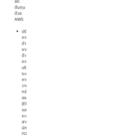
เก็บ
ลด
การ
เร่ง
จัดการ
ต้นทุน
เรียน
ระยะ
และ
ด้วย
รู้
เวลา
ปลด
AWS
ปรับปรุง
การ
ล็อก
ความ
วิจัย
ข้อมูล
ปรับปรุง
เท่า
ให้
เชิง
การ
เทียม
ใช้
ลึก
ดำเนิน
และ
เวลา
จาก
งาน
การ
น้อย
ข้อมูล
ด้าน
เข้า
ลง
จำนวน
การ
ถึง
โดย
มาก
บริหาร
แหล่ง
การ
เพื่อ
ระบบ
ข้อมูล
ลด
รองรับ
การ
ดิจิทัล
เวลา
การ
วางแผน
ที่
วิเคราะห์
ทรัพยากร
เข้า
ต้อง
เชิง
องค์กร
ถึง
ใช้
คาด
(ERP)
แอปพลิเคชัน
ไป
การณ์
และ
และ
กับ
การ
ระบบ
เด
การ
ทำงาน
สารสนเทศ
สก์ท็อป
สร้าง
เพื่อ
นักศึกษา
ได้
โครงสร้าง
รักษา
(SIS)
ทุก
พื้น