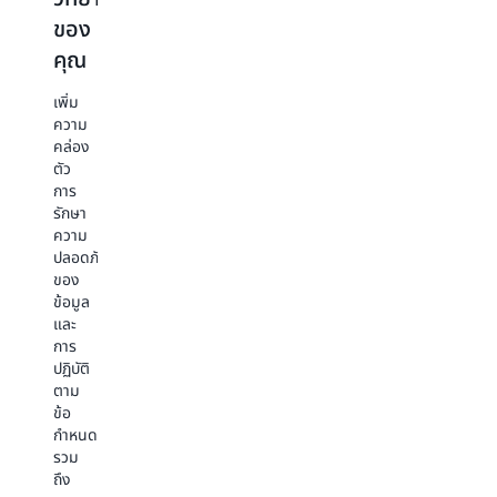
งาน
ใน
ของ
การ
ทั้งหมด
การ
ของ
คุณ
วิจัย
สื่อสาร
ข้อมูล
และ
ใน
เพิ่ม
ปรับ
AWS
สถาบัน
ความ
แต่ง
ช่วย
และ
คล่อง
การ
เหลือ
ใช้
ตัว
มี
สถาบัน
การ
การ
ส่วน
อุดมศึกษา
วิเคราะห์
รักษา
ร่วม
ชั้น
เพื่อ
ความ
ให้
นำ
ทำการ
ปลอดภัย
เหมาะ
รวม
ตัดสิน
ของ
กับ
ทั้ง
ใจ
ข้อมูล
นักเรียน
หน่วย
อย่าง
และ
รับรอง
งาน
มี
การ
ความ
วิจัย
ข้อมูล
ปฏิบัติ
ต่อ
ระดับ
และ
ตาม
เนื่อง
ชาติ
ลด
ข้อ
ของ
และ
ต้นทุน
กำหนด
การ
นานาชาติ
รวม
สอน
ใน
จัด
ถึง
และ
การ