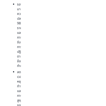
อย่าง
แมชชีน
สำรวจ
รองรับ
ราบ
เลิร์น
มาตรฐาน
เทคโนโลยี
รื่น
นิง
ความ
ข้อมูล
ใน
(ML)
ปลอดภัย
และ
แพลตฟอร์ม
98
เงิน
ต่างๆ
รายการ
Arizona
ทุน
เพื่อ
และ
State
รับ
เพื่อ
การ
University
มุม
พัฒนา
รับรอง
ดึงดูด
มอง
วิทยาศาสตร
การ
ที่
นักศึกษา
ให้
ปฏิบัติ
ครอบคลุม
ด้วย
ก้าวหน้า
ตาม
เกี่ยว
วิดีโอ
ข้อ
กับ
แบบ
กำหนด
ผล
โต้ตอบ
ลด
การ
เวลา
ดำเนิน
หยุด
งาน
ทำงาน
ของ
และ
นักเรียน
การ
หรือ
สูญหาย
เพื่อ
ของ