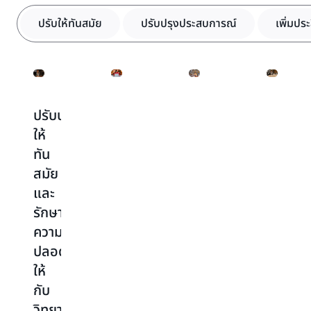
ปรับให้ทันสมัย
ปรับปรุงประสบการณ์
เพิ่มปร
ปรับปรุง
ปรับปรุง
เปลี่ยน
เพิ่ม
ให้
ประสบการณ์
ข้อมูล
ความ
ทัน
ของ
ให้
สามารถ
สมัย
นักเรียน
เป็น
ให้
และ
ให้
ภูมิปัญญา
กับ
รักษา
ดี
นัก
เพิ่ม
ความ
ยิ่ง
วิจัย
ประสิทธิภาพ
ให้
ปลอดภัย
ขึ้น
และ
กับ
ให้
เร่ง
รอบ
สร้าง
กับ
ความเร็
การ
วิธี
ใช้
ใหม่
วิทยาเขต
ใน