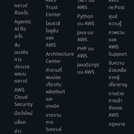
AWS
.NET บน
AWS
คลาวด์
Trust
AWS
re:Post
คืออะไร
Center
Python
ศูนย์
Agentic
ไลบราลี
บน AWS
ความรู้
AI คือ
โซลูชัน
Java บน
ภาพรวม
อะไร
ของ
AWS
ของ
ฮับ
AWS
AWS
PHP บน
แนวคิด
Architecture
Support
AWS
การ
Center
รับความ
JavaScript
ประมวล
คำถามที่
ช่วยเหลือ
บน AWS
ผลบน
พบบ่อย
จากผู้
คลาวด์
เกี่ยวกับ
เชี่ยวชาญ
AWS
ผลิตภัณฑ์
การช่วย
Cloud
และ
การเข้า
Security
เทคนิค
ถึงของ
มีอะไรใหม่
รายงาน
AWS
บล็อก
การ
กฎหมาย
วิเคราะห์
ข่าว