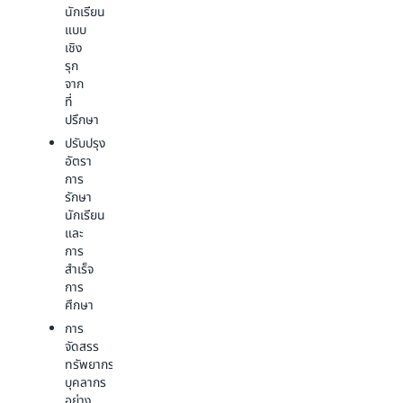
ใน
นักเรียน
นักเรียน
ขณะ
แบบ
และความ
ที่ยัง
เชิง
สำเร็จ
คง
รุก
ทาง
คุ้ม
จาก
วิชาการ
ค่า
ที่
เปิด
ปรึกษา
การ
กว้าง
ลง
ปรับปรุง
เพื่อ
ทะเบียน
อัตรา
การ
ที่ขับ
การ
เข้า
เคลื่อน
รักษา
ถึง
ด้วย
นักเรียน
และ
ข้อมูล
และ
การ
และ
การ
ทำงาน
การ
สำเร็จ
ร่วม
จัดการ
การ
กัน
ทางการ
ศึกษา
สำหรับ
เงิน
การ
นัก
ปรับปรุง
จัดสรร
วิจัย
กระบวนการ
ทรัพยากร
ผู้
ตรวจ
บุคลากร
ประกอบ
สอบ
อย่าง
การ