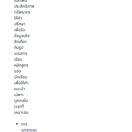
และเพิ่ม
ใช้
ขอบเขต
ประสิทธิภาพ
แรงงาน
ของ
ทรัพยากร
มาก มีค่า
ความรู้
ให้คำ
ใช้จ่ายสูง
นำเสนอ
ปรึกษา
สำหรับ
การค้น
เพื่อรับ
นักเรียน
พบ
ข้อมูลเชิง
และต้อง
วิทยาศาสตร์
ลึกเกี่ยว
ใช้เวลา
และ
กับรูป
หลาย
เทคโนโลยี
แบบการ
สัปดาห์
ที่
เรียน
จึงจะเสร็จ
เปลี่ยนแปลง
หลักสูตร
สมบูรณ์
ซึ่งจะ
ของ
ปรับปรุง
ทำให้
นักเรียน
การ
สังคม
เพื่อให้คำ
ดำเนิน
ของเรา
แนะนำ
งานและ
ใน
เฉพาะ
เพิ่ม
อนาคต
บุคคลใน
ประสิทธิภาพ
ในปัจจุบัน
เวลาที่
การใช้
เหมาะสม
ทรัพยากร
ประสิทธิภาพ
เพื่อเพิ่ม
ที่ล้ำ
การ
การ
สมัย
แทรกแซง
สนับสนุน