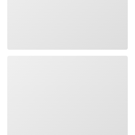
กำลังโหลด