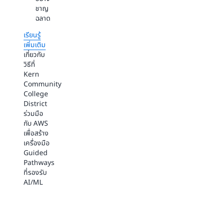
สำเนา
ชาญ
และ
ผล
ฉลาด
องค์กร
การ
ทั่ว
เรียนรู้
เรียน
โลก
เพิ่มเติม
และ
มุ่ง
เกี่ยวกับ
การ
เน้น
วิธีที่
เชื่อม
ไปที่
Kern
โยง
วิทยาศาสตร์
Community
หลักสูตร
และ
College
การ
นวัตกรรม
District
เข้า
มากกว่า
ร่วมมือ
ถึง
การ
กับ AWS
ข้อมูล
จัดการ
เพื่อสร้าง
ที่ได้
โครงสร้าง
เครื่องมือ
รับ
พื้น
Guided
การ
ฐาน
Pathways
ปรับปรุง
ที่รองรับ
และ
เรียนรู้
AI/ML
ปลอดภัย
เพิ่มเติม
สำหรับ
เกี่ยวกับ
แผนก
วิธีการที่
สำคัญ
สถาบัน