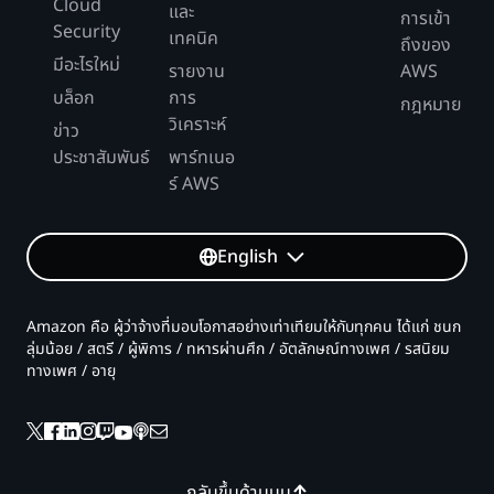
Cloud
และ
การเข้า
Security
เทคนิค
ถึงของ
มีอะไรใหม่
รายงาน
AWS
บล็อก
การ
กฎหมาย
วิเคราะห์
ข่าว
ประชาสัมพันธ์
พาร์ทเนอ
ร์ AWS
English
Amazon คือ ผู้ว่าจ้างที่มอบโอกาสอย่างเท่าเทียมให้กับทุกคน ได้แก่ ชนก
ลุ่มน้อย / สตรี / ผู้พิการ / ทหารผ่านศึก / อัตลักษณ์ทางเพศ / รสนิยม
ทางเพศ / อายุ
กลับขึ้นด้านบน