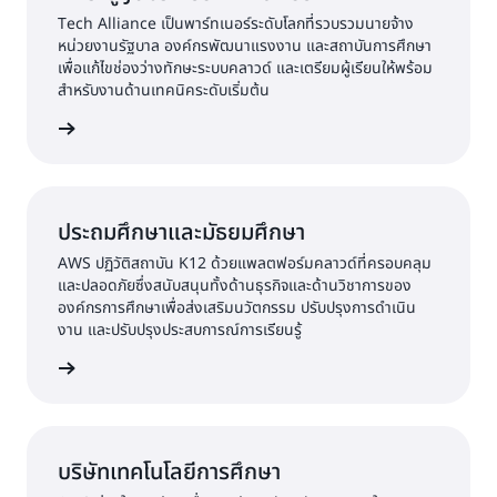
Tech Alliance เป็นพาร์ทเนอร์ระดับโลกที่รวบรวมนายจ้าง
หน่วยงานรัฐบาล องค์กรพัฒนาแรงงาน และสถาบันการศึกษา
เพื่อแก้ไขช่องว่างทักษะระบบคลาวด์ และเตรียมผู้เรียนให้พร้อม
สำหรับงานด้านเทคนิคระดับเริ่มต้น
้เพิ่มเติม
ประถมศึกษาและมัธยมศึกษา
AWS ปฏิวัติสถาบัน K12 ด้วยแพลตฟอร์มคลาวด์ที่ครอบคลุม
และปลอดภัยซึ่งสนับสนุนทั้งด้านธุรกิจและด้านวิชาการของ
องค์กรการศึกษาเพื่อส่งเสริมนวัตกรรม ปรับปรุงการดำเนิน
งาน และปรับปรุงประสบการณ์การเรียนรู้
้เพิ่มเติม
บริษัทเทคโนโลยีการศึกษา