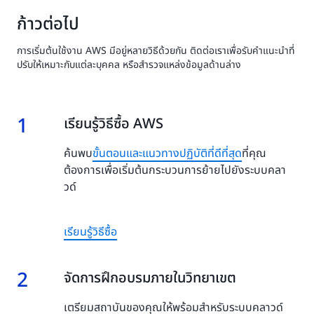
นวัตกรรม
เรียนรู้
ก้าวต่อไป
เทคโนโลยี
เพิ่มเติม
ฝึกอบรม
เกี่ยวกับ
โมเดลพื้น
การเริ่มต้นใช้งาน AWS มีอยู่หลายวิธีด้วยกัน ติดต่อเราเพื่อรับคำแนะนำที่
วิธีที่การ
ฐาน
ปรับให้เหมาะกับแต่ละบุคคล หรือสำรวจแหล่งข้อมูลด้านล่าง
เปลี่ยน
Falcon
ผ่านสู่
LLM
ระบบ
40B ที่ล้ำ
ดิจิทัล
1
สมัยบน
1.
เรียนรู้วิธีซื้อ AWS
ของ
Amazon
Illinois
SageMaker
ค้นพบ
ขั้นตอนและแนวทางปฏิบัติที่ดีที่สุด
ที่คุณ
Tech
ต้องการเพื่อเริ่มต้นกระบวนการย้ายไปยังระบบคลา
ช่วยเพิ่ม
การเข้า
วด์
ถึงและ
ความเท่า
เทียมกัน
เรียนรู้วิธีซื้อ
2
2.
จัดการฝึกอบรมภายในวิทยาเขต
เตรียมสถาบันของคุณให้พร้อมสำหรับระบบคลาวด์