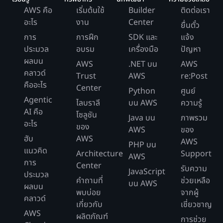
AWS คือ
เริ่มต้นใช้
Builder
ติดต่อเรา
อะไร
งาน
Center
ยื่นตั๋ว
การ
การฝึก
SDK และ
แจ้ง
ประมวล
อบรม
เครื่องมือ
ปัญหา
ผลบน
AWS
.NET บน
AWS
คลาวด์
Trust
AWS
re:Post
คืออะไร
Center
Python
ศูนย์
Agentic
ไลบราลี
บน AWS
ความรู้
AI คือ
โซลูชัน
Java บน
ภาพรวม
อะไร
ของ
AWS
ของ
ฮับ
AWS
AWS
PHP บน
แนวคิด
Architecture
Support
AWS
การ
Center
รับความ
JavaScript
ประมวล
คำถามที่
ช่วยเหลือ
บน AWS
ผลบน
พบบ่อย
จากผู้
คลาวด์
เกี่ยวกับ
เชี่ยวชาญ
AWS
ผลิตภัณฑ์
การช่วย