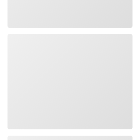
กำลังโหลด
กำลังโหลด