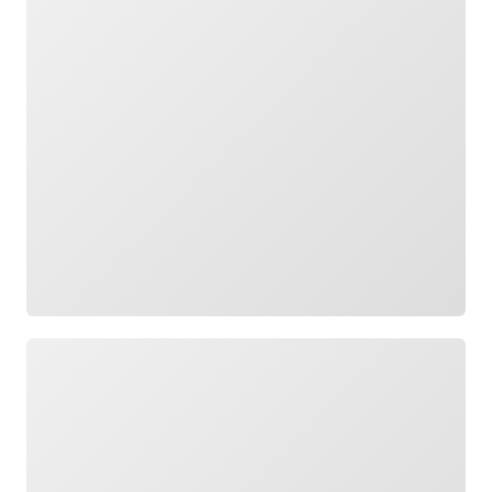
กำลังโหลด