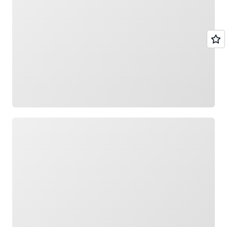
กำลังโหลด