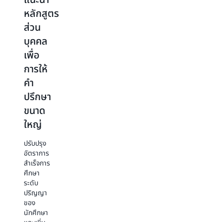
แนะนำ
ขนาด
AI
หลักสูตร
กระบวนการ
พร้อม
ส่วน
ลง
โมเดล
บุคคล
ทะเบียน
ภาษา
เพื่อ
นักเรียน
ขนาด
การให้
ใหญ่
การ
คำ
ประมวล
การ
ผล
ปรึกษา
พัฒนา
เอกสาร
โมเดล
ขนาด
รับรอง
ภาษา
ใหญ่
ผลการ
ขนาด
เรียนทาง
ใหญ่
ปรับปรุง
วิชาการ
(LLM) ที่
อัตราการ
ระดับ
มี
สำเร็จการ
นานาชาติ
พารามิเตอร์
ศึกษา
จำนวน
40 พัน
ระดับ
60,000
ล้าน
ปริญญา
หน้าด้วย
รายการ
ของ
ตนเอง
เพื่อผลัก
นักศึกษา
นั้นต้อง
ดัน