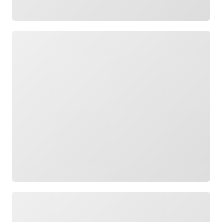
กำลังโหลด
กำลังโหลด