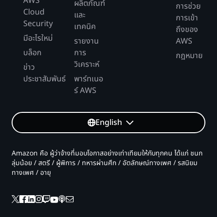
AWS
ผลิตภัณฑ์
การช่วย
Cloud
และ
การเข้า
Security
เทคนิค
ถึงของ
มีอะไรใหม่
รายงาน
AWS
บล็อก
การ
กฎหมาย
วิเคราะห์
ข่าว
ประชาสัมพันธ์
พาร์ทเนอ
ร์ AWS
English
Amazon คือ ผู้ว่าจ้างที่มอบโอกาสอย่างเท่าเทียมให้กับทุกคน ได้แก่ ชนก
ลุ่มน้อย / สตรี / ผู้พิการ / ทหารผ่านศึก / อัตลักษณ์ทางเพศ / รสนิยม
ทางเพศ / อายุ