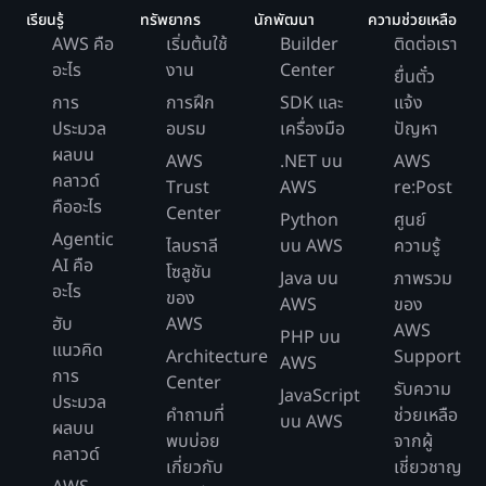
เรียนรู้
ทรัพยากร
นักพัฒนา
ความช่วยเหลือ
AWS คือ
เริ่มต้นใช้
Builder
ติดต่อเรา
อะไร
งาน
Center
ยื่นตั๋ว
การ
การฝึก
SDK และ
แจ้ง
ประมวล
อบรม
เครื่องมือ
ปัญหา
ผลบน
AWS
.NET บน
AWS
คลาวด์
Trust
AWS
re:Post
คืออะไร
Center
Python
ศูนย์
Agentic
ไลบราลี
บน AWS
ความรู้
AI คือ
โซลูชัน
Java บน
ภาพรวม
อะไร
ของ
AWS
ของ
ฮับ
AWS
AWS
PHP บน
แนวคิด
Architecture
Support
AWS
การ
Center
รับความ
JavaScript
ประมวล
คำถามที่
ช่วยเหลือ
บน AWS
ผลบน
พบบ่อย
จากผู้
คลาวด์
เกี่ยวกับ
เชี่ยวชาญ