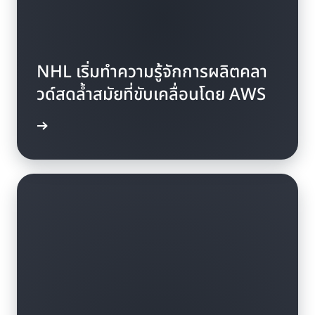
NHL เริ่มทำความรู้จักการผลิตคลา
วด์สดล้ำสมัยที่ขับเคลื่อนโดย AWS
พิ่มเติม »