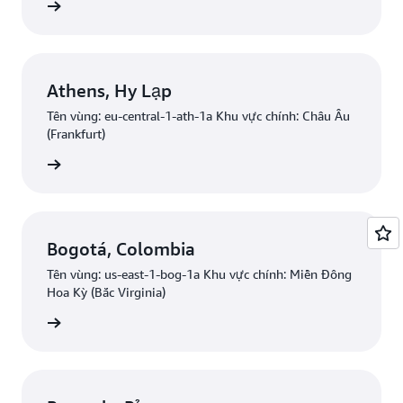
uan tâm
Athens, Hy Lạp
Tên vùng: eu-central-1-ath-1a Khu vực chính: Châu Âu
(Frankfurt)
uan tâm
Bogotá, Colombia
Tên vùng: us-east-1-bog-1a Khu vực chính: Miền Đông
Hoa Kỳ (Bắc Virginia)
uan tâm