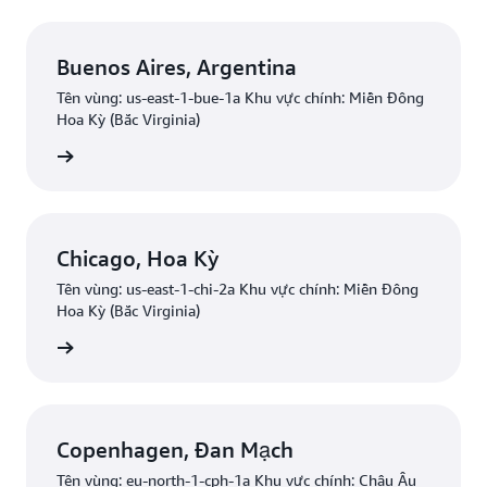
Buenos Aires, Argentina
Tên vùng: us-east-1-bue-1a Khu vực chính: Miền Đông
Hoa Kỳ (Bắc Virginia)
Bắt đầu
Chicago, Hoa Kỳ
Tên vùng: us-east-1-chi-2a Khu vực chính: Miền Đông
Hoa Kỳ (Bắc Virginia)
Bắt đầu
Copenhagen, Đan Mạch
Tên vùng: eu-north-1-cph-1a Khu vực chính: Châu Âu