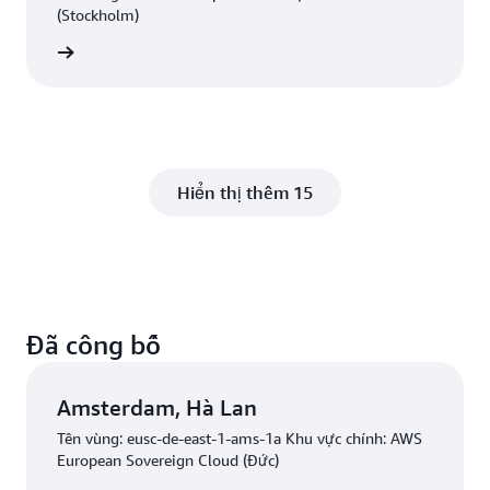
(Stockholm)
Bắt đầu
Hiển thị thêm 15
Đã công bố
Amsterdam, Hà Lan
Tên vùng: eusc-de-east-1-ams-1a Khu vực chính: AWS
European Sovereign Cloud (Đức)