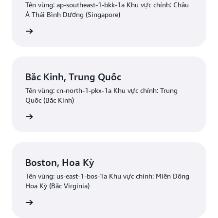
Tên vùng: ap-southeast-1-bkk-1a Khu vực chính: Châu
Á Thái Bình Dương (Singapore)
Bắt đầu
Bắc Kinh, Trung Quốc
Tên vùng: cn-north-1-pkx-1a Khu vực chính: Trung
Quốc (Bắc Kinh)
Bắt đầu
Boston, Hoa Kỳ
Tên vùng: us-east-1-bos-1a Khu vực chính: Miền Đông
Hoa Kỳ (Bắc Virginia)
Bắt đầu