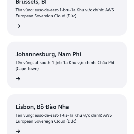
Brussels, Bỉ
Tên vùng: eusc-de-east-1-bru-1a Khu vực chính: AWS
European Sovereign Cloud (Đức)
uan tâm
Johannesburg, Nam Phi
Tên vùng: af-south-1-jnb-1a Khu vực chính: Châu Phi
(Cape Town)
uan tâm
Lisbon, Bồ Đào Nha
Tên vùng: eusc-de-east-1-lis-1a Khu vực chính: AWS
European Sovereign Cloud (Đức)
uan tâm