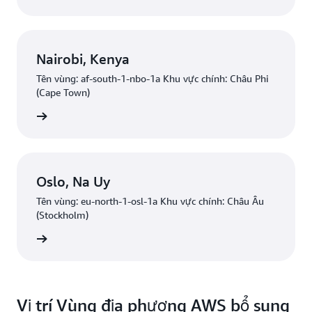
Nairobi, Kenya
Tên vùng: af-south-1-nbo-1a Khu vực chính: Châu Phi
(Cape Town)
uan tâm
Oslo, Na Uy
Tên vùng: eu-north-1-osl-1a Khu vực chính: Châu Âu
(Stockholm)
uan tâm
Vị trí Vùng địa phương AWS bổ sung