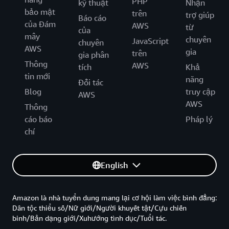
PHP
kỹ thuật
Nhận
bảo mật
trên
trợ giúp
Báo cáo
của Đám
AWS
từ
của
mây
chuyên
JavaScript
chuyên
AWS
gia
trên
gia phân
Thông
AWS
tích
Khả
tin mới
năng
Đối tác
Blog
truy cập
AWS
AWS
Thông
cáo báo
Pháp lý
chí
English
Amazon là nhà tuyển dung mang lại cơ hội làm việc bình đẳng:
Dân tộc thiểu số/Nữ giới/Người khuyết tật/Cựu chiến
binh/Bản dạng giới/Xuhướng tình dục/Tuổi tác.