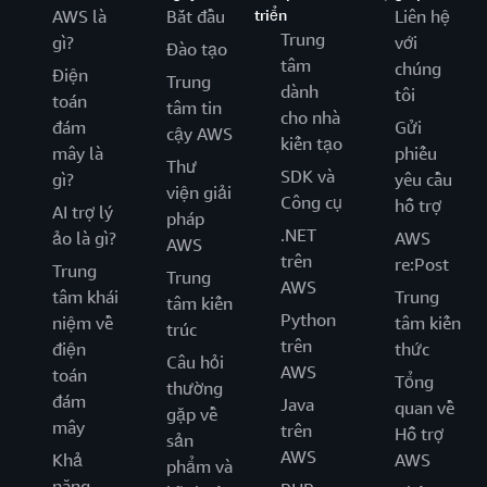
AWS là
Bắt đầu
triển
Liên hệ
Trung
gì?
với
Đào tạo
tâm
chúng
Điện
Trung
dành
tôi
toán
tâm tin
cho nhà
đám
Gửi
cậy AWS
kiến tạo
mây là
phiếu
Thư
SDK và
gì?
yêu cầu
viện giải
Công cụ
hỗ trợ
AI trợ lý
pháp
.NET
ảo là gì?
AWS
AWS
trên
re:Post
Trung
Trung
AWS
tâm khái
Trung
tâm kiến
Python
niệm về
tâm kiến
trúc
trên
điện
thức
Câu hỏi
AWS
toán
Tổng
thường
đám
Java
quan về
gặp về
mây
trên
Hỗ trợ
sản
AWS
Khả
AWS
phẩm và
năng