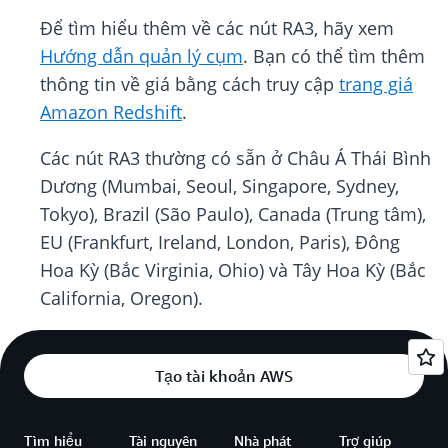
Để tìm hiểu thêm về các nút RA3, hãy xem
Hướng dẫn quản lý cụm
. Bạn có thể tìm thêm
thông tin về giá bằng cách truy cập
trang giá
Amazon Redshift
.
Các nút RA3 thường có sẵn ở Châu Á Thái Bình
Dương (Mumbai, Seoul, Singapore, Sydney,
Tokyo), Brazil (São Paulo), Canada (Trung tâm),
EU (Frankfurt, Ireland, London, Paris), Đông
Hoa Kỳ (Bắc Virginia, Ohio) và Tây Hoa Kỳ (Bắc
California, Oregon).
Tạo tài khoản AWS
Tìm hiểu
Tài nguyên
Nhà phát
Trợ giúp