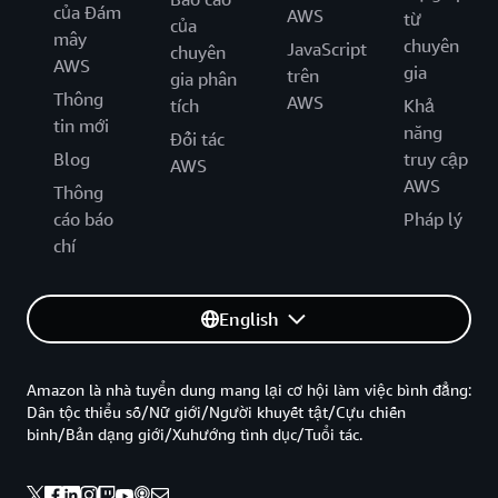
của Đám
AWS
từ
của
mây
chuyên
JavaScript
chuyên
AWS
gia
trên
gia phân
Thông
AWS
tích
Khả
tin mới
năng
Đối tác
Blog
truy cập
AWS
AWS
Thông
cáo báo
Pháp lý
chí
English
Amazon là nhà tuyển dung mang lại cơ hội làm việc bình đẳng:
Dân tộc thiểu số/Nữ giới/Người khuyết tật/Cựu chiến
binh/Bản dạng giới/Xuhướng tình dục/Tuổi tác.