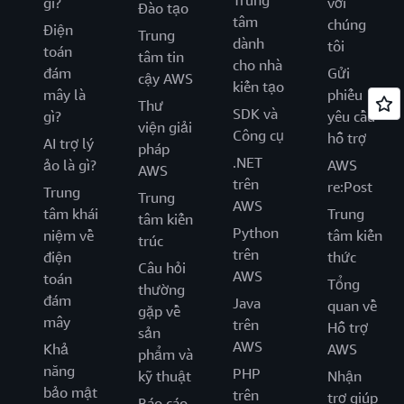
Trung
gì?
với
Đào tạo
tâm
chúng
Điện
Trung
dành
tôi
toán
tâm tin
cho nhà
đám
Gửi
cậy AWS
kiến tạo
mây là
phiếu
Thư
SDK và
gì?
yêu cầu
viện giải
Công cụ
hỗ trợ
AI trợ lý
pháp
.NET
ảo là gì?
AWS
AWS
trên
re:Post
Trung
Trung
AWS
tâm khái
Trung
tâm kiến
Python
niệm về
tâm kiến
trúc
trên
điện
thức
Câu hỏi
AWS
toán
Tổng
thường
đám
Java
quan về
gặp về
mây
trên
Hỗ trợ
sản
AWS
Khả
AWS
phẩm và
năng
PHP
kỹ thuật
Nhận
bảo mật
trên
trợ giúp
Báo cáo